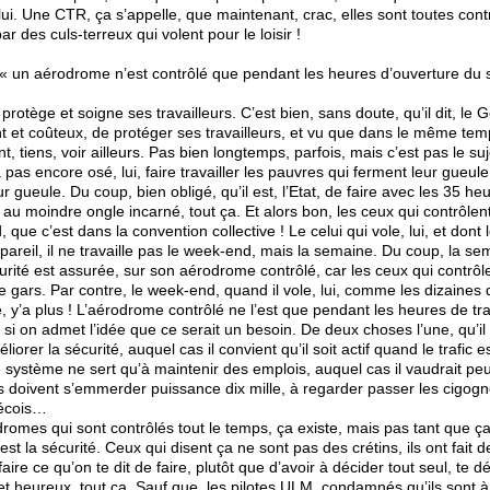
s lui. Une CTR, ça s’appelle, que maintenant, crac, elles sont toutes con
 des culs-terreux qui volent pour le loisir !
 « un aérodrome n’est contrôlé que pendant les heures d’ouverture du s
protège et soigne ses travailleurs. C’est bien, sans doute, qu’il dit, le
nt et coûteux, de protéger ses travailleurs, et vu que dans le même tem
 vont, tiens, voir ailleurs. Pas bien longtemps, parfois, mais c’est pas le s
’a pas encore osé, lui, faire travailler les pauvres qui ferment leur gueul
r gueule. Du coup, bien obligé, qu’il est, l’Etat, de faire avec les 35 heu
au moindre ongle incarné, tout ça. Et alors bon, les ceux qui contrôlent,
, que c’est dans la convention collective ! Le celui qui vole, lui, et dont
ut pareil, il ne travaille pas le week-end, mais la semaine. Du coup, la sem
urité est assurée, sur son aérodrome contrôlé, car les ceux qui contrôlent
le gars. Par contre, le week-end, quand il vole, lui, comme les dizaines d
e, y’a plus ! L’aérodrome contrôlé ne l’est que pendant les heures de trav
si on admet l’idée que ce serait un besoin. De deux choses l’une, qu’il 
liorer la sécurité, auquel cas il convient qu’il soit actif quand le trafic e
e système ne sert qu’à maintenir des emplois, auquel cas il vaudrait pe
ils doivent s’emmerder puissance dix mille, à regarder passer les cigog
bécois…
dromes qui sont contrôlés tout le temps, ça existe, mais pas tant que ça
est la sécurité. Ceux qui disent ça ne sont pas des crétins, ils ont fait d
 faire ce qu’on te dit de faire, plutôt que d’avoir à décider tout seul, te 
et heureux, tout ça. Sauf que, les pilotes ULM, condamnés qu’ils sont à 