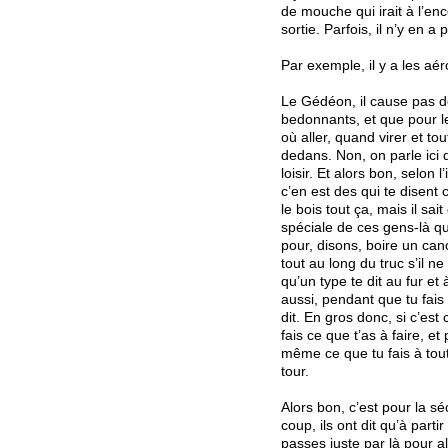
de mouche qui irait à l’enc
sortie. Parfois, il n’y en a
Par exemple, il y a l
Le Gédéon, il cause pas de
bedonnants, et que pour les
où aller, quand virer et to
dedans. Non, on parle ici 
loisir. Et alors bon, selon 
c’en est des qui te disent
le bois tout ça, mais il s
spéciale de ces gens-là qu’
pour, disons, boire un cano
tout au long du truc s’il n
qu’un type te dit au fur et 
aussi, pendant que tu fais c
dit. En gros donc, si c’est c
fais ce que t’as à faire, e
même ce que tu fais à tout 
tour.
Alors bon, c’est pour la s
coup, ils ont dit qu’à part
passes juste par là pour a