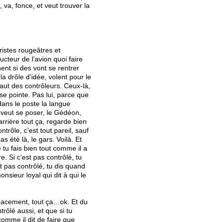
 va, fonce, et veut trouver la
ristes rougeâtres et
ucteur de l’avion quoi faire
nent si des vont se rentrer
a drôle d’idée, volent pour le
 faut des contrôleurs. Ceux-là,
se pointe. Pas lui, parce que
dans le poste la langue
l veut se poser, le Gédéon,
arrière tout ça, regarde bien
trôle, c’est tout pareil, sauf
as été là, le gars. Voilà. Et
e tu fais bien tout comme il a
re. Si c’est pas contrôlé, tu
st pas contrôlé, tu dis quand
onsieur loyal qui dit à qui le
espacement, tout ça…ok. Et du
trôlé aussi, et que si tu
comme il dit de faire que