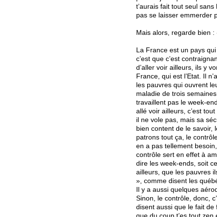
t’aurais fait tout seul san
pas se laisser emmerder par
Mais alors, regarde bien :
La France est un pays qui 
c’est que c’est contraigna
d’aller voir ailleurs, ils y
France, qui est l’Etat. Il n
les pauvres qui ouvrent leu
maladie de trois semaines 
travaillent pas le week-end
allé voir ailleurs, c’est to
il ne vole pas, mais sa séc
bien content de le savoir, 
patrons tout ça, le contrôl
en a pas tellement besoin, 
contrôle sert en effet à amé
dire les week-ends, soit c
ailleurs, que les pauvres 
», comme disent les qué
Il y a aussi quelques aéro
Sinon, le contrôle, donc, c’
disent aussi que le fait de
que du coup t’es tout zen 