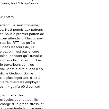
trôlées, les CTR, qu’on va
ervice ».
 Gédéon. Le seul problème,
ps, il est permis aux patrons
ujet. Sauf le premier patron de
e…en attendant, il fait bosser
res, les RTT, les arrêts
 dans les tours de, ils
 le patron n’est pas encore
aine, pendant qu’il travaille,
 travaillent aussi ! Et il est
e travailleurs dont les
ail, c'est-à-dire quand il n’y
dit, le Gédéon. Soit le
st le plus important, c'est-à-
ut-être mieux les employer
nes… « ça n’a pô d’bon sein
, si tu regardes...
es écoles pour et tout. Ils
décharge d’un grand stress, et
stresser toute leur vie que «