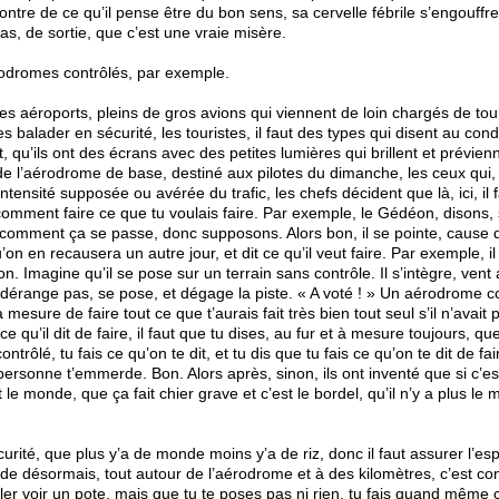
ontre de ce qu’il pense être du bon sens, sa cervelle fébrile s’engouffre,
 pas, de sortie, que c’est une vraie misère.
es aérodromes contrôlés, par exemple.
s aéroports, pleins de gros avions qui viennent de loin chargés de tou
 balader en sécurité, les touristes, il faut des types qui disent au cond
ut, qu’ils ont des écrans avec des petites lumières qui brillent et prévien
de l’aérodrome de base, destiné aux pilotes du dimanche, les ceux qui, l
l’intensité supposée ou avérée du trafic, les chefs décident que là, ici, il
 comment faire ce que tu voulais faire. Par exemple, le Gédéon, disons, 
ait comment ça se passe, donc supposons. Alors bon, il se pointe, cause 
on en recausera un autre jour, et dit ce qu’il veut faire. Par exemple, i
n. Imagine qu’il se pose sur un terrain sans contrôle. Il s’intègre, vent 
e dérange pas, se pose, et dégage la piste. « A voté ! » Un aérodrome con
à mesure de faire tout ce que t’aurais fait très bien tout seul s’il n’avait p
e qu’il dit de faire, il faut que tu dises, au fur et à mesure toujours, qu
ontrôlé, tu fais ce qu’on te dit, et tu dis que tu fais ce qu’on te dit de fai
t personne t’emmerde. Bon. Alors après, sinon, ils ont inventé que si c’e
le monde, que ça fait chier grave et c’est le bordel, qu’il n’y a plus le m
écurité, que plus y’a de monde moins y’a de riz, donc il faut assurer l’
ir de désormais, tout autour de l’aérodrome et à des kilomètres, c’est con
ller voir un pote, mais que tu te poses pas ni rien, tu fais quand même 