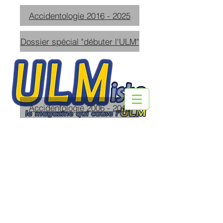
Accidentologie 2016 - 2025
Dossier spécial "débuter l'ULM"
Accidentologie 2006 - 2015