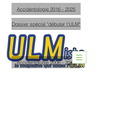
Accidentologie 2016 - 2025
Dossier spécial "débuter l'ULM"
Accidentologie 2006 - 2015