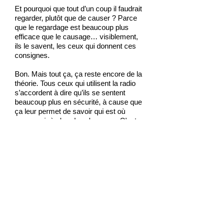
Et pourquoi que tout d’un coup il faudrait
regarder, plutôt que de causer ? Parce
que le regardage est beaucoup plus
efficace que le causage… visiblement,
ils le savent, les ceux qui donnent ces
consignes.
Bon. Mais tout ça, ça reste encore de la
théorie. Tous ceux qui utilisent la radio
s’accordent à dire qu’ils se sentent
beaucoup plus en sécurité, à cause que
ça leur permet de savoir qui est où
sans avoir à chercher des yeux. C’est
imparable, cet argument-là, et ça
devrait le calmer pour longtemps,
Biyanvrac. Peut-être, mais le Gédéon,
lui, on l’a vu, ne se fait une opinion que
sur des faits.
Et des faits, en voici. Le BEA, bureau
d’analyse des accidents aériens, publie
sur son site Internet une étude sur les
abordages. Un zabordage, c’est quand