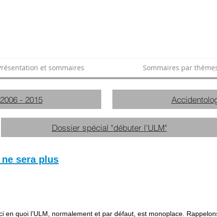
Présentation et sommaires
Sommaires par thème
 2006 - 2015
Accidentolog
Dossier spécial "débuter l'ULM"
ne sera plus
ci en quoi l’ULM, normalement et par défaut, est monoplace. Rappelons-