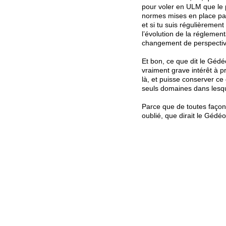
pour voler en ULM que le p
normes mises en place par 
et si tu suis régulièremen
l’évolution de la réglement
changement de perspective
Et bon, ce que dit le Gédéo
vraiment grave intérêt à p
là, et puisse conserver ce 
seuls domaines dans lesqu
Parce que de toutes façons
oublié, que dirait le Gédéo