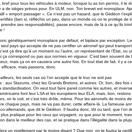
bref pour tous les véhicules à moteur, lorsque tu as ton permis, il te d
 y a de sièges prévus pour. En ULM, non. Ton brevet est monoplace. Apr
ualif « emport passager ». Ce n’est pas un hasard, que le Gédéon t’expli
certifiés (ben si, réfléchis un peu, dans un monde où on te protège de t
prendre ses responsabilités), passe encore, mais de là à ce qu’ils trim
e !
 donc génétiquement monoplace par défaut, et biplace par exception. L
e seul pays qui accepte de ne pas certifier un aéronef qui peut transpor
é, c’est çà dire qu’à un moment ou l’autre, un représentant de l’Etat, ou
 si ça correspond ou pas aux normes en vigueur. C’est bien souvent de 
ux, mais ça on en causera une autre fois. En tout état de fait, il y a ce
 efficace, mais passons, donc.
illeurs, les seuls cas où l’on accepte que le truc ne soit pas
e : aux Stazunis, chez les Grands Bretons, et autres. Or, bon, des fois 
 standardisation. On veut tout faire pareil comme les autres, et inverse
méricains font leur LSA et les européens leur ELA, mais, bon, restons 
rs, on le voit, et c’est très drôle, même. Pour les aéronefs de moins de
e chaque pays, mais ne va pas durer, cette affaire-là. La fameuse annex
anco-allemands, que dit le Gédéon. Il faudra donc, tôt ou tard, que l’o
n plus pratique pour les ceux qui voyagent, vu que pour le moment, trav
n dans le meilleur des cas, et se pratique dans l’illégalité dans la plup
n fera un nivellement par le moins-disant ? Que non, on te foutra la certif