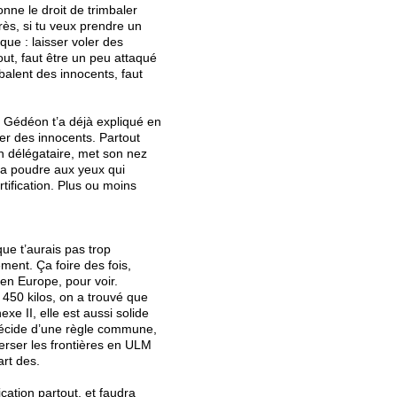
onne le droit de trimbaler
ès, si tu veux prendre un
que : laisser voler des
out, faut être un peu attaqué
balent des innocents, faut
e Gédéon t’a déjà expliqué en
ter des innocents. Partout
 un délégataire, met son nez
la poudre aux yeux qui
rtification. Plus ou moins
que t’aurais pas trop
ment. Ça foire des fois,
en Europe, pour voir.
 450 kilos, on a trouvé que
e II, elle est aussi solide
n décide d’une règle commune,
erser les frontières en ULM
art des.
ication partout, et faudra