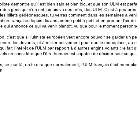
ilote démontre qu’il est bien sain et bien bio, et que son ULM est par
des gens qui n’en ont jamais vu des près, des ULM. C’est à peu près in
t les billets gédéonesques, tu verras comment dans les semaines à veni
ation française depuis dix ans amène petit à petit et en prenant l’air de
 qui annonce ce qui va venir bientôt, vu que pour le moment personne
n, c’est que si l’ulmiste européen veut encore pouvoir se garder un peti
rendre les devants, et à militer activement pour que le monoplace, au 
qui fait l’intérêt de l’ULM par rapport à d’autres engins volants : le fait
els on considère que l’être humain est capable de décider seul ce qui
, ce jour-là, on te dira que normalement, l’ULM français était monoplac
n.