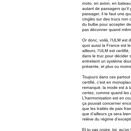
moto, en avion, en bateau, 
autant de passagers qu’il
passager, il te faut une q
cinglés sur des trucs non 
du bulbe pour accepter de 
pas déconner quand mêm
Or donc, voilà, l’ULM est
quoi aussi la France est l
ailleurs, l’ULM est certifi
dans le truc pour décider
entretient un système doute
présente, et plus ou moins
Toujours dans ces partout a
certifié, c’est en monoplac
remarqué, la mode est à la
certes, comme quand les a
L’harmonisation est en cou
ça pouvait concerner encor
que les traités de paix fr
que d’ailleurs ça sera bie
relève du régime d’exceptio
Et tu vas croire, toi, qu’o