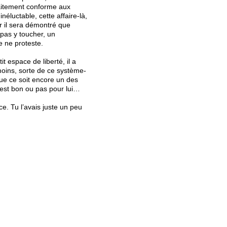
faitement conforme aux
éluctable, cette affaire-là,
r il sera démontré que
 pas y toucher, un
 ne proteste.
t espace de liberté, il a
moins, sorte de ce système-
 que ce soit encore un des
 est bon ou pas pour lui…
e. Tu l’avais juste un peu