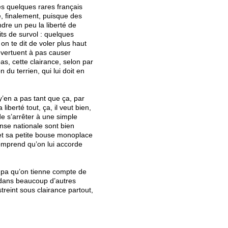
es quelques rares français
e, finalement, puisque des
indre un peu la liberté de
its de survol : quelques
i on te dit de voler plus haut
évertuent à pas causer
as, cette clairance, selon par
du terrien, qui lui doit en
’en a pas tant que ça, par
liberté tout, ça, il veut bien,
de s’arrêter à une simple
ense nationale sont bien
i et sa petite bouse monoplace
comprend qu’on lui accorde
mpa qu’on tienne compte de
ue dans beaucoup d’autres
treint sous clairance partout,