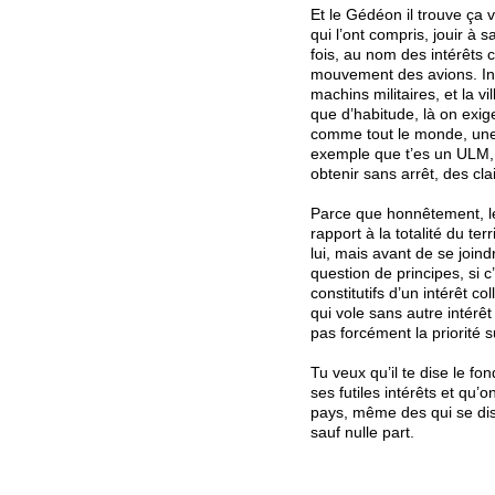
Et le Gédéon il trouve ça 
qui l’ont compris, jouir à
fois, au nom des intérêts c
mouvement des avions. Inter
machins militaires, et la vi
que d’habitude, là on exig
comme tout le monde, une a
exemple que t’es un ULM, c
obtenir sans arrêt, des cla
Parce que honnêtement, le
rapport à la totalité du ter
lui, mais avant de se join
question de principes, si 
constitutifs d’un intérêt c
qui vole sans autre intérê
pas forcément la priorité su
Tu veux qu’il te dise le 
ses futiles intérêts et qu’
pays, même des qui se dise
sauf nulle part.