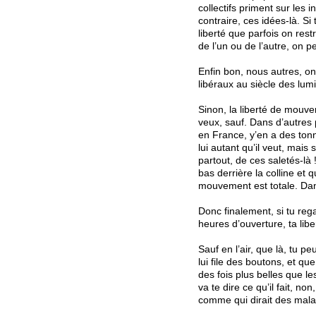
collectifs priment sur les 
contraire, ces idées-là. S
liberté que parfois on res
de l’un ou de l’autre, on p
Enfin bon, nous autres, on 
libéraux au siècle des lum
Sinon, la liberté de mouve
veux, sauf. Dans d’autres p
en France, y’en a des tonne
lui autant qu’il veut, mais 
partout, de ces saletés-là
bas derrière la colline et q
mouvement est totale. Dan
Donc finalement, si tu rega
heures d’ouverture, ta lib
Sauf en l’air, que là, tu p
lui file des boutons, et q
des fois plus belles que le
va te dire ce qu’il fait, 
comme qui dirait des mal