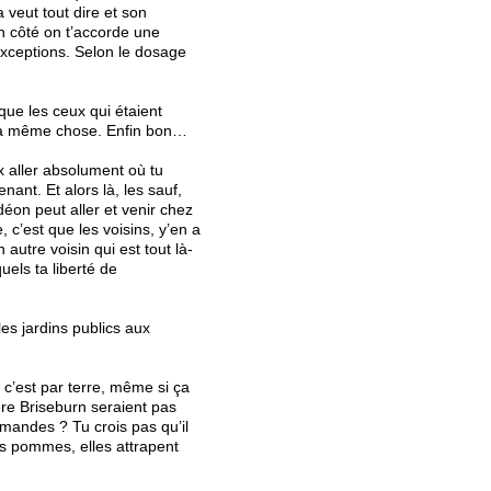
a veut tout dire et son
un côté on t’accorde une
 exceptions. Selon le dosage
 que les ceux qui étaient
e la même chose. Enfin bon…
x aller absolument où tu
nant. Et alors là, les sauf,
déon peut aller et venir chez
, c’est que les voisins, y’en a
autre voisin qui est tout là-
quels ta liberté de
les jardins publics aux
i c’est par terre, même si ça
ère Briseburn seraient pas
demandes ? Tu crois pas qu’il
les pommes, elles attrapent