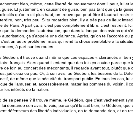
vachement bien, même, cette liberté de mouvement dont il peut, lui et l
 sa guise. Et justement, en causant de guise, ben pas tant que ça la guis
ollectifs qu’on a dit plus haut, on trouve que peut-être il faudrait restre
dire, non, très peu. Si tu regardes bien, il y a très peu de lieux interd
lle de Paris. A part ça, si c’est pas complètement libre, c’est restreint. Ic
e que tu demandes l’autorisation, que dans la langue des avions qui s’
utorisation, ça s’appelle une clairance. Après, qu’on te l’accorde ou p
’est un autre problème, mais qui rend la chose semblable à la situation 
irances, à part sur les routes.
 Gédéon, il trouve quand même que ces espaces « clairancés », ben y
ritoire français. Alors quand il entend que des fois ça couine parce que la 
dre de loin au concert des mécontents, il regarde avant tout, plutôt que 
c’est judicieux ou pas. Or, à son avis, au Gédéon, les besoins de la Déf
ollectif, de même que la sécurité du transport public. En tous les cas, lu
t que de l’amuser, et, accessoirement, mater les pommes du voisin, il 
r les intérêts de la nation.
fond de sa pensée ? Il trouve même, le Gédéon, que c’est vachement sy
on lui demande son avis, tu vois, parce qu’il le sait bien, le Gédéon, q
nt défenseurs des libertés individuelles, on te demande rien, et on res