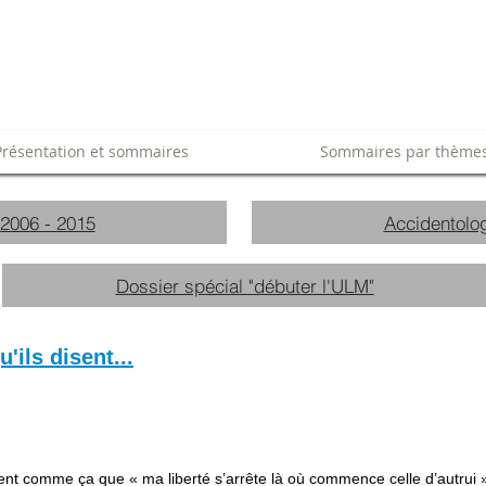
Présentation et sommaires
Sommaires par thème
 2006 - 2015
Accidentolog
Dossier spécial "débuter l'ULM"
ils disent...
ent comme ça que « ma liberté s’arrête là où commence celle d’autrui »,