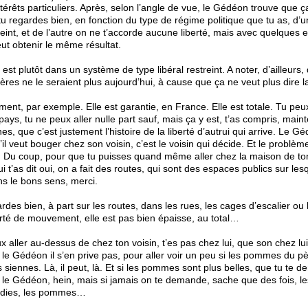
intérêts particuliers. Après, selon l’angle de vue, le Gédéon trouve que ç
i tu regardes bien, en fonction du type de régime politique que tu as, d’
treint, et de l’autre on ne t’accorde aucune liberté, mais avec quelques
eut obtenir le même résultat.
est plutôt dans un système de type libéral restreint. A noter, d’ailleurs,
ières ne le seraient plus aujourd’hui, à cause que ça ne veut plus dir
ment, par exemple. Elle est garantie, en France. Elle est totale. Tu peu
ays, tu ne peux aller nulle part sauf, mais ça y est, t’as compris, mainte
s, que c’est justement l’histoire de la liberté d’autrui qui arrive. Le Gé
s’il veut bouger chez son voisin, c’est le voisin qui décide. Et le problème
 ! Du coup, pour que tu puisses quand même aller chez la maison de ton 
ui t’as dit oui, on a fait des routes, qui sont des espaces publics sur les
s le bons sens, merci.
rdes bien, à part sur les routes, dans les rues, les cages d’escalier ou 
erté de mouvement, elle est pas bien épaisse, au total…
eux aller au-dessus de chez ton voisin, t’es pas chez lui, que son chez lu
ue le Gédéon il s’en prive pas, pour aller voir un peu si les pommes du p
s siennes. Là, il peut, là. Et si les pommes sont plus belles, que tu te 
non, le Gédéon, hein, mais si jamais on te demande, sache que des fois, 
adies, les pommes…