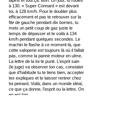
lapins et tout ça. Bon. Un jour, tu roules
à 130. « Super Connard » est devant
toi, à 128 km/h. Pour le doubler plus
efficacement et pas te retrouver sur la
file de gauche pendant dix bornes, tu
mets un petit coup de gaz juste le
temps de dépasser et te voilà à 134
km/h pendant quelques secondes. Le
machin te flashe à ce moment-là, que
cette saloperie est toujours là où il fallait
pas, comme la panne moteur en ulme.
La lettre de la loi te punit. L’esprit sain
(le juge) va observer ton cas, constater
que d’habitude tu te tiens bien, accepter
tes expliques et te laisser rentrer chez
toi peinard. Voilà, dans un monde idéal,
ce que ça donne, l’esprit ou la lettre. On
en est loin…
Or donc, l’esprit de la loi ULM, c’est
qu’on n’est pas des avions, que ça, ça
existe, c’est vachement très bien (et
même très mieux que nous sous bien
des aspects) et que si on veut avionner,