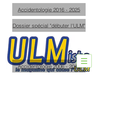
Accidentologie 2016 - 2025
Dossier spécial "débuter l'ULM"
Accidentologie 2006 - 2015