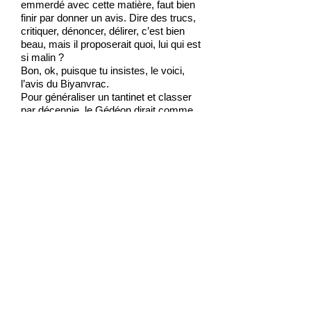
emmerdé avec cette matière, faut bien
finir par donner un avis. Dire des trucs,
critiquer, dénoncer, délirer, c’est bien
beau, mais il proposerait quoi, lui qui est
si malin ?
Bon, ok, puisque tu insistes, le voici,
l’avis du Biyanvrac.
Pour généraliser un tantinet et classer
par décennie, le Gédéon dirait comme
ça que dans les années 80, on sa
cassait la gueule, globalement donc, à
cause du matos, qu’était pas encore
tellement abouti, tout ça : ruptures en
vol, pannes à répétition ou impilotable
instabilité, étaient les raisons principales
des cassages de gueule. La décennie
suivante, les ULM sont devenus plus
fiables et sérieusement construits, les
pilotes correctement formés et
entraînés. Tellement entraînés qu’ils se
sont mis à faire les cons et que du coup
paf, vautre, tu connais la suite. On
s’écrasait en faisant le con : lignes
électriques, percutage d’obstacles en