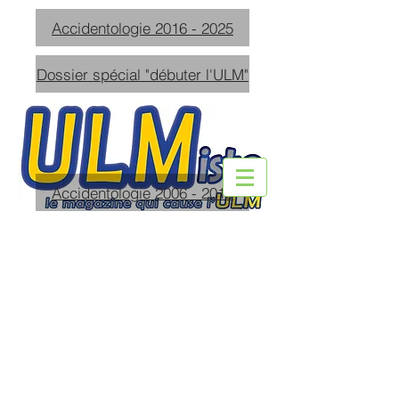
Accidentologie 2016 - 2025
Dossier spécial "débuter l'ULM"
Accidentologie 2006 - 2015