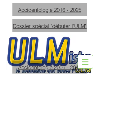
Accidentologie 2016 - 2025
Dossier spécial "débuter l'ULM"
Accidentologie 2006 - 2015