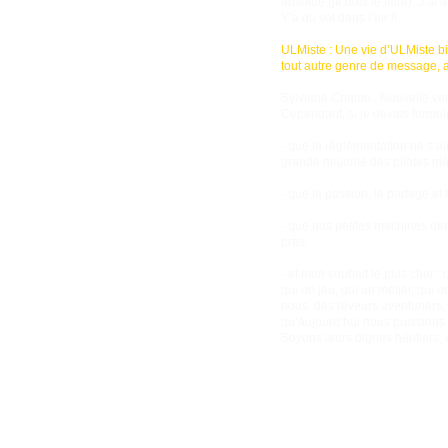
absolue (je dois le faire). J’a
Y’a du vol dans l’air !!
ULMiste : Une vie d’ULMiste bi
tout autre genre de message, 
Sylviane Chamu : Nouvelle venu
Cependant, si je devais formule
- que la règlementation ne s’alo
grande majorité des pilotes mér
- que la passion, le partage et 
- que nos petites machines dem
près,
- et mon souhait le plus cher : 
qui un jeu, qui un métier, qui 
nous, des rêveurs aventuriers, 
qu’aujourd’hui nous puissions 
Soyons leurs dignes héritiers, 