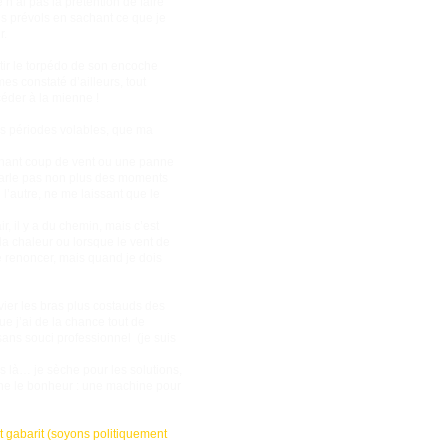
’ai pas la prétention de faire
es prévols en sachant ce que je
r.
ir le torpédo de son encoche
s constaté d’ailleurs, tout
éder à la mienne !
des périodes volables, que ma
échant coup de vent ou une panne
 parle pas non plus des moments
l’autre, ne me laissant que le
r, il y a du chemin, mais c’est
la chaleur ou lorsque le vent de
de renoncer, mais quand je dois
vier les bras plus costauds des
e j’ai de la chance tout de
 sans souci professionnel (je suis
is là… je sèche pour les solutions,
ine le bonheur : une machine pour
t gabarit (soyons politiquement