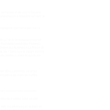
e personne et de voir la lumière
quand chacun a regagné son toit, et
compagnée par l’un d’eux sur sa
XP 12 et le fis remplacer par un
, au Rassemblement des Femmes
mblement des femmes à La Réole (9
ng car ! Sans eux je serais encore
on me tienne la main et qu’on me
h (Eric Lefebvre), où je fus
anisatrice de main de maître.
 et j’entends bien continuer
moments d’amitié sous un ciel
 la mer, les phoques de la baie de