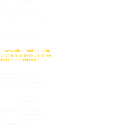
sus des nuages pour plonger dans
ux à l’envers” quand le vent
is que toucher du doigt et qui ne
 petits “torchons à moteur” de
ants de beauté, c’est bien un
 convivialité et l’amitié que l’on
tonomie, le fait d’être une femme
nes-tu pour accéder à cette
pratique du pendulaire.
site de la disponibilité, des
 longues balades à plusieurs qui
ns plus “serrées” dirais-je auprès
) me gênent terriblement dans cet
ant mes instructeurs, en écoutant
les autres. Cette ignorance fait
tien. J’ai aussi la chance d’avoir
s de formation lors de