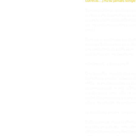
corrects…) As-tu jamais songé 
Sylviane Chamu : En ce qui conc
la roue a été rapprochée au ma
le siège arrière est transform
sur les pédales, Laurent a ajou
avec !
Bien sûr je pense que j’ai moins
ma cage thoracique, j’en ai déj
Les personnes de petite taille d
possibilités sur les machines.
Maintenant, le trois axes !!!
Question très sensible pour moi
bidouillage encore ?) mais il es
MAIS : je ne chevaucherais plus
suspendue dans le vide, d’être
d’autre que le ciel… et je ne s
ne fait pas beaucoup, j’ai enc
plaisir, de détente, de découver
Je me donne encore quelques t
Cette année je vais à la Pentec
machine en principe cette anné
(Rassemblement des Femmes Pil