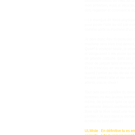
rassemblements ou chez lui dan
mon entretien, mais je veux to
dois regarder et comment je doi
– Le manque de force physique
pour poser l’aile au sol par e
comme sortir la machine d’un 
Je dois donc être là dans des 
machine sera bien tout devant, 
Quant à voyager seule, je veux
m’obligeaient à me poser au mi
de grande solitude, dans les cl
choix de laisser faire et freiner 
Et ce n’est pas en vol que je so
quand j’arrive au ras du sol e
travers prend l’aile et me rend
atterrir, pas le choix !
Tout cela peut paraître du déta
hommes ou des jeunes femmes sp
même, de pouvoir faire ce que j
en retraite depuis septembre de
Bien sûr le rêve serait une mac
pardon ! Je suis dans le domai
femme de petit gabarit !
ULMiste : En définitive tu es 