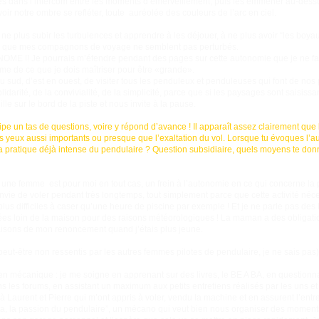
es dans l’intercom entre les moments d’émerveillement, puis les emmener au-des
oir notre ombre se refléter, toute auréolée des couleurs de l’arc en ciel.
 ne plus subir les turbulences et apprendre à les déjouer, à ne plus avoir “les boya
 que mes compagnons de voyage ne semblent pas perturbés.
UTONOME !! Je pourrais m’étendre pendant des pages sur cette autonomie que je ne fa
me de ce que je dois maîtriser pour être «grande».
 au sud, d’est en ouest, de visiter tous les penduleux et penduleuses qui font de nos
idarité, de la convivialité, de la simplicité, parce que si les paysages sont saisiss
le sur le bord de la piste et nous invite à la pause.
ipe un tas de questions, voire y répond d’avance ! Il apparaît assez clairement que la
s yeux aussi importants ou presque que l’exaltation du vol. Lorsque tu évoques l’au
s ta pratique déjà intense du pendulaire ? Question subsidiaire, quels moyens te don
e une femme est pour moi en tout cas, un frein à l’autonomie en ce qui concerne la 
nvie de voler pendant très longtemps, tout simplement parce que cette activité néces
plus difficiles à caser qu’une heure de piscine par exemple ! Et je ne parle pas des
ées loin de la maison pour des raisons météorologiques ! La maman a des obligatio
raisons de mon renoncement quand j’étais plus jeune.
(peut-être non ressentis par les autres femmes pilotes de pendulaire, je ne sais pas
o en mécanique : je me soigne en apprenant sur des livres, le BE A BA, en questionn
s les forums, en assistant un maximum aux petits entretiens réalisés par les uns et 
 Laurent et Pierre qui m’ont appris à voler, vendu la machine et en assurent l’entre
lta, la passion du pendulaire”, un mécano qui veut bien nous organiser des moment