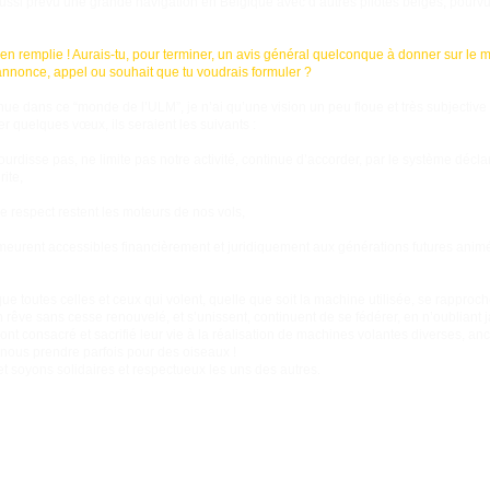
i aussi prévu une grande navigation en Belgique avec d’autres pilotes belges, pourvu q
en remplie ! Aurais-tu, pour terminer, un avis général quelconque à donner sur le
annonce, appel ou souhait que tu voudrais formuler ?
e dans ce “monde de l’ULM”, je n’ai qu’une vision un peu floue et très subjective 
r quelques vœux, ils seraient les suivants :
urdisse pas, ne limite pas notre activité, continue d’accorder, par le système déclara
ite,
le respect restent les moteurs de nos vols,
eurent accessibles financièrement et juridiquement aux générations futures animée
que toutes celles et ceux qui volent, quelle que soit la machine utilisée, se rapproch
un rêve sans cesse renouvelé, et s’unissent, continuent de se fédérer, en n’oubliant
ont consacré et sacrifié leur vie à la réalisation de machines volantes diverses, anc
nous prendre parfois pour des oiseaux !
et soyons solidaires et respectueux les uns des autres.