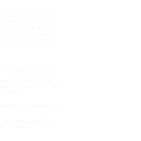
a madame tout le monde à qui
rd. Mais une fois dans la
onne, se tourne. Monte alors
parente banalité se cache
fut longtemps retenu par les
 le temps, j’ai fait un baptême,
 dit : c’est ça que je veux faire !
enfants, mené ma vie de femme,
sus de mon toit, (ma maison était
es années-là.
a complicité de tous mes amis, une
u pendant des mois : le rêve osé
êves… qui à leur tour…