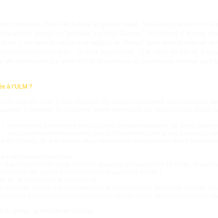
ent retraitée, mère de famille et grand-mère, Sylviane pourrait être l
e maraîcher lancer un “bonjour ma’âme Chamu”, ici trempé d’accent pica
 bras, c’est vers le ciel que le regard de “Maya” petit nom qu’elle se d
nous connaissons tous : ça vole aujourd’hui ! Car sous un vernis d’ap
te de pendulaire qui aime l’ULM d’un amour d’autant plus intense qu’il 
ée à l’ULM ?
us de vingt ans, mais je suis incapable de resituer l’évènement avec exactitude dans
iate, à Abbeville. En quittant la sellette minimaliste sur laquelle j’étais assise, j’ai
t ! Une trentaine d’années se sont écoulées, pendant lesquelles j’ai élevé deux 
e… avec bonheur et enthousiasme. Les ULM tournaient dans le ciel, passant au-des
Baie de Somme), et je fis encore un ou deux vols en passagère en rêvant pendant c
le en me prenant mon époux.
 rêve enfoui en mon cœur, m’offrent pour mon anniversaire le 14 février, et avec l
 contenant de l’argent, pour commencer à apprendre à voler !
 07, je fus brevetée le 1er juillet 08.
du désastre, mais je suis persuadée que le pendulaire m’a tenu la tête hors de l’ea
ccessible, m’a mobilisée toute entière pour devenir réalité, engendrant d’autres r
t du début…je l’espère en tout cas !