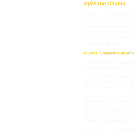
Sylviane Chamu
Maîtresse d’école fraîchem
l’on entend chaque jour l
rue, ses emplettes sous le
en elle cette poussée que 
(pas tant que ça) une pilo
obligations de la vie...
ULMiste : Comment es-tu arriv
Sylviane Chamu : Il y a bien pl
sur un ULM pendulaire assez spart
Et la vie en a décidé autremen
d’épouse, de maîtresse d’écol
située sur la route Abbeville 
En janvier 2007, la vie me gif
Mes enfants qui connaissent ce
heure de vol et une enveloppe
L’aventure commença fin octobre
Je ne sais si cela m’a sauvée 
de voler, devenant peu à peu a
Je ne suis qu’au début du débu