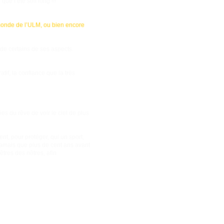
ue l’été soit long !!!
 monde de l’ULM, ou bien encore
de certains de ses aspects.
tif, la confiance que la très
s du rêve de voir le ciel de plus
ent, pour protéger, qui un sport,
 jamais que plus de cent ans avant
êtres des nôtres, afin