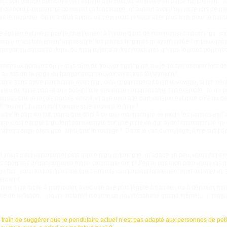
s son garage personnel et j’espère que cela va se mettre en place rapidement. Je n
ut d’abord comprendre comment ça fonctionne, et surtout avoir l’œil juste lors de m
s le regarder. On m’a déjà appris un peu, mais je veux aller plus loin, pour le plaisi
 également me rappelle cruellement à l’ordre dans de nombreuses occasions: sort
xemple m’est totalement impossible, les pilotes hommes m’ayant aidée l’ont eux-même
hangar au sol caillouteux, ou manipuler d’autres machines un peu lourdes pour acc
créneaux horaires où je suis sûre de trouver quelqu’un, ou je dois m’assurer lors 
au ras de la porte du hangar pour pouvoir voler très tôt le matin !
 dire sans autre pendulaire avec moi, cela compliquerait bien le voyage, si un m
lieu de nulle part et que poser l’aile devienne indispensable par exemple. Je ne
aques que je reçois parfois en vol, et que mon aile part violemment d’un côté ou de 
!! “freiner”, tu parles !! comme si je pouvais le faire !
uffre le plus en fait, parce que d’ici à ce que ma machine se mette les jambes en l’ai
t que c’est encore turbulent par exemple sur une piste en dur ayant emmagasiné de 
 l’atterrissage physique, ainsi que le roulage ! Dans le cas du roulage, il me suffit 
il, mais c’est important et cela rogne mon autonomie, m’agace un peu, et me fait en
ortives dépassant mon mètre cinquante neuf ! J’en ai pris mon parti et me dis qu
e fais, sans friction familiale (mes enfants cautionnant totalement mon activité) et
rnier !).
hine plus facile à manipuler, avec une aile plus légère à baisser, ou à déposer, ma
ne de la fiction… pour l’instant !! (sourire un peu désabusé quand même)… j’imag
en train de suggérer que le pendulaire actuel n’est pas adapté aux personnes de peti