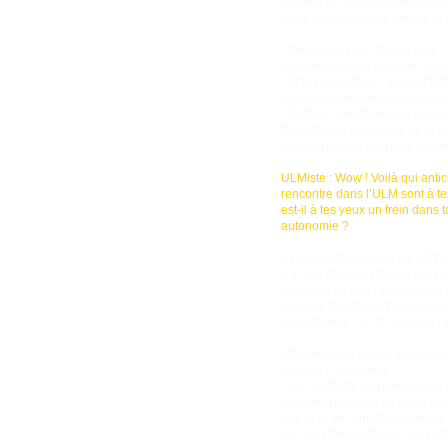
Somme en se disant des bêtis
les grandes trouées bleues et v
- Mes rêves plus “techniques” :
commence à me secouer alors
- Et le plus difficile : être A
représente encore qu’un milliè
- Enfin je rêve d’aller du nord
fantastiques vaisseaux de la sol
sourire humain qui nous accueil
ULMiste : Wow ! Voilà qui antic
rencontre dans l’ULM sont à te
est-il à tes yeux un frein dan
autonomie ?
Sylviane Chamu : Le fait d’êtr
J’ai tout d’abord réfréné mon e
longs temps de pratique, bien 
peuvent très bien être prolong
de sa famille. Ce fut une des 
Maintenant, d’autres facteurs 
accès à l’autonomie :
– Le fait d’être au niveau zér
dans les hangars, en lisant dan
que je m’en remets totalement à
sur mon forum fétiche, “Air De