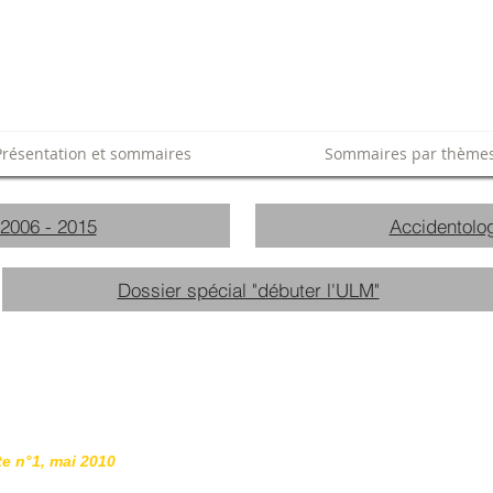
Présentation et sommaires
Sommaires par thème
 2006 - 2015
Accidentolog
Dossier spécial "débuter l'ULM"
te n°1, mai 2010