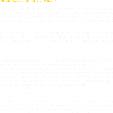
au trois-axes, a priori moins “physique” ?
erne mon gabarit il a en effet fallu ruser pour trouver une position correcte et rela
ximum proposé par le constructeur, j’ai ajouté une grosse galette grippée entre mo
able en sac) et une autre sous mon siège. Ces ajouts ne suffisant pas encore pour 
té des tubes sur le haut des dites pédales pour redresser la pointe de mes pieds. C
 de débattement en tirant la barre vers moi, que si j’avais les jambes plus longues ! E
à ressenti les effets lors d’un vol fort turbulent au retour de La Réole, mais ma sécu
oivent “bidouiller” pour s’installer, et là je pense qu’il y a vraiment quelque chose à 
 : tout d’abord, le même problème se pose pour la position du palonnier (j’ai testé,
t vrai qu’il serait une solution à la question de la force physique !
 mon engin volant, je ne ressentirais plus le plaisir intense de regarder le paysag
 fouettée par le vent, d’avoir mon corps directement en contact avec les éléments, 
uis pas prête à renoncer à tout cela ! Je n’en ai pas encore assez profité ! Je n’ai q
ore beaucoup à vivre sur cette machine que j’aime tendrement, oserais-je dire, pou
te, de partage, de frayeur aussi (c’est arrivé), qu’elle m’a offerts.
emps pour réfléchir au trois axes.
ôte à Pont sur Yonne, rejoindre les amis de notre forum, puis ce sera avec Michel e
e, bravo les filles !) un grand voyage de vacances de trois semaines en juillet, a
otes d’ULM), puis l’été, un tour de la région parisienne, et une semaine de navi