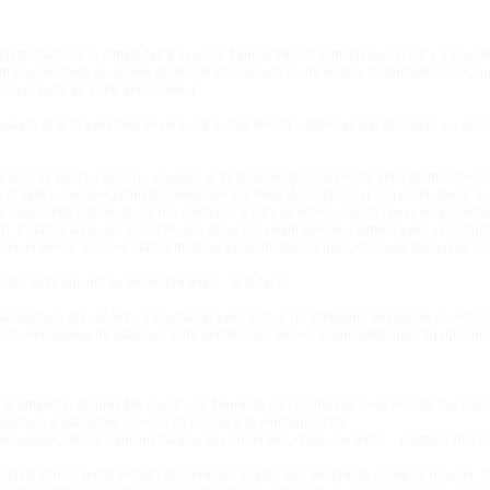
antasmais sur le simple fait d’ouvrir le hangar très tôt le matin quand il n’y a encor
’envoler toute seule ivre de liberté et de plaisir ou de rentrer la dernière le soir, 
 longue piste de notre aérodrome !
 tarauda et je m’aventurai seule sur d’autres terrains, attendue par des amis ou ac
plus en plus fut celle du voyage : je fis changer le réservoir 38 litres de mon Twin 
adio et après une navigation chaperonnée par Fred (ensemble sur son pendulaire)
el (mais cette fois seule sur ma machine) à Vitry en Artois, je partis pour le rasse
our). Il était là aussi sur son DTA, son épouse suivant généreusement avec un campi
n, je pense. Le rêve était là mais aussi les doutes, la peur, et j’avais besoin qu’
 des amis qui ont su me le dire alors…je le fais !
a machine depuis Vitry. J’enchaînai avec le Tour de Bretagne, emmenée par Air Flas
te merveilleux de patience et de gentillesse : Hervé, et encadrée par l’équipe org
 m’empêcha de prendre plus d’une heure de vol l’an dernier avec Franck Toussaint
achine à patinettes !!! Avant de passer à la montagne l’été.
t bivouaquer, dormir dans un hangar, sous mon aile, dans une tente… partager des 
enfants et mes petits enfants derrière moi et aller leur montrer la vallée, la maison,