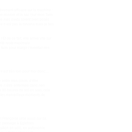
tivement efficace sur la machine :
n dossier et le sac (sur mon Twin
que mes pieds soient bien posés
e n’est pas le nirvana mais je fais
t de ce fait, elle arrive vite sur
rité reste maximale.
faire pour élargir l’éventail des
 il est très loin pour moi donc…
e entre mes pieds, d’être
de n’être enfermée dans rien
ue 90 heures de vol en solo, cela
r les merveilleux moments de
t Françoise (elle aussi sur sa
vec passage à Egletons
gation en solo, en autonomie