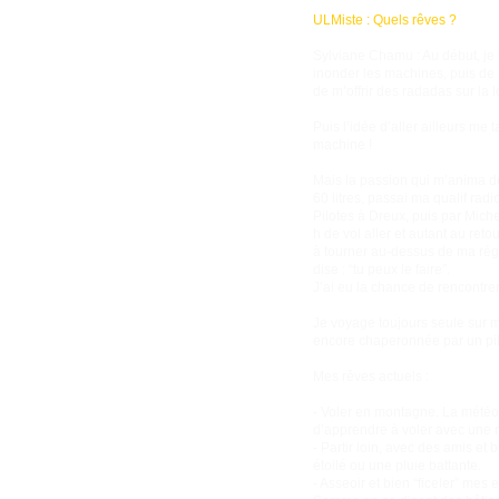
ULMiste : Quels rêves ?
Sylviane Chamu : Au début, je f
inonder les machines, puis de m
de m’offrir des radadas sur la
Puis l’idée d’aller ailleurs me
machine !
Mais la passion qui m’anima de 
60 litres, passai ma qualif r
Pilotes à Dreux, puis par Mich
h de vol aller et autant au ret
à tourner au-dessus de ma régio
dise : “tu peux le faire”.
J’ai eu la chance de rencontrer
Je voyage toujours seule sur m
encore chaperonnée par un pilo
Mes rêves actuels :
- Voler en montagne. La météo
d’apprendre à voler avec une m
- Partir loin, avec des amis e
étoilé ou une pluie battante.
- Asseoir et bien “ficeler” mes 