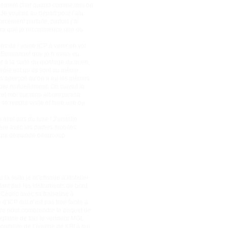
rriblement cher quand comme moi on
Je voulais au départ polir l’alu
rcément parfaite, parfois j’ai
audra que je recommence une ou
s de l’usine ICP à venir en vol,
re-Emmanuel que je n’avais eu
er à la suite du montage du mien,
rôle est qu’ils sont au même
 s’aperçoit qu’on a eu les mêmes
der mutuellement. On suivait la
et moi sur mon album picasa :
se rendre visite et faire une ou
’était pas du luxe ! J’installe
ère avec les parties mobiles.
ur, qui demande beaucoup
la suite je m’attaque à installer
allant pas les instruments de bord
n Cédric avec sa fraiseuse à
d’ICP qui n’est pas trop facile à
mètre pour comprendre le paquet de
ingtaine de fois le vendeur MGL
onibilité de l’équipe de KBI à qui