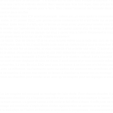
ont suivi vont se demander : il a acheté son kit sans avoir essayé la machine ? En 
ut ce que j’ai lu et entendu dessus. Bon j’avoue que là je suis léger, mais pris par
un moment dans mon agenda pour le faire. Mais j’aurai l’occasion de l’essayer deux m
nant je peux souffler.
ais de livraison chez ICP sont hallucinants : même pas un mois après la commande 
atin, le 21 janvier 2012, une grosse caisse contenant le kit m’est livrée sur un pl
u moteur. Entre temps il a fallu que je trouve un local assez grand pour monter mon 
e monter sur l’aérodrome où je suis basé car j’aurais passé plus de temps à discute
le monter dans un box de garage car vous y seriez trop à l’étroit. Finalement le co
 grand merci à lui car j’ai été installé royalement.
 la caisse. Que de pièces ! Et je ne vous raconte même pas la taille des sacs de r
t fournie dans le kit, il vous faudra juste avoir un compresseur pour la brancher. I
ez-la, car elle fait un peu pitié, je vous conseille d’en acheter une vraie. D’ailleurs 
ès le début, croyant que la poche où elle était démontée contenait des pièces pour 
sse, mais j’avais demandé à Pierre-Emmanuel si le nombre suffirait, il m’a conseill
ur rose) et une vingtaine de plus en 4 mm, il avait raison et je vous conseille mê
surtout des 3,2 mm. En plus EAD peut vous les fournir à un bon prix et n’hésitez pa
avec sa référence, sauf quelques-unes qui parfois me poseront des problèmes d’iden
ce de manière à ne pas trop perdre du temps à chercher la bonne lors du montage. 
t tous les chapitres pour monter le kit, ainsi qu’un chapitre pour les réglages et essai
Le 1er chapitre est consacré au montage de l’aile droite. Pour chaque chapitre, il y 
beau bien chercher, il y a toujours une pièce qui se cache et qui manque à l’appel !
a main dessus. La grosse caisse a été vidée et fait office d’établi, il suffit juste de 
ntage est constituée d’explications écrites agrémentées de dessins et de photos co
de la traduction de l’italien en français et sont dures à comprendre. Heureusement q