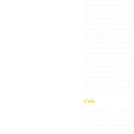
commande est passée. Ceux qui 
essayée, faisant confiance à to
travail, je n’ai pas pu placer 
totalement rassuré. Bon mainte
Pas trop longtemps car les dél
entretemps. Et donc un samedi m
qui contient, elle, la caisse d
appartement et je ne veux pas l
Et un conseil, ne comptez pas 
un bout de son garde-meuble. Un
L’après-midi même je déballais
qu’une riveteuse pneumatique es
dans le kit à monter, mais oubli
pince à clécos quatre mois apr
des clécos fournis dans la cai
plus en diamètre 3,2 mm (coule
comme vous le lirez plus tard, 
Chaque pièce a un autocollant 
ordre alphabétique de référen
format A4 bien épais. Il contien
L’aile
Dès le lendemain, on attaque ! 
nécessaires et c’est fou, on a 
encore on arrive enfin à mettre l
bonne hauteur. La notice de mo
explications écrites pâtissent 