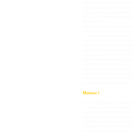
composite sera peint en jaune 
ne sait pas faire et, surtout, o
mais je me suis ravisé devant l
dérapé avec la riveteuse faisa
deux fois par an.
Donc me voilà parti le samedi 
ainsi que plein d’autres pilot
qu’au téléphone jusqu’à présen
et de rencontrer un couple sym
niveau que moi. Du coup on éch
galères. On s’est échangé nos 
construction de l’autre par inter
http://picasaweb.google.com/j
deux balades ensemble.
A mon retour je m’attaque à fixer
ensuite le bâti moteur qui est 
Installer les saumons en compo
d’ajustements et de découpes à
Moteur !
Enfin le 22 juin 2012, le moteu
le circuit essence, le circuit d
d’origine du kit ! Il a fallu r
commande numérique me fera ça a
comprendre vu que les fils son
spaghettis ! Ce qui me valut d
France qui m’a toujours gentime