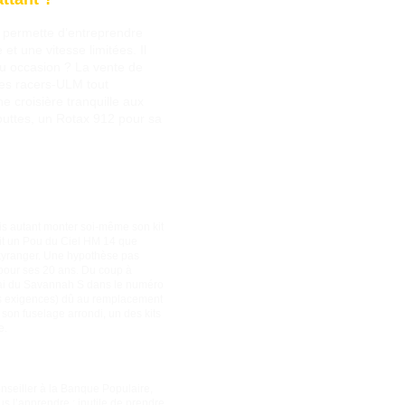
 permette d’entreprendre
t une vitesse limitées. Il
 ou occasion ? La vente de
 ces racers-ULM tout
 croisière tranquille aux
gouttes, un Rotax 912 pour sa
dis autant monter soi-même son kit
ait un Pou du Ciel HM 14 que
Skyranger. Une hypothèse pas
s pour ses 20 ans. Du coup à
essai du Savannah S dans le numéro
mes exigences) dû au remplacement
son fuselage arrondi, un des kits
e.
onseiller à la Banque Populaire,
us l’apprendre : inutile de prendre