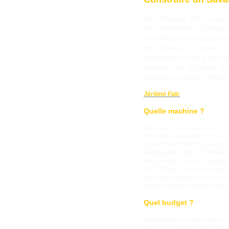
Au printemps 2011, je ven
des balades plus conséquen
m’a fallu six mois pour mû
mon Balerit et la petite c
composite qui file à plus 
alentours de 150 km/h, qu’
fiabilité, une cabine fermé
Jérôme Falc
Quelle machine ?
En occasion, je ne trouvais pas
et le faire à son goût, et j’a
j’avais monté dans le garage 
négligeable. Mais en furetant s
moteur égal, le kit du Savannah
5 d’ULMiste et celui-ci est en
des becs d’attaque par des Vor
les plus faciles à monter, une 
Quel budget ?
Evidemment il va me falloir un 
celui-ci est attentif à ma dema