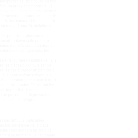
nexploitables : trop floues ou trop
ièce, on arrive à comprendre. Et
ivet qu’il ne fallait pas encore à
i dû enlever une bonne centaine de
succinctes comme si ils estimaient
our ma part pour l’installation des
kit, pour éviter plus tard des
nseil : enlever cette peinture
comme moi, elle sera bien dure et
acétone et la peinture sous les
 petite journée l’ossature de l’aile
 les pièces du kit. Elle se fixe
hésitez pas à passer un petit coup
 à la peau et évite d’éventuels
tué d’une plaque bien plate à qui il
un ou deux copains. En serrant les
ait impossible. Attention la tôle
n de ne pas oublier de passer les
 souci de faire léger.
ans difficulté particulière.
nécessitée d’avoir de la place.
e moitié vous donnera un coup de
tivement au montage. Je ne compte