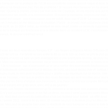
e banquier car la pratique de l’ULM est considérée comme sport à risque et donc fi
ù celui-ci ne fonctionne pas. Pas de problème ! Je rassure mon banquier en lui dis
froide ! Quand je prends contact par mail avec Air Courtage, on me répond que oui i
ment pour les crédits à la consommation. Et quand je demande, toujours par mail, s’
umé est simple : pas d’assurance, pas de crédit, donc pas d’ULM ! Le moral est da
t là en 5 minutes on me débloque la situation ! Facile : je prends mon assurance cr
 ULM, de 16 000 € initial, au montant de mon crédit, contre un modeste supplément
e de la banque qui fonctionne et si je décède dans un accident ULM, c’est Aiscale qu
rance, le dossier crédit est lancé.
t avec les deux revendeurs français ICP : Les Noyers et Espace Aérien Diffusion (
 de 100 cv. J’ai hésité un peu entre le 80 cv ou le 100 cv, mais j’ai pris le plus 
tagne et aussi ce sera un petit avantage lors d’une éventuelle revente, de plus l’éca
on. Mais ma demande est spéciale car je veux mon kit sans instrument, ni roues et n
 ! Je m’explique : pas d’instrument car je veux mettre des instruments électroniques
’instruments remplissant tout le tableau de bord, ceci pour moins cher et, surtout, 
n peu lourd, je vais donc tout faire pour « gratter » au maximum sur sa masse. Une 
e de freinage, c’est que je préfère des roues Béringer qui sont réputées pour leur l
’aime pas les freins d’origine aux palonniers, à la place j’ai mis une poignée Béring
nox et pèsent 400 g les deux, donc 400 g de gagnés !
aire, Les Noyers me répondront qu’ils vendent le kit tel quel, pas question d’enlev
n’y voit aucun problème et me fait un devis, en plus il vend aussi les roues Béring
urs. Mais mon parcours du combattant n’est pas terminé pour autant : en effet no
e l’année 2011, soit à la fin du mois. Et comme en plus ils ferment pour les fêtes d
e. Mais tout se goupille bien avec la réactivité de mon banquier et avant la date fati