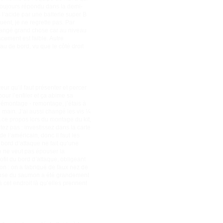
t toujours répondu dans la demi-
s l’acide par une batterie super B
ent, je ne regrette pas. Par
 changé grand chose car au niveau
acement est faible. Autre
au de bord, vu que le côté droit
r qu’il faut présenter et percer
pour l’enfiler et ça abime sa
 démontage - remontage, j’étais à
e main. J’ai aussi changé les vis ¼
A ce propos lors du montage du kit,
tez pas : investissez dans la carte
de l’américain, donc il faut les
 bord d’attaque ne fait qu’une
e ne veut pas épouser la
ofil du bord d’attaque, obligeant
on : on a fabriqué de faux nez de
a pose du saumon a été grandement
à cet endroit là qu’elles prennent