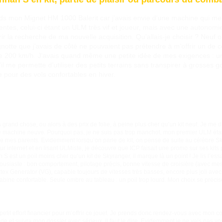
ds mon Mignet HM 1000 Balerit car j’avais envie d’une machine qui me
tes, celui-ci étant un ULM très vif et joueur, mais avec une autonomie e
rir la recherche de ma nouvelle acquisition. Qu’allais-je choisir ? Neuf
agnotte que j’avais de côté ne pouvaient pas prétendre à m’offrir un de
de 200 km/h. J’avais quand même une petite idée de mes exigences : une
il me permette d’utiliser des petits terrains sans transpirer à grosses 
e pour des vols confortables en hiver.
 grand chose, ou alors à des prix de folie, à peine plus cher qu’un kit neuf. Je me 
i une machine neuve. Pourquoi pas, je ne suis pas trop manchot, mon premier ULM ét
de mes parents. Evidemment lorsqu’on parle de kit, on pense de suite au célèbre 
ur internet et en lisant ULMiste, je découvre que ICP faisait une promo sur ses kit
 S est un poil moins cher qu’un kit de Skyranger, il marque là un point ! Je lis l’
thousiaste : bon comportement, pilotage précis, bonne vitesse de croisière (avec 
tex Generator (VG), capable toujours de vitesses très basses, encore plus joli avec 
cabine confortable. Seule ombre au tableau : un poil trop lourd. Mon choix se précis
petit effort financier pour m’offrir ce jouet. Je prends donc rendez-vous avec mon c
nde et suivra mon dossier avec sérieux, il faut le dire. Evidemment je ne vais pas vo