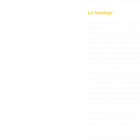
pas non plus les autres copain
Le fuselage
L’établi étant libéré, on s’att
préalable et ceux-ci vont être r
des clécos comme c’est écrit d
assez pour fixer toutes les pe
coup on rivète par-ci par-là le
départ, qui vont former les ang
On se dit à ce moment-là qu’on
angles droits, donc plus facile
choix. Ce type de kit est enco
La suite est la pose des flancs
ensuite le plancher et la cloi
qui vont permettre de la positio
Le chapitre qui suit consiste à
suspension, puis la lame du tra
sont certes plus lourdes que le
participent à la suspension, d
ça lui va mal, question de goût
Comment faire ? J’emmène le to
nouvelles au bon diamètre qu’i
La fabrication des portes n’est
posé en tout. Pour installer les
Le week-end du 19 mai 2012, E
d’hélice et les saumons qu’ils