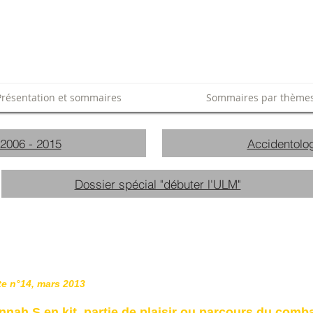
Présentation et sommaires
Sommaires par thème
 2006 - 2015
Accidentolog
Dossier spécial "débuter l'ULM"
te n°14, mars 2013
nah S en kit, partie de plaisir ou parcours du comba