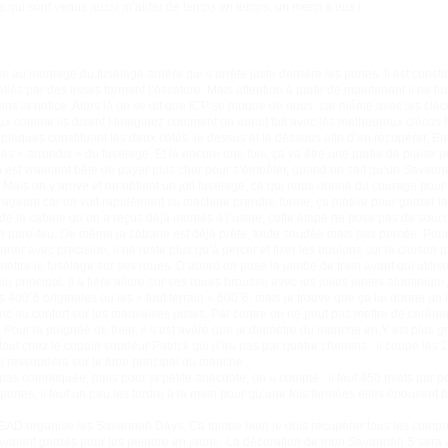
s qui sont venus aussi m’aider de temps en temps, un merci à eux !
aque au montage du fuselage arrière qui s’arrête juste derrière les portes. Il est con
eliés par des lisses formant l’ossature. Mais attention à partir de maintenant il ne faut
ans la notice. Alors là on se dit que ICP se moque de nous, car même avec les cléco
aux comme ils disent ! Imaginez comment on aurait fait avec les malheureux clécos f
s plaques constituant les deux côtés, le dessus et le dessous afin d’en récupérer. En
les « arrondis » du fuselage. Et là encore une fois, ça va être une partie de plaisir
 est vraiment bête de payer plus cher pour s’embêter, quand on sait qu’un Savanna
 ! Mais on y arrive et on obtient un joli fuselage, ce qui nous donne du courage pour
urageant car on voit rapidement sa machine prendre forme, ça motive pour garder l
 de la cabine qu’on a reçus déjà montés à l’usine, cette étape ne pose pas de souci
son pare-feu. De même la cabane est déjà prête, toute soudée mais pas percée. Pour 
nner avec précision, il ne reste plus qu’à percer et fixer les boulons sur la cloison pa
 mettre le fuselage sur ses roues. D’abord on pose la jambe de train avant qui utilis
in principal. Il a fière allure sur ses roues brousse avec les jolies jantes alumini
s 400´6 originales ou les « tout terrain » 600´6, mais je trouve que ça lui donne un
onc au confort sur les mauvaises pistes. Par contre on ne peut pas mettre de caréna
. Pour la poignée de frein, il s’est avéré que le diamètre du manche en Y est plus g
ut chez le copain soudeur Patrick qui n’ira pas par quatre chemins : il coupe les 
l ressoudera sur le tube principal du manche.
 pas compliquée, mais pour la petite anecdote, on a compté : il faut 450 rivets par 
 portes, il faut un peu les tordre à la main pour qu’une fois fermées elles épousent b
AD organise les Savannah Days. Ca tombe bien je dois récupérer tous les compos
 avaient gardés pour les peindre en jaune. La décoration de mon Savannah S sera a