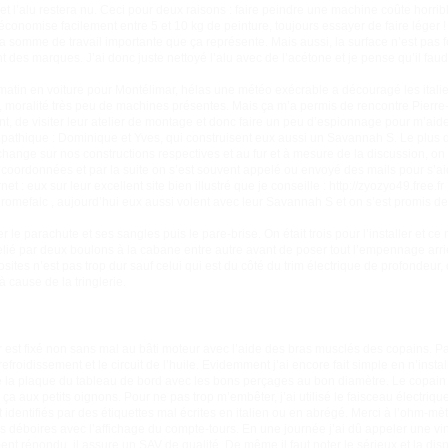
et l’alu restera nu. Ceci pour deux raisons : faire peindre une machine coûte ho
n économise facilement entre 5 et 10 kg de peinture, toujours essayer de faire léger ! 
a somme de travail importante que ça représente. Mais aussi, la surface n’est pas fo
nt des marques. J’ai donc juste nettoyé l’alu avec de l’acétone et je pense qu’il f
matin en voiture pour Montélimar, hélas une météo exécrable a découragé les italien
es, moralité très peu de machines présentes. Mais ça m’a permis de rencontre Pier
t, de visiter leur atelier de montage et donc faire un peu d’espionnage pour m’aid
pathique : Dominique et Yves, qui construisent eux aussi un Savannah S. Le plus d
ange sur nos constructions respectives et au fur et à mesure de la discussion, on
coordonnées et par la suite on s’est souvent appelé ou envoyé des mails pour s’ai
net : eux sur leur excellent site bien illustré que je conseille :
http://zyozyo49.free.fr
eromefalc
, aujourd’hui eux aussi volent avec leur Savannah S et on s’est promis de 
 le parachute et ses sangles puis le pare-brise. On était trois pour l’installer et ce n
relié par deux boulons à la cabane entre autre avant de poser tout l’empennage arri
sites n’est pas trop dur sauf celui qui est du côté du trim électrique de profonde
 cause de la tringlerie.
r est fixé non sans mal au bâti moteur avec l’aide des bras musclés des copains. Par 
e refroidissement et le circuit de l’huile. Evidemment j’ai encore fait simple en n’inst
efaire la plaque du tableau de bord avec les bons perçages au bon diamètre. Le copai
ux petits oignons. Pour ne pas trop m’embêter, j’ai utilisé le faisceau électrique 
t identifiés par des étiquettes mal écrites en italien ou en abrégé. Merci à l’ohm-
es déboires avec l’affichage du compte-tours. En une journée j’ai dû appeler une v
nt répondu, il assure un SAV de qualité. De même il faut noter le sérieux et la disp