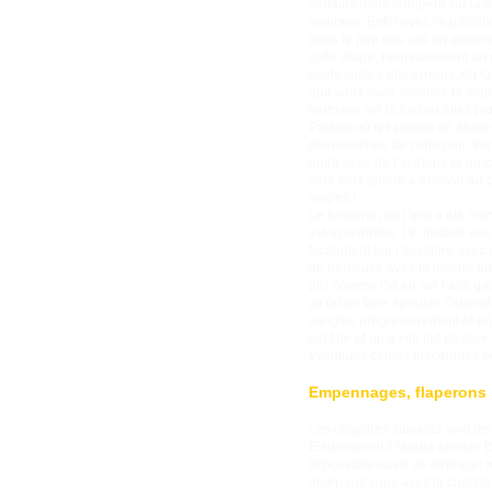
certains nous trompent sur la p
sombres. Enfin avec l’explicati
dans le pire des cas on appell
cette étape, heureusement un c
rivets suite à des erreurs. Au 
que vous avez assimilé la logiq
karmans sur la liaison ailes pa
Partout où les pièces en alumin
phénomènes de corrosion. Inutil
noire avec de l’acétone là où ç
sera plus galère à enlever au p
ongles !
Le longeron de l’aile a été mont
est assemblée. On installe ensu
facilement sur l’ossature avec l
de perceuse avec la mèche au m
plis comme j’ai eu sur l’aile ga
va falloir faire épouser l’arron
sangles progressivement et en «
est fine et on a vite fait de fa
éventuels câbles électriques po
Empennages, flaperons
Les chapitres suivants sont les
Evidemment il faudra stocker to
Impossible aussi de déplacer le
main, soit vous avez la chance