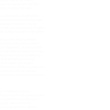
effet, non, je ne l’ai pas
 toutes les démarches, par mon
ois plus tard et je serai
sachant qu’ils ont été fermés
ateau tracté par une fourgonnette
Savannah S car je n’ai qu’un
r avec les copains qu’à travailler.
pain ULMiste Laurent va me prêter
ivets à poser, heureusement
l y a aussi une pince à clécos
pour l’anecdote, j’ai découvert la
le chauffage du Savannah ! Il y a
é de prendre une soixantaine de
me d’en prendre encore plus
s à en piquer aux copains.
tification. Je trie les pièces par
Je trouve aussi un classeur
s et, enfin, le dossier d’entretien.
a le listing des pièces
 En cherchant et en la recherchant
la surélever pour qu’elle soit à
uleur. Mais parfois les
u’il y a des dessins, même si