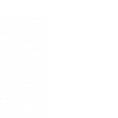
stitué de cadres qu’on assemble au
 rien riveter, tout est épinglé par
s achetés en plus, je n’en ai pas
ournis seulement avec le kit ! Du
suite on pose les tôles, plates au
 pour qu’elles épousent la courbure.
h XL, moins cher, a lui des
 la suite et nous rassure dans son
a cadence.
 particulier. On assemblera
vous aider il y a quatre gabarits
re-feu et riveter au niveau du toit.
e un gros élastique pour la
um jaune. Les roues brousse 800´6
 look sympa de baroudeur et ils
ges, ça tombe bien, je trouve que
ros que celui de la poignée.
2 poignées du Y et en fabrique 2
porte ! Imaginez combien on en a
ien le fuselage.
ites du fuselage : capots, cône
ssez basique : tout ce qui est en