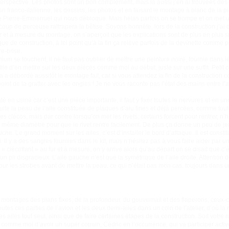
erspective. Les photos sont un bon complément, mais là aussi j’en ai trouvées des i
on franco-italienne, les dessins, les photos et en faisant le montage à blanc de la p
e Pierre-Emmanuel qui nous débloque. Mais hélas parfois on se trompe et on met un r
oup de perceuse rattrapera la bêtise. Soyons honnête, lors de la construction j’a
fur et à mesure du montage, on s’aperçoit que les explications sont de plus en plus 
ue de construction, à tel point qu’à la fin ça relève parfois de la devinette comme p
re-brise.
ium se touchent, il ne faut pas oublier de mettre une peinture noire, fournie dans le 
e d’en mettre sur les deux pièces comme moi au début, juste sur une suffit. Petit co
a a débordé aussitôt le montage fait, car si vous attendez la fin de la construction 
oint de la gratter avec les ongles ! Je ne vous raconte pas l’état des mains entre l’
é en usine car c’est une pièce importante, il faut y fixer toutes le nervures et en une
ite la peau de l’aile constituée de plaques d’alu fines et déjà percées, comme toutes
es clécos, mais par contre lorsqu’on met les rivets, certains forcent pour rentrer, n’
ême diamètre pour que le rivet rentre facilement. De plus ça donne un peu de jeu
uche. Le grand moment sur les ailes, c’est d’installer le bord d’attaque. Il est consti
di. Il y a des sangles fournies dans le kit, mais n’hésitez pas à vous faire aider par 
 clécottant » au fur et à mesure, on y arrive alors qu’au départ on se disait que c’ét
ire un pli disgracieux. L’aile gauche n’est que la symétrique de l’aile droite. Attentio
ur les strobes avant de mettre la peau, ce qui n’était pas mon cas, toujours dans un
 montages des plans fixes, de la profondeur, du gouvernail et des flaperons, ceux-ci s
utes ces parties de l’avion et les deux demi-ailes dans un coin de l’atelier, d’où la 
s ailes tout seul, ainsi que de faire certaines étapes de la construction. Soit votr
 comme moi d’avoir un super copain, Cédric en l’occurrence, qui va participer ac