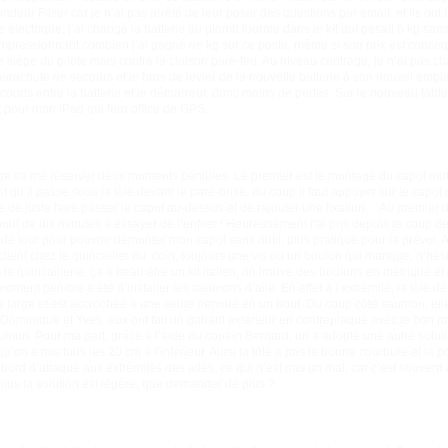
pondeur Filser car je n’ai pas arrêté de leur poser des questions par email, et ils on
e électrique, j’ai changé la batterie au plomb fournie dans le kit qui pesait 6 kg san
! Impressionnant combien j’ai gagné de kg sur ce poste, même si son prix est conséqu
 le siège du pilote mais contre la cloison pare-feu. Au niveau centrage, je n’ai pas
e parachute de secours et le bras de levier de la nouvelle batterie à son nouvel empl
courts entre la batterie et le démarreur, donc moins de pertes. Sur le nouveau table
ort pour mon iPad qui fera office de GPS.
e va me réserver deux moments pénibles. Le premier est le montage du capot moteu
t qu’il passe sous la tôle devant le pare-brise, du coup il faut appuyer sur le capot 
le de juste faire passer le capot au-dessus et de rajouter une fixation… Au premier
u bout de dix minutes à essayer de l’enfiler ! Heureusement j’ai pris depuis le coup d
¼ de tour pour pouvoir démonter mon capot sans outil, plus pratique pour la prévol. 
client chez le quincailler du coin, toujours une vis ou un boulon qui manque, n’hési
s la quincaillerie, ça à beau être un kit italien, on trouve des boulons en métrique et 
ent pénible a été d’installer les saumons d’aile. En effet à l’extrémité, la tôle de
 large et est accrochée à une seule nervure en un bout. Du coup côté saumon, ell
Dominique et Yves, eux ont fait un gabarit extérieur en contreplaqué avec le bon pr
aumon. Pour ma part, grâce à l’aide du copain Bernard, on a adopté une autre soluti
’on a mis tous les 20 cm à l’intérieur. Ainsi la tôle a pris la bonne courbure et l
ce bord d’attaque aux extrémités des ailes, ce qui n’est pas un mal, car c’est souvent 
lus la solution est légère, que demander de plus ?