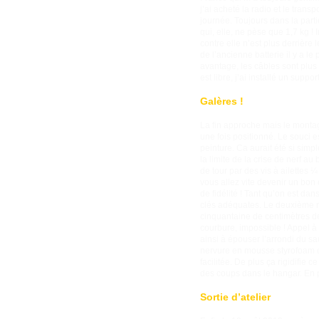
j’ai acheté la radio et le trans
journée. Toujours dans la parti
qui, elle, ne pèse que 1,7 kg 
contre elle n’est plus derrière
de l’ancienne batterie il y a l
avantage, les câbles sont plus 
est libre, j’ai installé un supp
Galères !
La fin approche mais le montag
une fois positionné. Le souci es
peinture. Ca aurait été si simp
la limite de la crise de nerf a
de tour par des vis à ailettes 
vous allez vite devenir un bon 
de fidélité ! Tant qu’on est dan
clés adéquates. Le deuxième mom
cinquantaine de centimètres de
courbure, impossible ! Appel à 
ainsi à épouser l’arrondi du s
nervure en mousse styrofoam qu
facilitée. De plus ça rigidifie 
des coups dans le hangar. En p
Sortie d’atelier