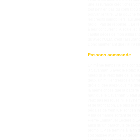
une assurance crédit chez votr
tout petit en bas du contrat o
pouvait le faire. Et là douche 
les crédits immobiliers, aucune
radio ! Pas de réponse… Le rés
à leur concurrent : Aiscale, e
capital décès de mon assurance
qu’avec l’ULM, c’est l’assuranc
Donc maintenant que j’ai l’assu
Passons commande
En même temps j’ai pris contac
3 Savannah S avec le Rotax 912S
mieux si je veux faire de la mon
deux, un millier d’euros envir
drôle d’idée allez-vous me dire
la même chose que la batterie d
haut que le Savannah S était u
veux pas les roues ni le systèm
et de fabrication. De plus je n
pédales de frein ICP sont en i
A ma demande sortant de l’ordin
Pierre-Emmanuel Leclere d’EAD 
ainsi qu’un parachute de seco
promo ICP se termine à la fin d
soit passée avant le 20 décembr