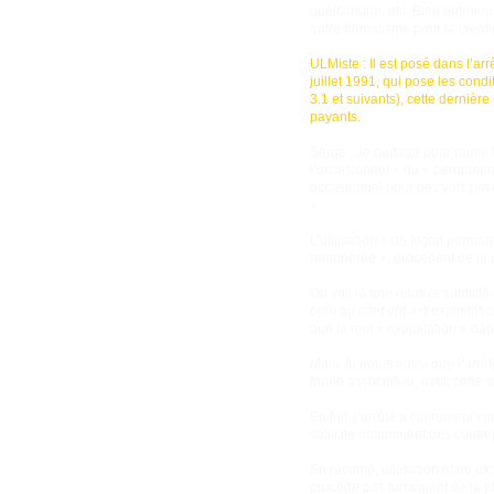
quelconque, etc. Bien entendu, 
autre formalisme pour la créa
ULMiste : Il est posé dans l’ar
juillet 1991, qui pose les condi
3.1 et suivants), cette dernière
payants.
Serge : Je partage pour partie t
l’occasionnel » du « permanent 
occasionnel pour des vols priv
».
L’utilisation « de façon perman
rémunérée », procèdent de la p
On voit là une relative subtilit
bien au concept « d’exploitatio
que le mot « exploitation » da
Mais, tu notes aussi que l’arrê
forme associative, avec cette s
En fait, l’arrêté a clairement v
sollicite notamment des contrep
En résumé, utilisation et/ou exp
procède pas forcément de la pl