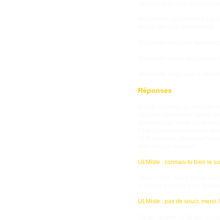
pelouse et on vole tous les we
Mon terrain est référencé par je
en fait une piste permanente.
Mon maire veut faire fermer mon
Mon maire refuse que j’ouvre 
Mon maire exige que je déclare 
Réponses
En fait, réponse, au singulier :
décoller ailleurs que sur les 
défendus par Serge Conti ont to
s’est également spécialisé dep
ULM aux murs, immense hélice 
bien chez un aviateux.
ULMiste : connais-tu bien le s
Serge Conti : oui, c’est un suj
d’affaires précises pour lesque
ULMiste : pas de souci, merci. L
Serge : quand on dit que cet arrê