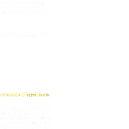
rs où il va voler et, pire, de
aire en question d’utiliser la
sans interprétation possible, on
ents annuels ou vingt mouvements
s.
’étude duquel il est apparu que la
e poser « dans la nature » dans les
 à moins de 150 mètres d’une
ésence d’aérodromes aux alentours
me occasionnelle dans une zone
ateforme. Je suis donc d’avis de ne