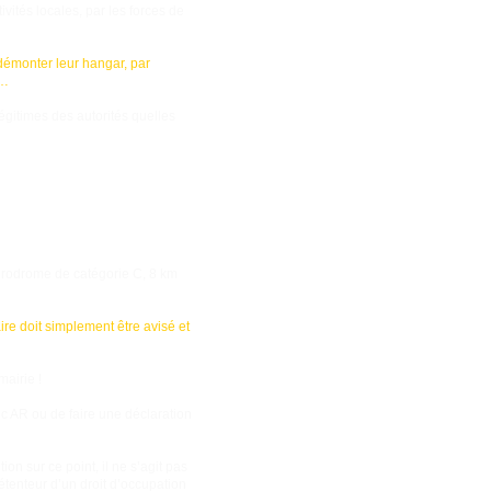
ivités locales, par les forces de
démonter leur hangar, par
r…
égitimes des autorités quelles
érodrome de catégorie C, 8 km
ire doit simplement être avisé et
mairie !
c AR ou de faire une déclaration
on sur ce point, il ne s’agit pas
détenteur d’un droit d’occupation