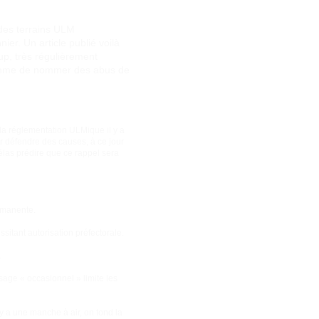
 des terrains ULM
ier. Un article publié voilà
oup, très régulièrement
 somme de nommer des abus de
la réglementation ULMique il y a
r défendre des causes, à ce jour
élas prédire que ce rappel sera
ermanente.
sitant autorisation préfectorale.
.
usage « occasionnel » limite les
y a une manche à air, on tond la