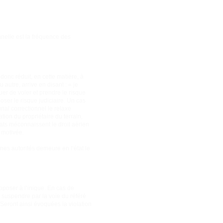
nnelle est la fréquence des
 donc réduit, en cette matière, à
 autre, arrive en disant : « je
uer de voler et prendre le risque
 oser le risque judiciaire. Un cas
unal correctionnel le relaxe
ation du propriétaire du terrain,
ats méconnaissent le droit aérien
 motivée.
ines autorités demeure en l’état le
pposer à l’inique. En cas de
e suspendre par la voie du référé
Seront ainsi évoquées la violation