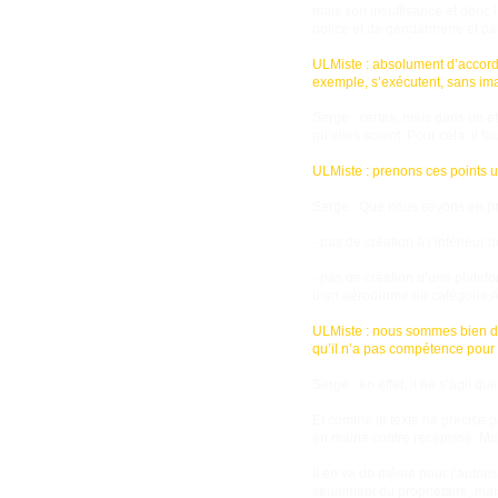
mais son insuffisance et donc l’
police et de gendarmerie et par 
ULMiste : absolument d’accord
exemple, s’exécutent, sans ima
Serge : certes, mais dans un ét
qu’elles soient. Pour cela, il 
ULMiste : prenons ces points un
Serge : Que nous soyons en p
- pas de création à l’intérieu
- pas de création d’une plate
d’un aérodrome de catégorie A 
ULMiste : nous sommes bien d’a
qu’il n’a pas compétence pour d
Serge : en effet, il ne s’agit qu
Et comme le texte ne précise p
en mairie contre récépissé. Ma
Il en va de même pour l’autoris
seulement du propriétaire, mais