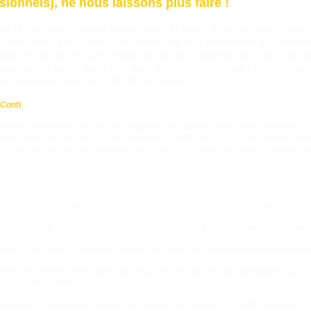
ionnels), ne nous laissons plus faire !
ue j’écris dans la presse spécialisée… et autant d’années que le sujet
 table, avec la régularité d’un métronome et la persistance d’un marronn
igne est, de loin, le plus consulté du site qui l’héberge. Et je suis, du c
s soucieux de savoir quels sont leurs droits devant ce que l’évidence
ns régionales, voire de la DGAC tout court.
 Conti
deste plumitif sans aucune autre légitimité que d’avoir commis un dictionnaire de 
 même temps, Maître Serge Conti, l’avocat de la FFPlUM, est lui aussi demandé pou
ce qui enrichit donc le discours et mérite que l’on y revienne. Nous ne pouvons h
 sur mon terrain occasionnel, mon district me dit que cela en fait une plateforme p
 occasionnelle, mon district me dit que cela en fait une plateforme permanente néces
sé mon ULM dedans, mon district me dit que cela en fait une plateforme permanente
 trois fois par mois, mon district me dit que cela en fait une piste permanente car l’
ble selon les interlocuteurs).
ne piste occasionnelle assortie d’un hangar dans lequel il y a quatre machines, il 