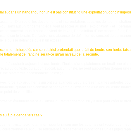
ace, dans un hangar ou non, n’est pas constitutif d’une exploitation, donc n’impo
ssante ! D’un côté, les dévoiements et interprétations abusives de l’administration,
A qui sans aucun fondement légal vont associer au mot « exploitation » et « perma
cepts souvent abusifs sont, on vient de le voir, l’installation d’une manche à air, l’in
nstallé sur le terrain. De l’autre, une absence de définition du concept de permanen
e je puisse définir ce qu’est un excès !
emment interpelés car son district prétendait que le fait de tondre son herbe faisa
 totalement délirant, ne serait-ce qu’au niveau de la sécurité.
torité à soutenir aujourd’hui que tondre l’herbe d’une plateforme en ferait une pla
dre, au vu du texte, qu’aucun avocat, aucun juriste, ne peut aujourd’hui donner une
’une plateforme occasionnelle : c’est ça.
avec force aux arguments qui ont été avancés jusqu’à présent par les autorités pour
manente quand elles constatent par exemple l’existence d’un abri ou d’une manc
n point de vue, illicite.
stratif et éventuellement le Conseil d’Etat trancheront, s’il y a lieu pour créer le dro
s eu à plaider de tels cas ?
tiquement victorieux notamment pour la raison que les autorités ont voulu jouer l’é
l correctionnel ceux qui se refusaient à respecter les injonctions ! Or les juges ré