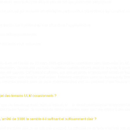
ek-ends, mon district me dit que cela en fait une plateforme permanente.
 ne sais qui sur les outils informatiques participatifs « big brother » qui circulent ici
 terrain, car il prétend qu’il se situe dans l’agglomération.
mon terrain occasionnel.
les jours où je vais voler.
 vis-à-vis de l’arrêté du 13 mars 1986 qui régit les conditions dans lesquelles les ULM
aérodromes, chacun des cas listés ci-dessus constituent des abus de pouvoir, à que
us été gagnés. Cet avocat d’affaires, par ailleurs pilote et pratiquant assidu de tou
uis longue date dans le droit aérien. Entretien enregistré dans ses bureaux du Troc
chromée plantée dans un socle et dressée droit vers les plafonds d’une hauteur ve
ujet des terrains ULM occasionnels ?
et que j’ai beaucoup traité, mais la loyauté et… le secret professionnel m’imposent d
lles j’ai été honoré. Je vais tout de même répondre, mais sans me référer à des cas
’arrêté de 1986 te semble-t-il suffisant et suffisamment clair ?
té n’est pas clair, je ne suis pas d’accord. La difficulté de ce texte n’est pas son lib