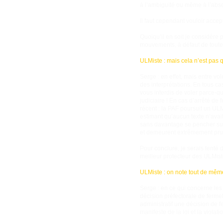
à l’ambiguïté ou même à l’abse
Il faut cependant vouloir accep
Quoiqu’il en soit je considère
mouvements, à défaut de toute 
ULMiste : mais cela n’est pas q
Serge : en effet, mais entre vol
des interprétations. En tous cas
vous interdis de voler parce-qu
judiciaire ! En cas d’arrêté de 
récent : la PAF poursuit un ULM
estimant qu’aucun texte n’avait 
sans davantage se pencher sur 
et demeurent extrêmement pruden
Pour conclure, je serais tenté 
meilleur protecteur des ULMistes
ULMiste : on note tout de mêm
Serge : en ce qui concerne les
décision préfectorale de ferme
administratif une décision de 
manifeste de la loi et la violati