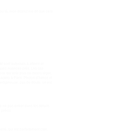
 ou là, mon district me dit que cela
 sont autorisés à atterrir et
lques nuances près. Les cas
t ce qui vole plus ou moins léger,
adéro à Paris. Photos d’hélico et
rtigineuse, pas de doute, on est
e ne pas entrer dans les détails
 précis.
ellé, qui est parfaitement clair,