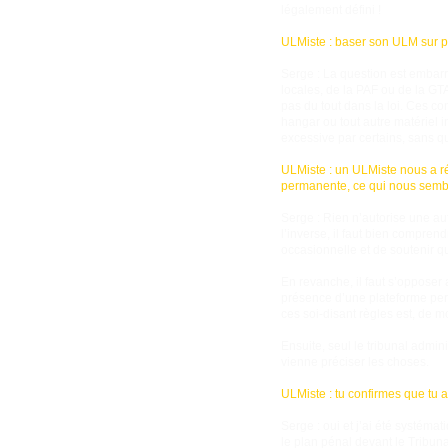
légalement défini !
ULMiste : baser son ULM sur pl
Serge : La question est embarra
locales, de la PAF ou de la GT
pas du tout dans la loi. Ces con
hangar ou tout autre matériel i
excessive par certains, sans qu
ULMiste : un ULMiste nous a réc
permanente, ce qui nous semble
Serge : Rien n’autorise une au
l’inverse, il faut bien compren
occasionnelle et de soutenir qu
En revanche, il faut s’opposer 
présence d’une plateforme per
ces soi-disant règles est, de mo
Ensuite, seul le tribunal admini
vienne préciser les choses.
ULMiste : tu confirmes que tu a
Serge : oui et j’ai été systéma
le plan pénal devant le Tribuna