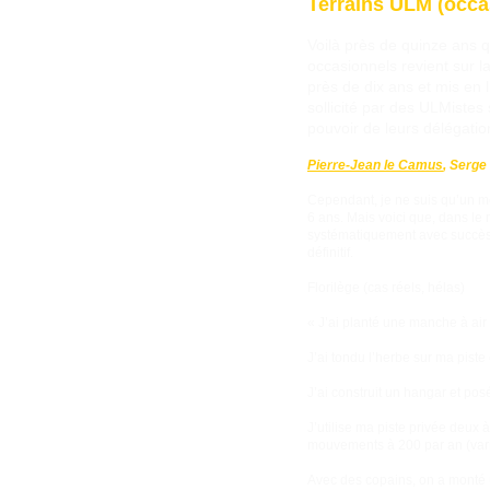
Terrains ULM (occas
Voilà près de quinze ans q
occasionnels revient sur la
près de dix ans et mis en l
sollicité par des ULMiste
pouvoir de leurs délégatio
Pierre-Jean le Camus
, Serge
Cependant, je ne suis qu’un mo
6 ans. Mais voici que, dans le
systématiquement avec succès, 
définitif.
Florilège (cas réels, hélas)
« J’ai planté une manche à air
J’ai tondu l’herbe sur ma piste
J’ai construit un hangar et po
J’utilise ma piste privée deux à
mouvements à 200 par an (varia
Avec des copains, on a monté u