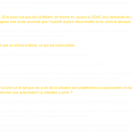
interprétation dévoyée qui en est faite par les autorités elles-mêmes, par les collect
les « petits chefs ».
. Et le souci est que les ULMistes, de bonne foi, quand la DGAC leur demande de 
giner une seule seconde que l’autorité puisse méconnaître la loi, voire la dévoye
at de droit, on doit toujours s’opposer par des moyens légitimes à des décisions ill
faut évidemment pouvoir maîtriser la matière …
 par un et tout d’abord, ce qui est indiscutable.
résence d’une plateforme occasionnelle ou permanente :
r des zones marquées de couleur jaune sur la carte OACI au 500 000e,
forme occasionnelle à moins de 2,5 km d’un aérodrome de catégorie D, 6 km d’un a
ou B et 18,5 km d’un aérodrome sur lequel évoluent des avions à réaction,
ccord sur le fait que vis-à-vis de la création des plateformes occasionnelles le ma
onner une autorisation ou interdire a priori ?
e de l’aviser. Mais faut-il encore pouvoir prouver l’acte unilatéral de déclaration à la 
as la forme légale de cette déclaration, le mieux est d’envoyer un recommandé ave
is l’un ou l’autre de ces deux moyens est indispensable !
ation du propriétaire dont la preuve doit être rapportée par tous moyens. Mais attenti
 de tous ceux qui détiendraient un droit d’usage du terrain : locataire, usufruitier, 