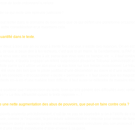
nce de texte ordonnent la relaxe.
ter ce qui reste une épreuve judiciaire !
 pour rester dans le domaine du bon sens que ce qui définit une plateforme occasio
autre considération et je maintiens cela.
uantifié dans le texte.
er deux à trois par an ou vingt à trente fois par jour, il existe des nuances. On en est
, ce que je peux dire à tes lecteurs, c’est que si un maire, la Gendarmerie, la PAF ou
e vous avez une manche à air, parce-que vous avez ce hangar, etc. », il faut contin
fermeture, il faudra engager un référé suspension devant le Tribunal administratif et
iste parce qu’il utilise un abri pour sa machine sur son terrain occasionnel. Le trib
été violé dès lors que le pilote justifiait d’une déclaration au maire et d’une autoris
les concepts « d’occasionnel » ou de « permanent ». Il faut savoir que les magistr
ts vis-à-vis d’une matière bien difficile. Il faut aussi se défendre de manière très
de soutenir que l’imprécision du texte, bien qu’elle génère des difficultés avec certa
 ! « Le flou affranchit quand le texte opprime ».. !
e une nette augmentation des abus de pouvoirs, que peut-on faire contre cela ?
 points soulevés précédemment, c’est de ne pas se soumettre si on a l’étoffe de s’o
ture, comme je l’exposais, la procédure administrative s’impose pour tenter de fair
fermeture dont je rappelle qu’elle est immédiatement exécutoire dès son prononcé ! 
on d’une liberté individuelle d’aller et venir à sa guise.