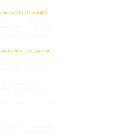
se pas une piste permanente ?
 des maires, des collectivités
nence » des concepts qui ne sont
stallation d’un abri ou d’un
ce, parfois exploité de façon
it de son terrain une plateforme
teforme permanente ! Mais à
 définition de la plateforme ULM
 affirmer qu’elles sont en
he à air. Opposer aux ULMistes
it et sauf à ce qu’un nouveau texte
preuve de force en poursuivant sur
pressifs en présence du doute face