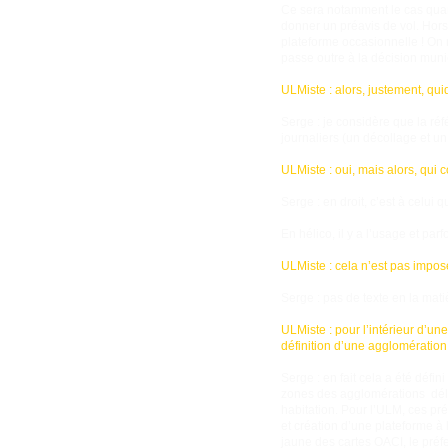
Ce sera notamment le cas quand,
donner un préavis de vol. Hors c
plateforme occasionnelle ! On 
passe outre à la décision muni
ULMiste : alors, justement, q
Serge : je considère que la ré
journaliers (un décollage et u
ULMiste : oui, mais alors, qui 
Serge : en droit, c’est à celui 
En hélico, il y a l’usage et par
ULMiste : cela n’est pas impo
Serge : pas de texte en la mat
ULMiste : pour l’intérieur d’une
définition d’une agglomération
Serge : en fait cela a été défi
zones des agglomérations déli
habitation. Pour l’ULM, ces pr
et création d’une plateforme à
jaune des cartes OACI, le préfe