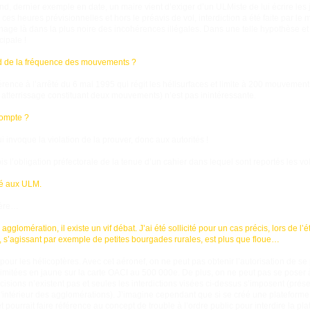
 dernier exemple en date, un maire vient d’exiger d’un ULMiste de lui écrire les jou
es heures prévisionnelles et hors le préavis de vol, interdiction a été faite par le m
nage là dans la plus noire des incohérences illégales. Dans une telle hypothèse et 
cipale !
uid de la fréquence des mouvements ?
férence à l’arrêté du 6 mai 1995 qui régit les hélisurfaces et limite à 200 mouvem
n atterrissage constituant deux mouvements) n’est pas inintéressante.
compte ?
qui invoque la violation de la prouver, donc aux autorités !
fois l’obligation préfectorale de la tenue d’un cahier dans lequel sont reportés les vol
sé aux ULM.
ière…
 agglomération, il existe un vif débat. J’ai été sollicité pour un cas précis, lors de l
, s’agissant par exemple de petites bourgades rurales, est plus que floue…
ni pour les hélicoptères. Avec cet aéronef, on ne peut pas obtenir l’autorisation de s
mitées en jaune sur la carte OACI au 500 000e. De plus, on ne peut pas se poser
écisions n’existent pas et seules les interdictions visées ci-dessus s’imposent (pr
 l'intérieur des agglomérations). J’imagine cependant que si se créé une platefor
t pourrait faire référence au concept de trouble à l’ordre public pour interdire la pl