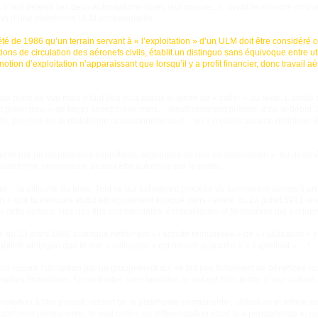
il faut détenir ces deux autorisations (avec leur preuve.. !), avant le moindre mouve
tion d’une plateforme ULM occasionnelle.
rêté de 1986 qu’un terrain servant à « l’exploitation » d’un ULM doit être considéré
tions de circulation des aéronefs civils, établit un distinguo sans équivoque entre util
 notion d’exploitation n’apparaissant que lorsqu’il y a profit financier, donc travail 
on point de vue mais il faut être plus précis et tenter de « coller » au texte. L’arrê
préfectoral » de façon assez claire mais… insuffisamment précise, d’où le débat. L’ut
és, procède de la plateforme occasionnelle sauf… qu’il n’existe aucune définition 
ente par un ou plusieurs exploitants, regroupés ou non en association » ou destinée
lateforme permanente devant être autorisée par le préfet.
é et… la difficulté du texte. Tout ce qui est payant procède du permanent quoiqu’il ar
n » que tu évoques et qui est également évoqué dans l’arrêté du 24 juillet 1991 rela
ns cette optique vise des fins commerciales, économiques et financières qui excluen
té du 13 mars 1986 distingue nettement « l’activité rémunérée » de « l’utilisation 
ubtilité ambigüe que le mot « utilisation » est encore associée à « exploitant »… !
oulu couvrir l’utilisation par un groupement qui ne fait pas forcément de bénéfices (b
arties financières, fussent-elles sans bénéfice ce qui est bien le cas d’une activité 
loitation à titre payant, ressort de la plateforme permanente ; utilisation et même ex
ateforme permanente, le seul critère de différenciation étant la « permanence », m