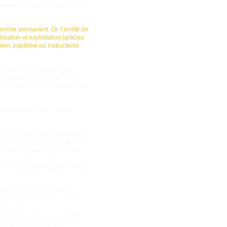
ment sur le terrain. Il n’y a aucun
 comme permanent. Or, l’arrêté de
isation et exploitation (articles
aérien, baptême ou instructions
té du 13 mars 1986 distingue «
ilisation d’un terrain à titre
légale du concept « d’occasionnel
 à accueillir une « activité
rive. Et ce qui est payant répond
tif aux exploitants. Pas de doute
t la plateforme occasionnelle.
» par un exploitant notamment sous
ut de toute entreprise) mais qui
associative.
ploitation à titre occasionnel ne
ais ce concept n’est pas