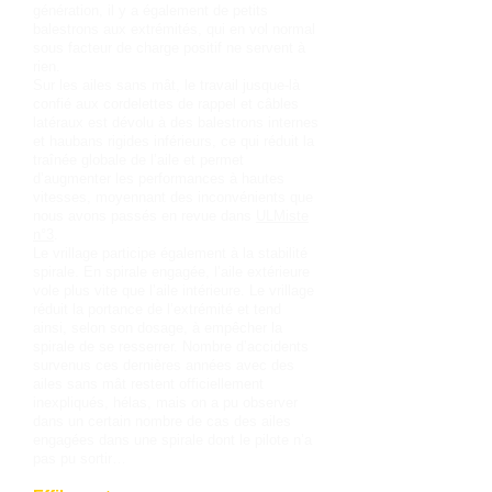
génération, il y a également de petits
balestrons aux extrémités, qui en vol normal
sous facteur de charge positif ne servent à
rien.
Sur les ailes sans mât, le travail jusque-là
confié aux cordelettes de rappel et câbles
latéraux est dévolu à des balestrons internes
et haubans rigides inférieurs, ce qui réduit la
traînée globale de l’aile et permet
d’augmenter les performances à hautes
vitesses, moyennant des inconvénients que
nous avons passés en revue dans
ULMiste
n°3
.
Le vrillage participe également à la stabilité
spirale. En spirale engagée, l’aile extérieure
vole plus vite que l’aile intérieure. Le vrillage
réduit la portance de l’extrémité et tend
ainsi, selon son dosage, à empêcher la
spirale de se resserrer. Nombre d’accidents
survenus ces dernières années avec des
ailes sans mât restent officiellement
inexpliqués, hélas, mais on a pu observer
dans un certain nombre de cas des ailes
engagées dans une spirale dont le pilote n’a
pas pu sortir…