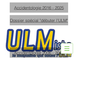
Accidentologie 2016 - 2025
Dossier spécial "débuter l'ULM"
Accidentologie 2006 - 2015