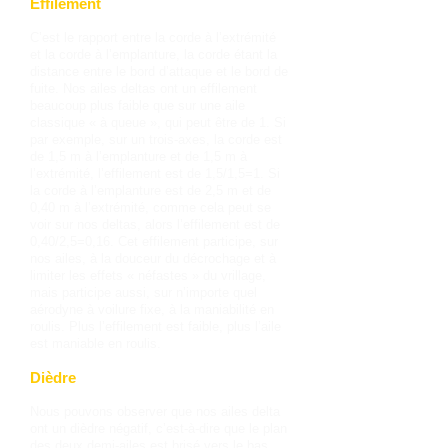
Effilement
C’est le rapport entre la corde à l’extrémité
et la corde à l’emplanture, la corde étant la
distance entre le bord d’attaque et le bord de
fuite. Nos ailes deltas ont un effilement
beaucoup plus faible que sur une aile
classique « à queue », qui peut être de 1. Si
par exemple, sur un trois-axes, la corde est
de 1,5 m à l’emplanture et de 1,5 m à
l’extrémité, l’effilement est de 1,5/1,5=1. Si
la corde à l’emplanture est de 2,5 m et de
0,40 m à l’extrémité, comme cela peut se
voir sur nos deltas, alors l’effilement est de
0,40/2,5=0,16. Cet effilement participe, sur
nos ailes, à la douceur du décrochage et à
limiter les effets « néfastes » du vrillage,
mais participe aussi, sur n’importe quel
aérodyne à voilure fixe, à la maniabilité en
roulis. Plus l’effilement est faible, plus l’aile
est maniable en roulis.
Dièdre
Nous pouvons observer que nos ailes delta
ont un dièdre négatif, c’est-à-dire que le plan
des deux demi-ailes est brisé vers le bas.