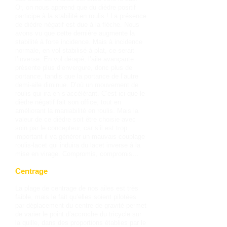
Or, on nous apprend que du dièdre positif
participe à la stabilité en roulis ! La présence
de dièdre négatif est due à la flèche. Nous
avons vu que cette dernière augmente la
stabilité à forte incidence. Mais à incidence
normale, en vol stabilisé à plat, ce serait
l’inverse. En vol dérapé, l’aile avançante
présente plus d’envergure, donc plus de
portance, tandis que la portance de l’autre
demi-aile diminue. D’où un mouvement de
roulis qui ira en s’accélérant. C’est ici que le
dièdre négatif fait son office, tout en
améliorant la maniabilité en roulis. Mais la
valeur de ce dièdre soit être choisie avec
soin par le concepteur, car s’il est trop
important il va générer un mauvais couplage
roulis-lacet qui induira du lacet inverse à la
mise en virage. Compromis, compromis…
Centrage
La plage de centrage de nos ailes est très
faible, mais le fait qu’elles soient pilotées
par déplacement du centre de gravité permet
de varier le point d’accroche du tricycle sur
la quille, dans des proportions établies par le