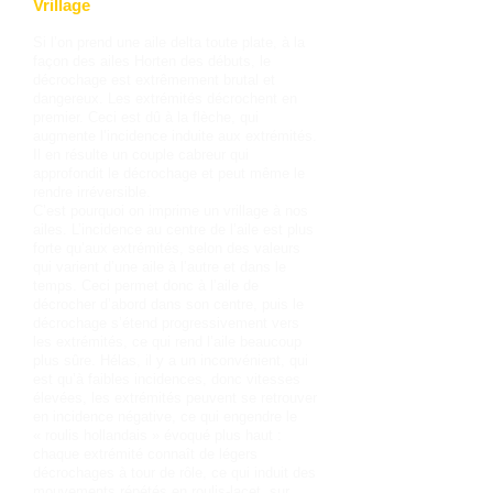
Vrillage
Si l’on prend une aile delta toute plate, à la
façon des ailes Horten des débuts, le
décrochage est extrêmement brutal et
dangereux. Les extrémités décrochent en
premier. Ceci est dû à la flèche, qui
augmente l’incidence induite aux extrémités.
Il en résulte un couple cabreur qui
approfondit le décrochage et peut même le
rendre irréversible.
C’est pourquoi on imprime un vrillage à nos
ailes. L’incidence au centre de l’aile est plus
forte qu’aux extrémités, selon des valeurs
qui varient d’une aile à l’autre et dans le
temps. Ceci permet donc à l’aile de
décrocher d’abord dans son centre, puis le
décrochage s’étend progressivement vers
les extrémités, ce qui rend l’aile beaucoup
plus sûre. Hélas, il y a un inconvénient, qui
est qu’à faibles incidences, donc vitesses
élevées, les extrémités peuvent se retrouver
en incidence négative, ce qui engendre le
« roulis hollandais » évoqué plus haut :
chaque extrémité connaît de légers
décrochages à tour de rôle, ce qui induit des
mouvements répétés en roulis-lacet, sur