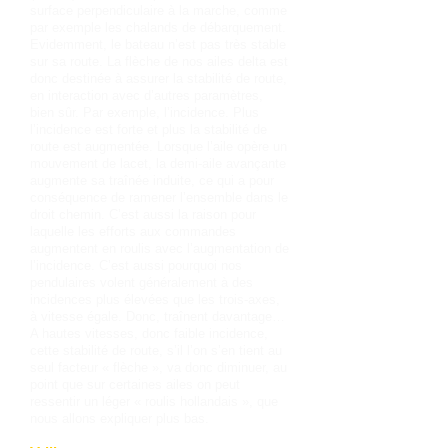
surface perpendiculaire à la marche, comme
par exemple les chalands de débarquement.
Evidemment, le bateau n’est pas très stable
sur sa route. La flèche de nos ailes delta est
donc destinée à assurer la stabilité de route,
en interaction avec d’autres paramètres,
bien sûr. Par exemple, l’incidence. Plus
l’incidence est forte et plus la stabilité de
route est augmentée. Lorsque l’aile opère un
mouvement de lacet, la demi-aile avançante
augmente sa traînée induite, ce qui a pour
conséquence de ramener l’ensemble dans le
droit chemin. C’est aussi la raison pour
laquelle les efforts aux commandes
augmentent en roulis avec l’augmentation de
l’incidence. C’est aussi pourquoi nos
pendulaires volent généralement à des
incidences plus élevées que les trois-axes,
à vitesse égale. Donc, traînent davantage…
A hautes vitesses, donc faible incidence,
cette stabilité de route, s’il l’on s’en tient au
seul facteur « flèche », va donc diminuer, au
point que sur certaines ailes on peut
ressentir un léger « roulis hollandais », que
nous allons expliquer plus bas.