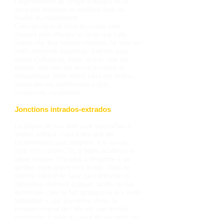
l’augmentation de l’angle d’attaque de la
demi-aile abaissée et améliore donc la
fluidité du mouvement.
C’est pourquoi la mise en virage sera
d’autant plus efficace et facile que l’aile
volera vite. Aux basses vitesses, la mise en
roulis demande davantage d’efforts pour
moins d’efficacité. Ainsi, moins l’aile est
tendue, plus elle est douce en roulis et…
inversement. Mais moins l’aile est tendue,
moins elle est performante à plat…
compromis, compromis…
Jonctions intrados-extrados
La plupart de nos ailes sont aujourd’hui à
double surface, c’est-à-dire que les
transversales sont intégrées à la voilure,
donc non visibles. Or, à faible incidence et
haute vitesse, l’intrados a tendance à se
gonfler, étant aspiré vers le bas. Dans le
secteur central de l’aile, ceci entraîne un
dangereux moment à piquer, tandis qu’aux
extrémités cela ne fait qu’aggraver le « roulis
hollandais », par asymétrie. Ainsi, la
pression interne de l’aile est une donnée
importante. L’oubli du capot de nez peut, sur