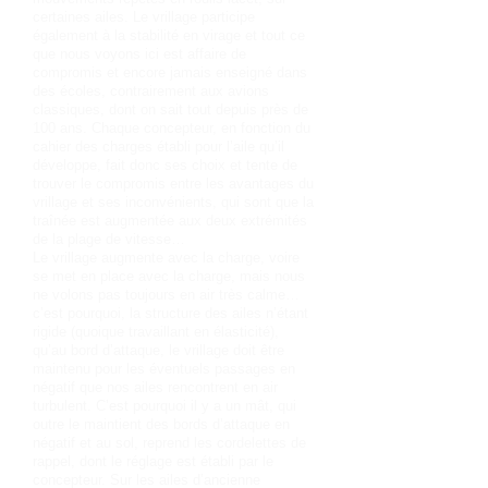
certaines ailes. Le vrillage participe
également à la stabilité en virage et tout ce
que nous voyons ici est affaire de
compromis et encore jamais enseigné dans
des écoles, contrairement aux avions
classiques, dont on sait tout depuis près de
100 ans. Chaque concepteur, en fonction du
cahier des charges établi pour l’aile qu’il
développe, fait donc ses choix et tente de
trouver le compromis entre les avantages du
vrillage et ses inconvénients, qui sont que la
traînée est augmentée aux deux extrémités
de la plage de vitesse…
Le vrillage augmente avec la charge, voire
se met en place avec la charge, mais nous
ne volons pas toujours en air très calme…
c’est pourquoi, la structure des ailes n’étant
rigide (quoique travaillant en élasticité),
qu’au bord d’attaque, le vrillage doit être
maintenu pour les éventuels passages en
négatif que nos ailes rencontrent en air
turbulent. C’est pourquoi il y a un mât, qui
outre le maintient des bords d’attaque en
négatif et au sol, reprend les cordelettes de
rappel, dont le réglage est établi par le
concepteur. Sur les ailes d’ancienne