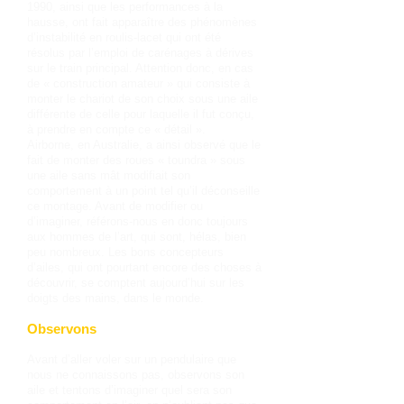
1990, ainsi que les performances à la
hausse, ont fait apparaître des phénomènes
d’instabilité en roulis-lacet qui ont été
résolus par l’emploi de carénages à dérives
sur le train principal. Attention donc, en cas
de « construction amateur » qui consiste à
monter le chariot de son choix sous une aile
différente de celle pour laquelle il fut conçu,
à prendre en compte ce « détail ».
Airborne, en Australie, a ainsi observé que le
fait de monter des roues « toundra » sous
une aile sans mât modifiait son
comportement à un point tel qu’il déconseille
ce montage. Avant de modifier ou
d’imaginer, référons-nous en donc toujours
aux hommes de l’art, qui sont, hélas, bien
peu nombreux. Les bons concepteurs
d’ailes, qui ont pourtant encore des choses à
découvrir, se comptent aujourd’hui sur les
doigts des mains, dans le monde.
Observons
Avant d’aller voler sur un pendulaire que
nous ne connaissons pas, observons son
aile et tentons d’imaginer quel sera son