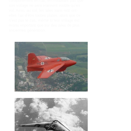
comportement en l’air, en n’oubliant pas que
son vrillage ne sera vraiment visible qu’en
vol. Ainsi, au sol, les ailes sans mât ont-
elles l’air d’être toutes plates, alors que ce
n’est pas le cas, même si leur vrillage est
moins important que sur des ailes de plus
anciennes génération.