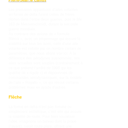
Pierre-Jean le Camus
Les premières apparitions d’ailes volantes
en forme de delta furent celles de frères
Horten dans l’entre deux guerres, puis le Me
163 de Messerschmidt, durant la seconde
guerre mondiale.
Au contraire des avions de « formule
Blériot », avec un empennage qui assure la
stabilité sur tous les axes, celle d’une aile
volante est induite par un nombre certain de
paramètres, que nous allons voir ici. A la
différence des aérodynes susnommés, nos
ailes actuelles sont souples (contrairement à
ce que prétend l’arrêté de 1998 qui les
qualifie de « rigide ») et dépourvues de
commandes aérodynamiques, sur la modèle
de l’aile « Rogallo », ce qui résout certains
problèmes mais en ajoute d’autres.
Flèche
La forme en delta n’est pas fortuite ou
simplement esthétique, c’est elle qui assure
la stabilité de route. Pour bien visualiser
l’idée, imaginons un bateau dont la proue
(l’avant), serait toute plate, offrant une