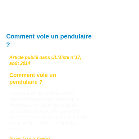
Comment vole un pendulaire
?
Article publié dans ULMiste n°17,
août 2014
Comment vole un
pendulaire ?
Nos manuels du pilote existants
passent de façon très rapide sur la
mécanique de vol de nos ailes de
pendulaires. Nous allons aborder ici
quelques éléments qui permettront d’y
voir plus clair et dans les grandes
lignes.