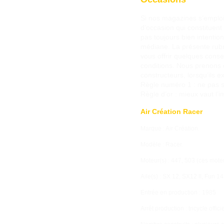
Si nos magazines s’emploie
d’occasion qui constituent 
pas toujours bien intentio
médiane. La présente rubr
vous offrir quelques conse
conditions. Nous prenons 
constructeurs, lorsqu’ils e
Règle numéro 1 : ne pas se
Règle d’or : mieux vaut l’i
Air Création Racer
Marque : Air Création.
Modèle : Racer.
Moteur(s) : 447, 503 (ces moteu
Aile(s) : SX 12, SX12 II, Fun 1
Entrée en production : 1985
Arrêt production : tricycle off