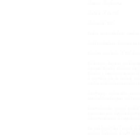
Marque : Rajhamsa.
Modèle : X’Air 582.
Moteur(s) : 582.
Entrée en production : années
Arrêt production : toujours en 
Nombre construits : 1 300 dan
Historique : dessiné par Piera
Aviasud (Mistral, Albatros etc.
Nantes, a longtemps assuré la d
A surveiller lors de l’achat : e
qualité et n’évite que peu la co
Avantages : valeur sûre, ensem
constructeur toujours actif, rés
Inconvénients : aspect “vieillot
peu assez peu durable (environ 
désormais laissé à l’appréciat
En vol : facile ! les 7 points d
moteur. En latéral, il suffit de 