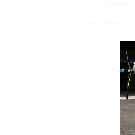
Quel prix ? Selon état général
Papiers : aucun problème, le d
Prix neuf : 22 700 €TTC
Focus réalisé en collaboratio