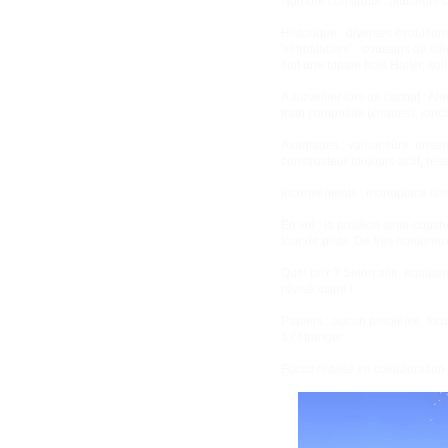
Nombre construits : plusieurs 
Historique : diverses évolution
“rétrofitables” : coussins de s
soit une bipale bois Halter, soit
A surveiller lors de l’achat : Ai
train composite (criques), jonct
Avantages : valeur sûre, ensem
constructeur toujours actif, ré
Inconvénients : monoplace diron
En vol : la position semi-couch
tour de piste. De très nombreux
Quel prix ? Selon aile, équip
révisé usine !
Papiers : aucun problème, tou
à l’étranger.
Focus réalisé en collaboration