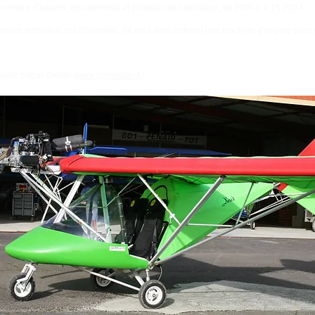
, nombre d’heures, équipements et potentiel de l’entoilage, de 8000 € à 15 000 €.
ossier technique est disponible, on peut donc acheter une machine d’origine sans 
n avec Edgar Grimm (
www.grimmulm.fr
)