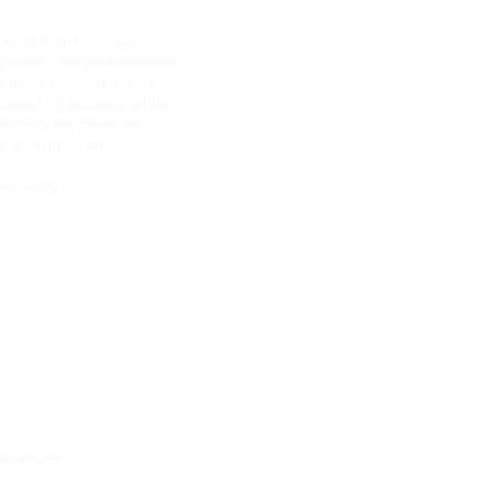
actions sur des appareils
re aider d’un professionnel
te une raisonnable voie
pareils d’occasion et de
es dans les meilleures
, y compris les
nouvelle !
es versions.