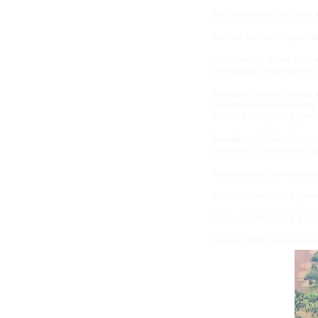
Arrêt production : de 2006 
Nombre construits : plusieu
Historique : le Phase II est 
amortisseurs Fournalès repri
A surveiller lors de l’achat
ensembles mobiles (poutre ver
broche à billes pour y jeter u
Avantages : biplace léger, 
tout-terrain, SAV toujours a
Inconvénients : demande du s
En vol : selon aile. La gam
Quel prix ? de 3000 € à 12 
Papiers : RAS, la nouvelle é