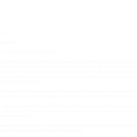
 90.
production
s le monde, environ 200 en France.
ngelo Mezzapesa (ULM Technologie), ancien chef d’atelier d’Ultralair (constructe
), le X’Air en reprend les lignes générales. Fabriqué en Inde par Joël Koechlin, qui 
istribution mondiale. Le modèle actuel est très proche du dessin original, signe qu
ntoilage, ovalisation des trous de jonctions, pare-brise (fragile), boulonnerie : le tr
rrosion, carnet d’entretien.
ble endurant, économique, plaisant, léger, facile d’entretien et de manutention, bo
eau solide, SAV structure, entoilage et autres assuré, stock important chez l’importat
”, fragilité du pare-brise (compter 100 € pour le changer), installation à bord, visibi
3000 € en neuf, il existe une option traitement anti UV) ; le potentiel de la toile, 
ion des revendeurs.
e finesse en font la machine à mettre entre toutes les mains ! la visibilité avant est é
pencher la tête pour bénéficier d’une vision verticale.