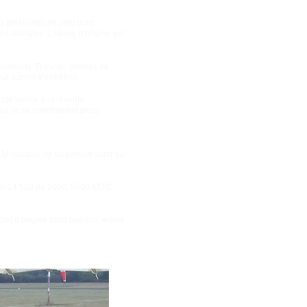
es améliorations sont donc
s latérales. L’hélice d’origine est
lisations). Tricycle : jambes de
ur, carnet d’entretien.
nne valeur à la revente,
qui ne se construisent plus).
’ULM capable de largement sortir du
Fun 14 503 de 2000, 5000 €TTC,
plet d’origine sans papiers, même