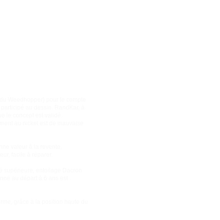
ur du Weedhopper) pour le compte
a participé au dessin. RandKar, à
e le concept est validé.
aitement au nickel est de mauvaise
nne valeur à la revente,
eur, facile à réparer.
lité supérieure, entoilage Dacron
donné au départ à 6 ans est
norme, grâce à la position haute du