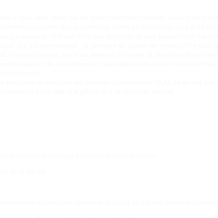
nt à nous faire rêver sur de belles machines neuves, ce sont les trans
l’immense majorité des acquisitions. Entre se débrouiller seul et se fai
nné (ça existe et ULMiste n’est pas complice de ces exceptions), il exis
ique, qui est permanente, se propose de passer en revue l’offre des ap
ils, trucs et astuces, qui vous aideront à trouver la machine de vos rêv
conseil auprès de professionnels spécialistes des machines concernées
xistent encore.
 précipiter et multiplier les sources d’information. ULMiste en est une 
mpression d’avoir raté une affaire que la certitude inverse…
rs de sont plus produits par Rotax mais le suivi est assuré).
4 ou XP 11 (photo).
iciellement retiré du catalogue, seule reste la Fun 14 qui a évolué depuis ses premièr