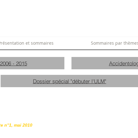
Présentation et sommaires
Sommaires par thème
 2006 - 2015
Accidentolog
Dossier spécial "débuter l'ULM"
te n°1, mai 2010