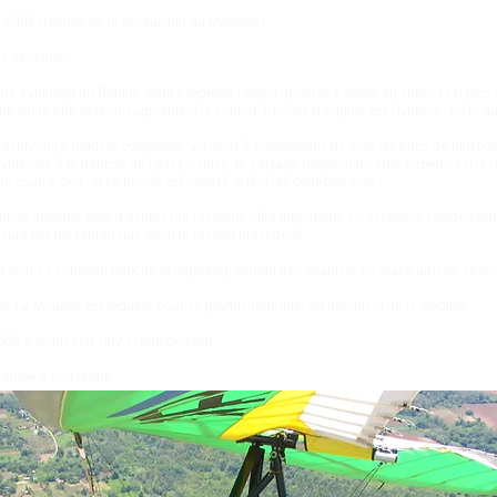
à 2009 (reprise de la production au Mexique).
rs centaines.
une évolution du Bidulm, dont il reprend l’esprit général. L’angle du chariot est plus 
s sur le bâti-moteur augmentent le confort. L’hélice d’origine est l’Ivoprop, en tri
 : réservoir (si modèle composite “en obus”), ovalisations de tous les trous de jonctio
ticale à la dépose de l’aile). Astuce, le perçage inférieur du tube torpédo est le meil
n coup d’oeil ; si ce trou-là est ovalisé, il faut les contrôler tous !
solide quoique frêle d’aspect (un roseau!), offre importante en occasion, rapidemen
ssuré par les repreneurs et/ou le réseau précédent.
oin à l’entretien (prix de la légèreté), confort très spartiate en place arrière, abs
me La Mouette est réputée pour sa grande légèreté, au détriment de la stabilité.
000 € selon état, hdv et équipement.
quipe a tout repris.