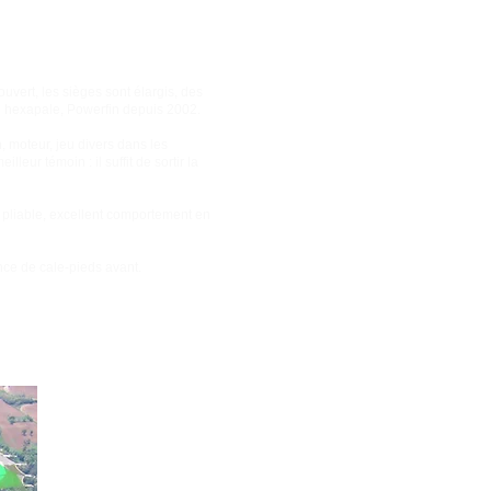
ouvert, les sièges sont élargis, des
 ou hexapale, Powerfin depuis 2002.
n, moteur, jeu divers dans les
leur témoin : il suffit de sortir la
t pliable, excellent comportement en
ence de cale-pieds avant.