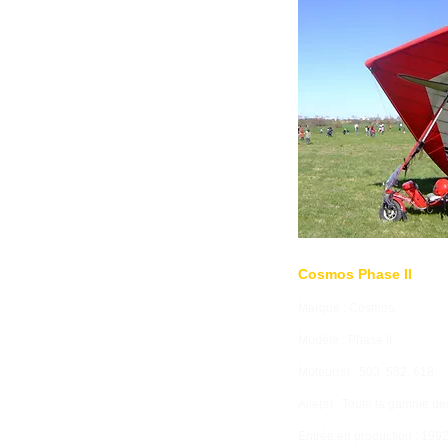
Cosmos Phase II
Marque : Cosmos.
Modèle : Phase II.
Moteur(s) : 503, 582, 618.
Aile(s) : Toute la gamme des
Entrée en production : 1992