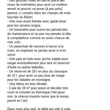
- Des grosses roues en lieu et place des
roues de trottinettes pour avoir un meilleur
amorti et pouvoir se poser (à peu près)
partout, y compris dans les champs de maïs
fauchés du Béarn.
- Une roue avant freinée avec garde boue
pour les terrains exigus.
- Un horamètre pour suivre les périodicités
de maintenance et ne pas me prendre la tête
à comptabiliser comme en avion chacun de
mes vols.
- Un parachute de secours à lancer à la
main, en espérant ne jamais avoir à m’en
servir.
- Une jupe en toile avec poche zippée pour
ranger éventuellement plus tard un réservoir
d’huile ou autres babioles.
- Un réservoir de 19 l en plus du classique
de 12 l, pour avoir un peu plus de marge
pour les balades en montagne.
- Une hélice en bois blindée.
- L’aile de 19 m² pour poser et décoller très
court et enrouler en thermique l’été (pour
moi, la vitesse importe moins que le temps
passé en l’air).
Deux mois plus tard, le bébé est prêt à voler