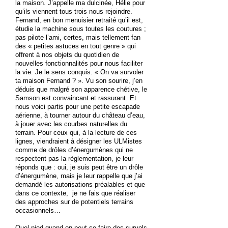
la maison. J’appelle ma dulcinée, Hélie pour
qu’ils viennent tous trois nous rejoindre.
Fernand, en bon menuisier retraité qu’il est,
étudie la machine sous toutes les coutures ;
pas pilote l’ami, certes, mais tellement fan
des « petites astuces en tout genre » qui
offrent à nos objets du quotidien de
nouvelles fonctionnalités pour nous faciliter
la vie. Je le sens conquis. « On va survoler
ta maison Fernand ? ». Vu son sourire, j’en
déduis que malgré son apparence chétive, le
Samson est convaincant et rassurant. Et
nous voici partis pour une petite escapade
aérienne, à tourner autour du château d’eau,
à jouer avec les courbes naturelles du
terrain. Pour ceux qui, à la lecture de ces
lignes, viendraient à désigner les ULMistes
comme de drôles d’énergumènes qui ne
respectent pas la règlementation, je leur
réponds que : oui, je suis peut être un drôle
d’énergumène, mais je leur rappelle que j’ai
demandé les autorisations préalables et que
dans ce contexte, je ne fais que réaliser
des approches sur de potentiels terrains
occasionnels…
Quel pied quand on peut se faire des survols