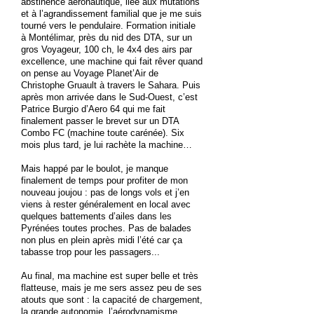
abstinence aéronautique, liée aux mutations
et à l’agrandissement familial que je me suis
tourné vers le pendulaire. Formation initiale
à Montélimar, près du nid des DTA, sur un
gros Voyageur, 100 ch, le 4x4 des airs par
excellence, une machine qui fait rêver quand
on pense au Voyage Planet’Air de
Christophe Gruault à travers le Sahara. Puis
après mon arrivée dans le Sud-Ouest, c’est
Patrice Burgio d’Aero 64 qui me fait
finalement passer le brevet sur un DTA
Combo FC (machine toute carénée). Six
mois plus tard, je lui rachète la machine…
Mais happé par le boulot, je manque
finalement de temps pour profiter de mon
nouveau joujou : pas de longs vols et j’en
viens à rester généralement en local avec
quelques battements d’ailes dans les
Pyrénées toutes proches. Pas de balades
non plus en plein après midi l’été car ça
tabasse trop pour les passagers...
Au final, ma machine est super belle et très
flatteuse, mais je me sers assez peu de ses
atouts que sont : la capacité de chargement,
la grande autonomie, l’aérodynamisme