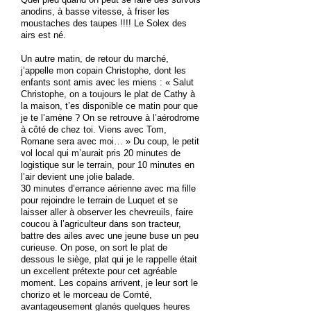
anodins, à basse vitesse, à friser les
moustaches des taupes !!!! Le Solex des
airs est né.
Un autre matin, de retour du marché,
j’appelle mon copain Christophe, dont les
enfants sont amis avec les miens : « Salut
Christophe, on a toujours le plat de Cathy à
la maison, t’es disponible ce matin pour que
je te l’amène ? On se retrouve à l’aérodrome
à côté de chez toi. Viens avec Tom,
Romane sera avec moi… » Du coup, le petit
vol local qui m’aurait pris 20 minutes de
logistique sur le terrain, pour 10 minutes en
l’air devient une jolie balade.
30 minutes d’errance aérienne avec ma fille
pour rejoindre le terrain de Luquet et se
laisser aller à observer les chevreuils, faire
coucou à l’agriculteur dans son tracteur,
battre des ailes avec une jeune buse un peu
curieuse. On pose, on sort le plat de
dessous le siège, plat qui je le rappelle était
un excellent prétexte pour cet agréable
moment. Les copains arrivent, je leur sort le
chorizo et le morceau de Comté,
avantageusement glanés quelques heures