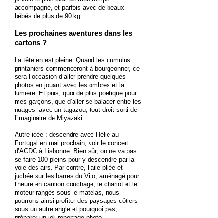
accompagné, et parfois avec de beaux
bébés de plus de 90 kg...
Les prochaines aventures dans les
cartons ?
La tête en est pleine. Quand les cumulus
printaniers commenceront à bourgeonner, ce
sera l’occasion d’aller prendre quelques
photos en jouant avec les ombres et la
lumière. Et puis, quoi de plus poétique pour
mes garçons, que d’aller se balader entre les
nuages, avec un tagazou, tout droit sorti de
l’imaginaire de Miyazaki…
Autre idée : descendre avec Hélie au
Portugal en mai prochain, voir le concert
d’ACDC à Lisbonne. Bien sûr, on ne va pas
se faire 100 pleins pour y descendre par la
voie des airs. Par contre, l’aile pliée et
juchée sur les barres du Vito, aménagé pour
l’heure en camion couchage, le chariot et le
moteur rangés sous le matelas, nous
pourrons ainsi profiter des paysages côtiers
sous un autre angle et pourquoi pas,
préparer un joli reportage photo.