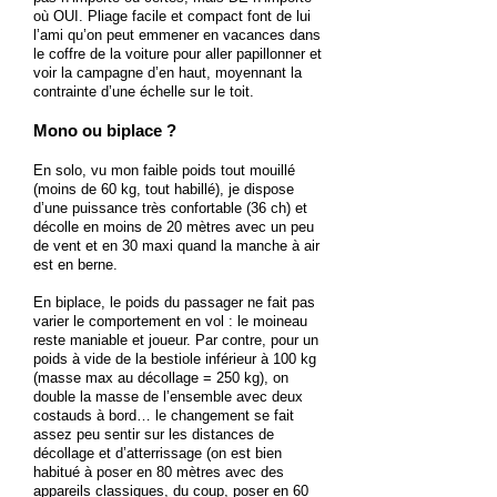
où OUI. Pliage facile et compact font de lui
l’ami qu’on peut emmener en vacances dans
le coffre de la voiture pour aller papillonner et
voir la campagne d’en haut, moyennant la
contrainte d’une échelle sur le toit.
Mono ou biplace ?
En solo, vu mon faible poids tout mouillé
(moins de 60 kg, tout habillé), je dispose
d’une puissance très confortable (36 ch) et
décolle en moins de 20 mètres avec un peu
de vent et en 30 maxi quand la manche à air
est en berne.
En biplace, le poids du passager ne fait pas
varier le comportement en vol : le moineau
reste maniable et joueur. Par contre, pour un
poids à vide de la bestiole inférieur à 100 kg
(masse max au décollage = 250 kg), on
double la masse de l’ensemble avec deux
costauds à bord… le changement se fait
assez peu sentir sur les distances de
décollage et d’atterrissage (on est bien
habitué à poser en 80 mètres avec des
appareils classiques, du coup, poser en 60