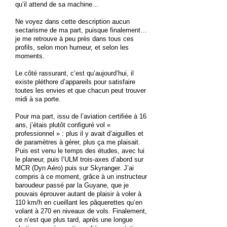
qu’il attend de sa machine...
Ne voyez dans cette description aucun
sectarisme de ma part, puisque finalement…
je me retrouve à peu près dans tous ces
profils, selon mon humeur, et selon les
moments.
Le côté rassurant, c’est qu’aujourd’hui, il
existe pléthore d’appareils pour satisfaire
toutes les envies et que chacun peut trouver
midi à sa porte.
Pour ma part, issu de l’aviation certifiée à 16
ans, j’étais plutôt configuré vol «
professionnel » : plus il y avait d’aiguilles et
de paramètres à gérer, plus ça me plaisait.
Puis est venu le temps des études, avec lui
le planeur, puis l’ULM trois-axes d’abord sur
MCR (Dyn Aéro) puis sur Skyranger. J’ai
compris à ce moment, grâce à un instructeur
baroudeur passé par la Guyane, que je
pouvais éprouver autant de plaisir à voler à
110 km/h en cueillant les pâquerettes qu’en
volant à 270 en niveaux de vols. Finalement,
ce n’est que plus tard, après une longue