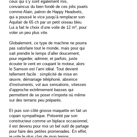
ceux qui s’y sont également mis,
convaincus du bien fondé de ces jolis jouets
comme Alain, patron de Happy Headsets,
qui a poussé le vice jusqu’à remplacer son
Aquilair de 65 ch par un petit oiseau bleu.
Lui a fait le choix d’une voile de 12 m², pour
voler un peu plus vite.
Globalement, ce type de machine ne pourra
pas satisfaire tout le monde, mais pour qui
sait prendre le temps d’aller doucement,
pour regarder, admirer, et parfois, juste
écouter le vent en coupant le moteur, alors
le Samson est l’ami idéal. Tout devient
tellement facile : simplicité de mise en
œuvre, démarrage téléphoné, absence
d’instruments, vol aux sensations, vitesses
d’approche extrêmement basses qui
permettent de se poser n’importe où même
sur des terrains peu préparés.
Et puis son côté grosse maquette en fait un
copain sympathique. Présenté par son
constructeur comme un biplace occasionnel,
il est devenu pour moi un bel outil de partage
pour faire des petites promenades. En effet,
je vole le plus clair de mon temps