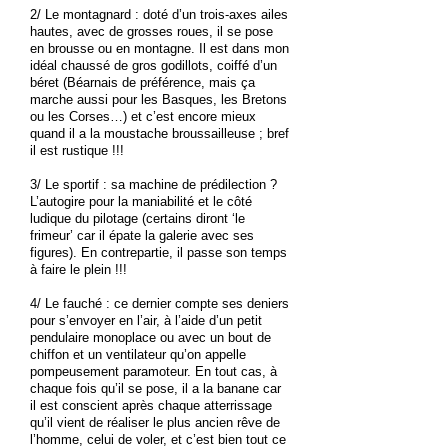
2/ Le montagnard : doté d’un trois-axes ailes
hautes, avec de grosses roues, il se pose
en brousse ou en montagne. Il est dans mon
idéal chaussé de gros godillots, coiffé d’un
béret (Béarnais de préférence, mais ça
marche aussi pour les Basques, les Bretons
ou les Corses…) et c’est encore mieux
quand il a la moustache broussailleuse ; bref
il est rustique !!!
3/ Le sportif : sa machine de prédilection ?
L’autogire pour la maniabilité et le côté
ludique du pilotage (certains diront ‘le
frimeur’ car il épate la galerie avec ses
figures). En contrepartie, il passe son temps
à faire le plein !!!
4/ Le fauché : ce dernier compte ses deniers
pour s’envoyer en l’air, à l’aide d’un petit
pendulaire monoplace ou avec un bout de
chiffon et un ventilateur qu’on appelle
pompeusement paramoteur. En tout cas, à
chaque fois qu’il se pose, il a la banane car
il est conscient après chaque atterrissage
qu’il vient de réaliser le plus ancien rêve de
l’homme, celui de voler, et c’est bien tout ce