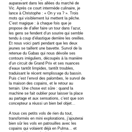
auparavant dans les allées du marché de
Vic. Après ce court intermède culinaire, je
lance à Christophe : « On y va ? ». Trois
mots qui visiblement lui mettent la pêche.
C’est magique : à chaque fois que je
propose de d’aller faire un tour dans l’azur,
les gens se fendent d’un sourire qui semble
tendu à coup d’élastique derrière les oreilles.
Et nous voici parti pendant que les deux
jeunes se taillent une bavette. Survol de la
retenue du Gabas qui nous dévoile ses
contours irréguliers, découpés à la manière
d’un circuit de Grand Prix et ses nuances
d’eaux tantôt limpides, tantôt troubles,
traduisant le récent remplissage du bassin.
Puis c’est l’envol des palombes, le survol de
la maison des copains, et le retour au
terrain. Une chose est sûre : quand la
machine se fait oublier pour laisser la place
au partage et aux sensations, c’est que son
concepteur a réussi un bien bel objet…
A tous ces petits vols de rien du tout,
transformés en mini explorations, j’ajouterai
bien sûr les vols en patrouilles avec les
copains qui volaient déjà en Pulma… et