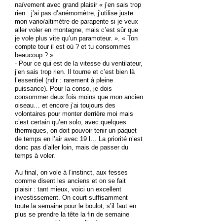
naïvement avec grand plaisir « j’en sais trop
rien : j’ai pas d’anémomètre, j’utilise juste
mon vario/altimètre de parapente si je veux
aller voler en montagne, mais c’est sûr que
je vole plus vite qu’un paramoteur. ». « Ton
compte tour il est où ? et tu consommes
beaucoup ? »
- Pour ce qui est de la vitesse du ventilateur,
j’en sais trop rien. Il tourne et c’est bien là
l’essentiel (ndlr : rarement à pleine
puissance). Pour la conso, je dois
consommer deux fois moins que mon ancien
oiseau… et encore j’ai toujours des
volontaires pour monter derrière moi mais
c’est certain qu’en solo, avec quelques
thermiques, on doit pouvoir tenir un paquet
de temps en l’air avec 19 l… La priorité n’est
donc pas d’aller loin, mais de passer du
temps à voler.
Au final, on vole à l’instinct, aux fesses
comme disent les anciens et on se fait
plaisir : tant mieux, voici un excellent
investissement. On court suffisamment
toute la semaine pour le boulot, s’il faut en
plus se prendre la tête la fin de semaine