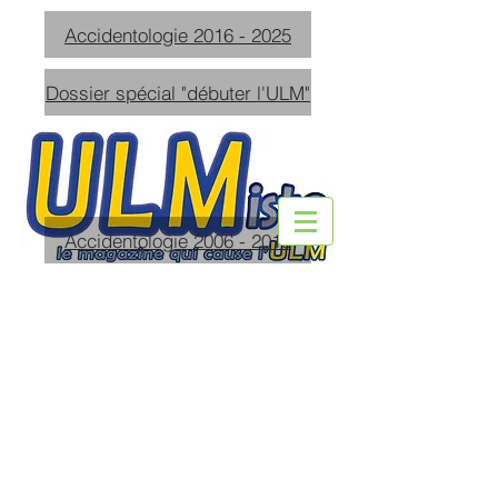
Accidentologie 2016 - 2025
Dossier spécial "débuter l'ULM"
Accidentologie 2006 - 2015