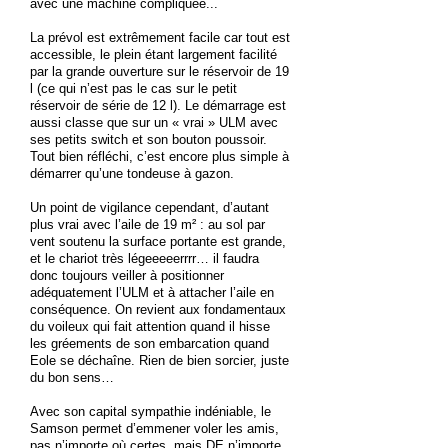
avec une machine compliquée...
La prévol est extrêmement facile car tout est
accessible, le plein étant largement facilité
par la grande ouverture sur le réservoir de 19
l (ce qui n’est pas le cas sur le petit
réservoir de série de 12 l). Le démarrage est
aussi classe que sur un « vrai » ULM avec
ses petits switch et son bouton poussoir.
Tout bien réfléchi, c’est encore plus simple à
démarrer qu’une tondeuse à gazon.
Un point de vigilance cependant, d’autant
plus vrai avec l’aile de 19 m² : au sol par
vent soutenu la surface portante est grande,
et le chariot très légeeeeerrrr… il faudra
donc toujours veiller à positionner
adéquatement l’ULM et à attacher l’aile en
conséquence. On revient aux fondamentaux
du voileux qui fait attention quand il hisse
les gréements de son embarcation quand
Eole se déchaîne. Rien de bien sorcier, juste
du bon sens…
Avec son capital sympathie indéniable, le
Samson permet d’emmener voler les amis,
pas n’importe où certes, mais DE n’importe