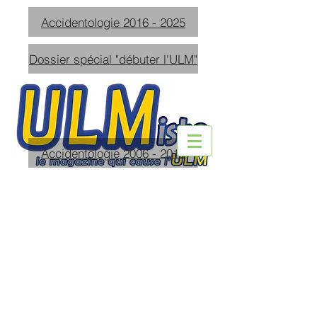
Accidentologie 2016 - 2025
Dossier spécial "débuter l'ULM"
Accidentologie 2006 - 2015