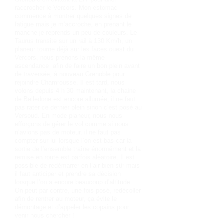
raccrocher le Vercors. Mon estomac
commence à montrer quelques signes de
fatigue mais je m’accroche, en prenant le
manche je reprends un peu de couleurs. Le
Taurus transite sur un rail à 130 Km/h, un
planeur tourne déjà sur les faces ouest du
Vercors, nous prenons la même
ascendance afin de faire un bon plein avant
de traversée, à nouveau Grenoble pour
rejoindre Chamrousse. Il est tard, nous
volons depuis 4 h 30 maintenant, la chaine
de Belledone est encore allumée, il ne faut
pas rater ce dernier plein sinon c’est posé au
Versoud. En mode planeur, nous nous
efforçons de gérer le vol comme si nous
n’avions pas de moteur, il ne faut pas
compter sur lui lorsque l’on est bas car la
sortie de l’ensemble traîne énormément et la
remise en route est parfois aléatoire. Il est
possible de redémarrer en l’air bien sûr mais
il faut anticiper et prendre sa décision
lorsque l’on a encore beaucoup d’altitude.
On peut par contre, une fois posé, redécoller
afin de rentrer au moteur, ça évite le
démontage et d’appeler les copains pour
venir nous chercher !