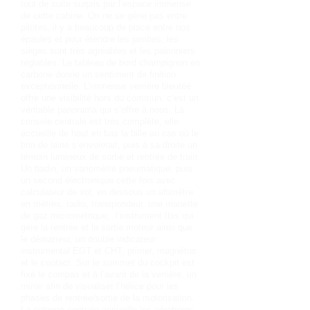
tout de suite surpris par l’espace immense
de cette cabine. On ne se gène pas entre
pilotes, il y a beaucoup de place entre nos
épaules et pour étendre les jambes, les
sièges sont très agréables et les palonniers
réglables. Le tableau de bord champignon en
carbone donne un sentiment de finition
exceptionnelle. L’immense verrière bleutée
offre une visibilité hors du commun, c’est un
véritable panorama qui s’offre à nous. La
console centrale est très complète, elle
accueille de haut en bas la bille au cas où le
brin de laine s’envolerait, puis à sa droite un
témoin lumineux de sortie et rentrée de train.
Un badin, un variomètre pneumatique, puis
un second électronique cette fois avec
calculateur de vol, en dessous un altimètre
en mètres, radio, transpondeur, une manette
de gaz micrométrique, l’instrument Ibis qui
gère la rentrée et la sortie moteur ainsi que
le démarreur, un double indicateur
instrumental EGT et CHT, primer, magnétos
et le contact. Sur le sommet du cockpit est
fixé le compas et à l’avant de la verrière, un
miroir afin de visualiser l’hélice pour les
phases de rentrée/sortie de la motorisation.
La colonne centrale accueille les aérofreins