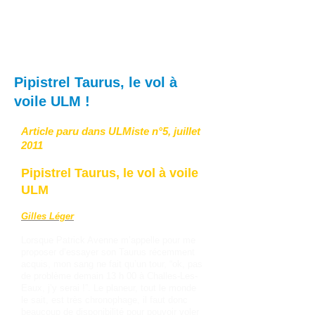
Pipistrel Taurus, le vol à
voile ULM !
Article paru dans ULMiste n°5, juillet
2011
Pipistrel Taurus, le vol à voile
ULM
Gilles Léger
Lorsque Patrick Avenne m’appelle pour me
proposer d’essayer son Taurus récemment
acquis, mon sang ne fait qu’un tour, “ok, pas
de problème demain 13 h 00 à Challes-Les-
Eaux, j’y serai !”. Le planeur, tout le monde
le sait, est très chronophage, il faut donc
beaucoup de disponibilité pour pouvoir voler