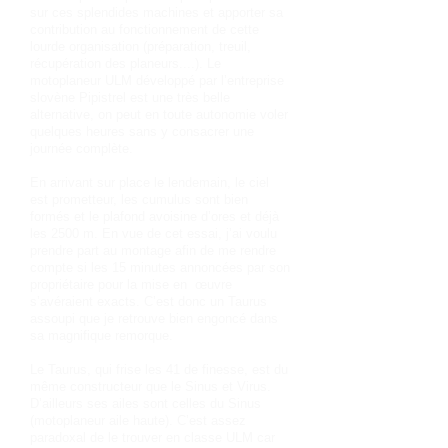
sur ces splendides machines et apporter sa
contribution au fonctionnement de cette
lourde organisation (préparation, treuil,
récupération des planeurs....). Le
motoplaneur ULM développé par l’entreprise
slovène Pipistrel est une très belle
alternative, on peut en toute autonomie voler
quelques heures sans y consacrer une
journée complète.
En arrivant sur place le lendemain, le ciel
est prometteur, les cumulus sont bien
formés et le plafond avoisine d’ores et déjà
les 2500 m. En vue de cet essai, j’ai voulu
prendre part au montage afin de me rendre
compte si les 15 minutes annoncées par son
propriétaire pour la mise en œuvre
s’avéraient exacts. C’est donc un Taurus
assoupi que je retrouve bien engoncé dans
sa magnifique remorque.
Le Taurus, qui frise les 41 de finesse, est du
même constructeur que le Sinus et Virus.
D’ailleurs ses ailes sont celles du Sinus
(motoplaneur aile haute). C’est assez
paradoxal de le trouver en classe ULM car