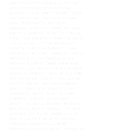
palier d’accélération jusqu’à 110 km/h et
nous adoptons une pente de montée
d’environ 2 m/s et rentrons le train. Challes-
Les-Eaux est très urbanisé, notamment
autour de l’aérodrome. Habitué au
pendulaire, je trouve la montée laborieuse
mais nous montons... Après 5 minutes de
moteur, nous longeons la pente magique de
Challes, le vario confirme l’impression
ressentie, ça monte ! Réduction moteur,
vitesse 90 km/h, arrêt moteur, petit coup de
démarreur pour aider l’hélice à se caler
verticalement, le vent relatif fera le reste,
c’est bon… Tout est dans l’axe, une légère
pression sur le bouton “down” et nous voilà
en mode planeur ! Quel silence... nous en
profitons pour jeter nos casques derrière
nous, pendant que le vario chantonne
joyeusement. Le Taurus se manie très
simplement avec peu d’amplitude au
manche, les commandes sont très légères
et agréables, nous enroulons un bon 3m/s
jusqu’au nuage. Vu les conditions du jour
nous partons sans hésiter vers Annecy,
vitesse de croisière 120/130 Km/h, la
finesse est incroyable, tout semble à portée