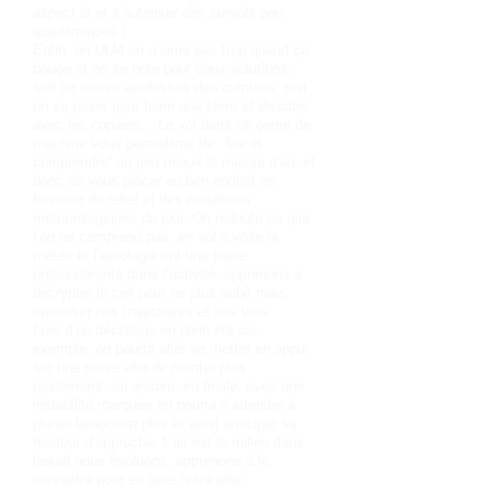
aspect là et s’autoriser des survols peu
académiques !
Enfin, en ULM on n’aime pas trop quand ça
bouge et on se opte pour deux solutions :
soit on monte au-dessus des cumulus, soit
on va poser pour boire une bière et discuter
avec les copains... Le vol dans ce genre de
machine vous permettrait de “lire et
comprendre” un peu mieux la masse d’air, et
donc de vous placer au bon endroit en
fonction du relief et des conditions
météorologiques du jour. On redoute ce que
l’on ne comprend pas, en vol à voile la
météo et l’aérologie ont une place
prépondérante dans l’activité, apprenons à
décrypter le ciel pour ne plus subir mais
optimiser nos trajectoires et nos vols.
Lors d’un décollage en plein été par
exemple, on pourra aller se mettre en appui
sur une pente afin de monter plus
rapidement, ou encore, en finale, avec une
instabilité marquée on pourra s’attendre à
planer beaucoup plus et ainsi anticiper sa
hauteur d’approche. L’air est le milieu dans
lequel nous évoluons, apprenons à le
connaître pour en faire notre allié.