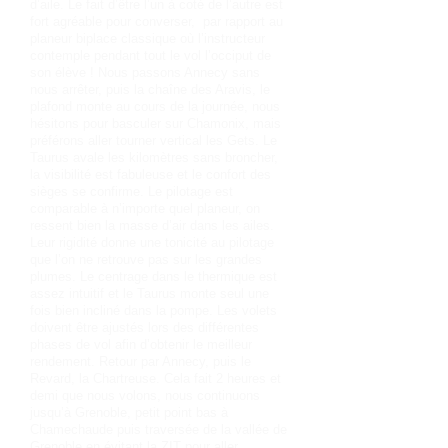
d’aile. Le fait d’être l’un à coté de l’autre est
fort agréable pour converser, par rapport au
planeur biplace classique où l’instructeur
contemple pendant tout le vol l’occiput de
son élève ! Nous passons Annecy sans
nous arrêter, puis la chaîne des Aravis, le
plafond monte au cours de la journée, nous
hésitons pour basculer sur Chamonix, mais
préférons aller tourner vertical les Gets. Le
Taurus avale les kilomètres sans broncher,
la visibilité est fabuleuse et le confort des
sièges se confirme. Le pilotage est
comparable à n’importe quel planeur, on
ressent bien la masse d’air dans les ailes.
Leur rigidité donne une tonicité au pilotage
que l’on ne retrouve pas sur les grandes
plumes. Le centrage dans le thermique est
assez intuitif et le Taurus monte seul une
fois bien incliné dans la pompe. Les volets
doivent être ajustés lors des différentes
phases de vol afin d’obtenir le meilleur
rendement. Retour par Annecy, puis le
Revard, la Chartreuse. Cela fait 2 heures et
demi que nous volons, nous continuons
jusqu’à Grenoble, petit point bas à
Chamechaude puis traversée de la vallée de
Grenoble en évitant la ZIT pour aller