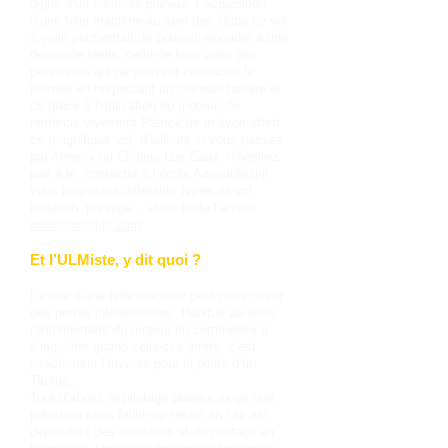
digne d’un véritable planeur. L’acquisition
d’une telle machine au sein des clubs de vol
à voile permettrait de pouvoir répondre à une
demande réelle, celle de faire voler des
personnes qui ne peuvent consacrer la
journée en respectant un créneau horaire et
ce grâce à l’utilisation du moteur. Je
remercie vivement Patrick de m’avoir offert
ce magnifique vol, d’ailleurs si vous passez
par Annecy ou Challes-Les-Eaux, n’hésitez
pas à le contacter à l’école Aeroslide qui
vous proposera différents types de vol :
initiation, prestige... et ce toute l’année.
www.aeroslide.com
Et l’ULMiste, y dit quoi ?
L’essai d’une telle machine peut nous ouvrir
des portes intéressantes. Habitué au doux
ronronnement du moteur on commence à
s’inquiéter quand celui-ci s’arrête, c’est
exactement l’inverse pour le pilote d’un
Taurus...
Tout d’abord, le pilotage planeur exige une
précision sans faille car rester en l’air est
dépendant des décisions et du pilotage en