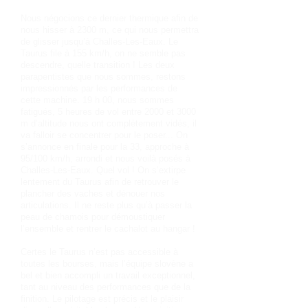
Nous négocions ce dernier thermique afin de
nous hisser à 2300 m, ce qui nous permettra
de glisser jusqu’à Challes-Les-Eaux. Le
Taurus file à 155 km/h, on ne semble pas
descendre, quelle transition ! Les deux
parapentistes que nous sommes, restons
impressionnés par les performances de
cette machine. 19 h 00, nous sommes
fatigués, 5 heures de vol entre 2000 et 3000
m d’altitude nous ont complètement vidés, il
va falloir se concentrer pour le poser... On
s’annonce en finale pour la 33, approche à
95/100 km/h, arrondi et nous voilà posés à
Challes-Les-Eaux. Quel vol ! On s’extirpe
lentement du Taurus afin de retrouver le
plancher des vaches et dénouer nos
articulations. Il ne reste plus qu’à passer la
peau de chamois pour démoustiquer
l’ensemble et rentrer le cachalot au hangar !
Certes le Taurus n’est pas accessible à
toutes les bourses, mais l’équipe slovène a
bel et bien accompli un travail exceptionnel,
tant au niveau des performances que de la
finition. Le pilotage est précis et le plaisir