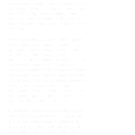
possède un parachute pyrotechnique global,
sa masse à vide annoncée avec parachute
est de 294,5 kg, pas de problème donc pour
accueillir deux occupants de 80 kg et 20
litres d’essence tout en respectant la limite à
472,5 kg.
Prévol générale puis prévol moteur, qui ne
s’avère pas très pratique car celui-ci est
protégé par un immense cache en carbone
de très belle facture mais qui rend
impossible une vérification plus poussée, je
trouve cela dommage ! On avale notre
sandwich rapidement, je soulage ma vessie
car je sens mon partenaire particulièrement
motivé aujourd’hui, ce qui laisse présager un
vol long et ambitieux, effectivement j’ai
confirmation des ses intentions, j’en profite
pour vérifier que nous possédons quelques
sacs Air France, ça peut servir !
L’installation à bord est assez simple, il faut
néanmoins faire attention où l’on pose ses
mains pour prendre appui et enjamber le
manche relativement haut. Les sièges en
cuir orange sont du plus bel effet et l’on est