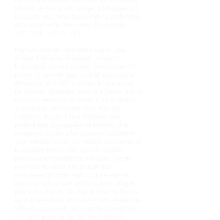
servant de freins au roulage, (classique sur
les planeurs), ainsi que le trim de profondeur
et la commande des volets (5 positions :
+17 °, +9°, +5°, 0, - 5°).
Harnais attaché, palonniers réglés, pas
d’objet libre dans la cabine : moteur !
L’opération est très simple, contact sur On,
primer, un peu de gaz, un bref appui sur le
démarreur et le 503 s’ébroue bruyamment.
De bonnes vibrations secouent l’ensemble et
nous commençons à rouler. Il n’y a aucune
suspension, on ressent donc bien les
inégalités du sol, il faut d’ailleurs être
prudent lors du passage de bosses plus
marquées car les ailes peuvent facilement
venir toucher le sol. Le roulage est simple et
la visibilité très bonne. Le train double
procure une conduite au sol aisée, ce qui
n’est pas le cas sur la plupart des
motoplaneurs mono train où l’aile est en
appui au sol sur une petite roulette. Aligné,
prêt à décoller en 33. Gaz à fond, le Taurus
se met lentement en mouvement, le bruit du
503 est assez fort, les vibrations modérées
sur cette piste en dur, 80 km/h rotation,