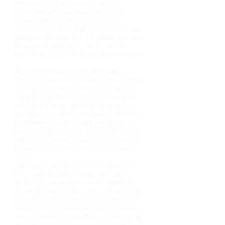
en réalité c’est un planeur. Certes, il
correspond aux critères exigés par la
règlementation ULM mais il faut une
expérience en vol à voile conséquente pour
piloter ce bel appareil et l’exploiter au mieux
dans les ascendances. On est loin des
performances d’un multiaxe tubes et toiles !
Tout d’abord nous sortons le fuselage,
l’opération est facile car le train est composé
de deux roues de 360 mm de diamètre. Il
suffit alors de le laisser glisser hors de la
remorque. Puis on glisse les deux ailes
montées sur roulette à l’extérieur afin de les
positionner de part et d’autre du fuselage.
L’une des ailes contient le réservoir de 30 L,
il faut donc faire attention à ne pas arracher
le petit tube de mise à l’air libre lors de la
sortie.
A deux la manœuvre est facile, je prends
l’extrémité de l’aile pendant que Patrick
guide à l’intérieur du fuselage l’alignement
des deux orifices pour y insérer la clé d’aile.
Ensuite, il faut rentrer le corps derrière les
sièges pour aller verrouiller les clés d’ailes
avec un axe et écrou nylstop, connecter les