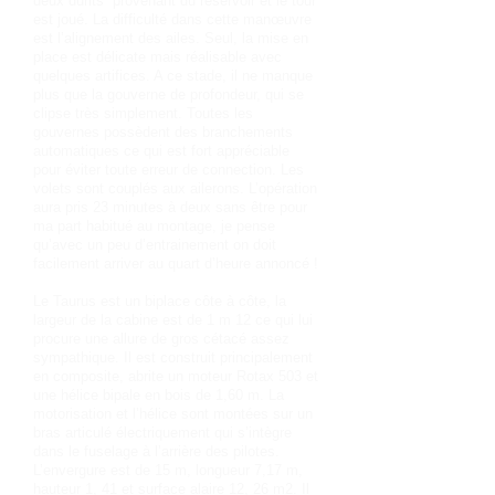
deux durits provenant du réservoir et le tour
est joué. La difficulté dans cette manœuvre
est l’alignement des ailes. Seul, la mise en
place est délicate mais réalisable avec
quelques artifices. A ce stade, il ne manque
plus que la gouverne de profondeur, qui se
clipse très simplement. Toutes les
gouvernes possèdent des branchements
automatiques ce qui est fort appréciable
pour éviter toute erreur de connection. Les
volets sont couplés aux ailerons. L’opération
aura pris 23 minutes à deux sans être pour
ma part habitué au montage, je pense
qu’avec un peu d’entrainement on doit
facilement arriver au quart d’heure annoncé !
Le Taurus est un biplace côte à côte, la
largeur de la cabine est de 1 m 12 ce qui lui
procure une allure de gros cétacé assez
sympathique. Il est construit principalement
en composite, abrite un moteur Rotax 503 et
une hélice bipale en bois de 1,60 m. La
motorisation et l’hélice sont montées sur un
bras articulé électriquement qui s’intègre
dans le fuselage à l’arrière des pilotes.
L’envergure est de 15 m, longueur 7,17 m,
hauteur 1, 41 et surface alaire 12, 26 m2. Il