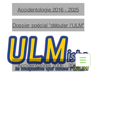
Accidentologie 2016 - 2025
Dossier spécial "débuter l'ULM"
Accidentologie 2006 - 2015