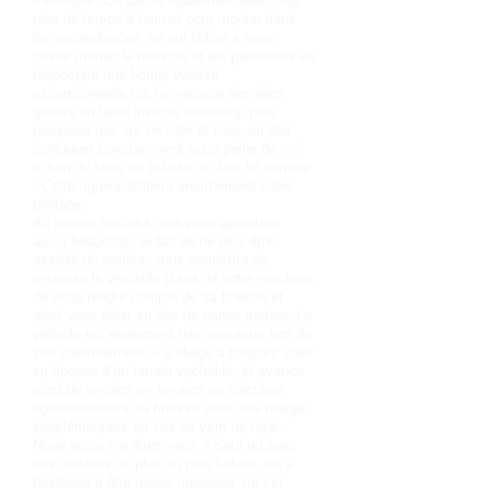
thermique. On passe également beaucoup
plus de temps à tourner pour monter dans
les ascendances, ce qui oblige à sans
cesse manier le manche et les palonniers en
respectant une bonne vitesse
ascensionnelle car l’envergure des ailes
génère un lacet inverse beaucoup plus
prononcé que sur un tube et toile, on doit
conjuguer constamment sous peine de voir
le brin de laine se balader où bon lui semble
! Cette rigueur affinera énormément votre
pilotage.
Au niveau sécurité cela vous apportera
aussi beaucoup, le fait de ne plus être
assisté du moteur, vous permettra de
ressentir le véritable plané de votre machine,
de vous rendre compte de sa finesse et
ainsi vous aider en cas de panne moteur. Le
vélivole est également très rigoureux lors de
son cheminement, il s’oblige à toujours voler
en finesse d’un terrain vachable, et avance
ainsi de terrains en terrains en calculant
rigoureusement sa finesse avec une marge
supplémentaire en cas de vent de face.
Nous aussi me direz-vous ? Sauf qu’avec
nos moteurs de plus en plus fiables, on a
tendance à être moins rigoureux sur cet