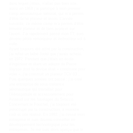
dans lequel j’étais, n’allait pas bien vite,
aussi en 1969 j’ai participé à mon premier
camp aéronautique national, qui m’a permis
d’être lâché planeur et avion. L’année
suivante, ce même camp m’a permis d’être
breveté planeur et de bien avancer sur
l’avion. J’ai rapidement passé mon TT, suis
devenu pilote remorqueur et instructeur vol à
voile.
Ayant toujours été attiré par la construction,
j’ai refait un bébé Jodel que j’avais acheté,
en 1972. Pendant que j’étais en école
d’ingénieur et étant un adepte de Pierre
Vaysse dont la devise était « construire pour
voler », j’ai construit un planeur TCV 03…
Puis quelques années ont passé ; j’ai créé
une entreprise de sous-traitance
aéronautique qui travaillait pour
l’Aérospatiale et accessoirement pour
Aviasud sur les fuselages du Sirocco.
Concernant le Pouchel, j’ai toujours été
préoccupé par la construction, à moindre
coût et vite réalisé. En 1992, j’ai cessé mon
entreprise et suis devenu conseiller en
développement technologique pour les
entreprises. Je me suis alors aperçu que le