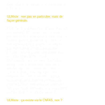
Daniel Dalby : en ce qui concerne la classe
6 ? (rires)
ULMiste : non pas en particulier, mais de
façon générale.
ULMiste : Les dirigeants se dévouent pour le
mouvement ULM. Je ne vais pas m’en
plaindre, le Scoutchel qu’on vient de réaliser
a été en partie subventionné par la fédé.
Celle-ci nous a dit que la Demoichelle n’est
pas mal, mais qu’il faut une machine
tricycle. On nous a donc donné deux mille
euros pour faire le Scoutchel.
Mais pour élargir, je pense qu’il est plus
qu’urgent de faire une super fédération
aéronautique qui regrouperait toutes les
activités, pour par exemple prendre la
défense des aérodromes. Un maire qui
constate qu’un club de quinze membres
occupe 125 hectares a vite fait son calcul.
Alors que si on lui répond qu’il y a cent mille
pratiquants derrière, ça change tout.
ULMiste : ça existe via le CNFAS, non ?