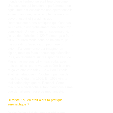
monde de l’entreprise était trop cloisonné.
Une solution qui fonctionne parfaitement en
agriculture est considérée non opérationnelle
en aéronautique, par exemple. Je me suis
ouvert l’esprit et j’ai admis que
l’aéronautique a des pratiques qui n’ont pas
lieu d’être, c’est globalement beaucoup trop
compliqué. Un jour, dans un supermarché,
j’ai vu des échelles à 129 F pièce, ça a fait «
tilt ». Tel Archimède dans sa baignoire, je
me suis dit qu’avec ça on peut faire un
avion. J’ai commencé par imaginer un
biplan, mais ça faisait beaucoup d’échelles.
Puis, en retombant sur “Le sport de l’air” de
Mignet, je me suis dit « mais voilà, avec
trois échelles, ça ne va pas coûter bien cher
et ça va être vite fait ». Le « Pou Echelle »
était né, rebaptisé « Pouchel » par l’un de
mes fils. C’était fin 1996. En 1998 vint la
réalisation physique du Pouchel. Cette
machine a déclenché autant d’enthousiasme
que de railleries, voire de méchanceté.
ULMiste : où en était alors ta pratique
aéronautique ?
Daniel Dalby : j’ai doucement réduit ma