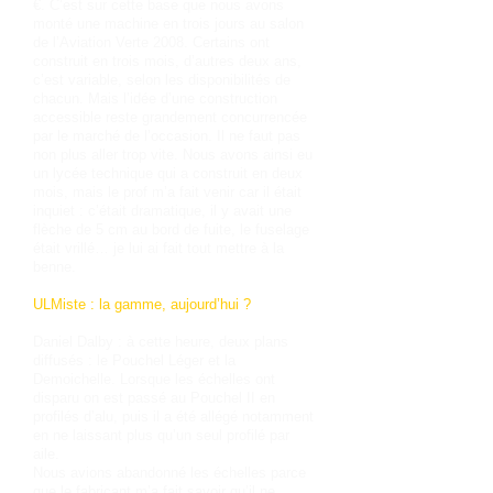
€. C’est sur cette base que nous avons
monté une machine en trois jours au salon
de l’Aviation Verte 2008. Certains ont
construit en trois mois, d’autres deux ans,
c’est variable, selon les disponibilités de
chacun. Mais l’idée d’une construction
accessible reste grandement concurrencée
par le marché de l’occasion. Il ne faut pas
non plus aller trop vite. Nous avons ainsi eu
un lycée technique qui a construit en deux
mois, mais le prof m’a fait venir car il était
inquiet : c’était dramatique, il y avait une
flèche de 5 cm au bord de fuite, le fuselage
était vrillé… je lui ai fait tout mettre à la
benne.
ULMiste : la gamme, aujourd’hui ?
Daniel Dalby : à cette heure, deux plans
diffusés : le Pouchel Léger et la
Demoichelle. Lorsque les échelles ont
disparu on est passé au Pouchel II en
profilés d’alu, puis il a été allégé notamment
en ne laissant plus qu’un seul profilé par
aile.
Nous avions abandonné les échelles parce
que le fabricant m’a fait savoir qu’il ne