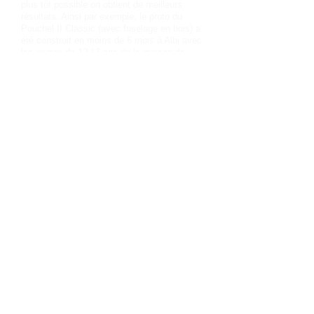
plus tôt possible on obtient de meilleurs
résultats. Ainsi par exemple, le proto du
Pouchel II Classic (avec fuselage en bois) a
été construit en moins de 6 mois à Albi avec
les jeunes de 12-13 ans de la maison de
quartier de Cantepau (34 nationalités). Même
s’ils ne finiront pas tous pilotes, il en restera
quelque chose.