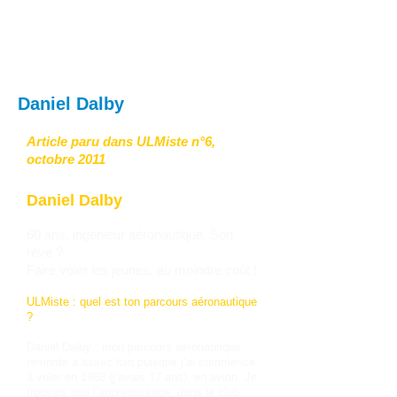
Daniel Dalby
Article paru dans ULMiste n°6,
octobre 2011
Daniel Dalby
60 ans, ingénieur aéronautique. Son
rêve ?
Faire voler les jeunes, au moindre coût !
ULMiste : quel est ton parcours aéronautique
?
Daniel Dalby : mon parcours aéronautique
remonte à assez loin puisque j’ai commencé
à voler en 1968 (j’avais 17 ans), en avion. Je
trouvais que l’apprentissage, dans le club