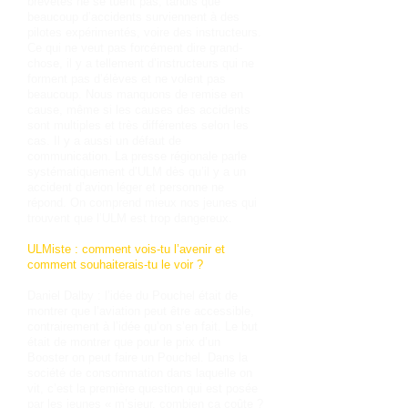
brevetés ne se tuent pas, tandis que
beaucoup d’accidents surviennent à des
pilotes expérimentés, voire des instructeurs.
Ce qui ne veut pas forcément dire grand-
chose, il y a tellement d’instructeurs qui ne
forment pas d’élèves et ne volent pas
beaucoup. Nous manquons de remise en
cause, même si les causes des accidents
sont multiples et très différentes selon les
cas. Il y a aussi un défaut de
communication. La presse régionale parle
systématiquement d’ULM dès qu’il y a un
accident d’avion léger et personne ne
répond. On comprend mieux nos jeunes qui
trouvent que l’ULM est trop dangereux.
ULMiste : comment vois-tu l’avenir et
comment souhaiterais-tu le voir ?
Daniel Dalby : l’idée du Pouchel était de
montrer que l’aviation peut être accessible,
contrairement à l’idée qu’on s’en fait. Le but
était de montrer que pour le prix d’un
Booster on peut faire un Pouchel. Dans la
société de consommation dans laquelle on
vit, c’est la première question qui est posée
par les jeunes « m’sieur, combien ça coûte ?