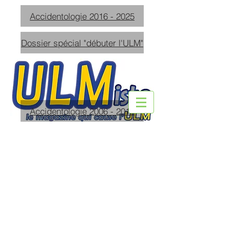
Accidentologie 2016 - 2025
Dossier spécial "débuter l'ULM"
Accidentologie 2006 - 2015