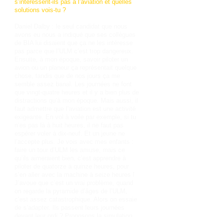
s’intéressent-ils pas à l’aviation et quelles
solutions vois-tu ?
Daniel Dalby : le seul candidat que nous
avons eu nous a indiqué que ses collègues
de BIA lui disaient que ça ne les intéresse
pas parce que l’ULM c’est trop dangereux.
Ensuite, à mon époque, savoir piloter un
avion ou un planeur ça représentait quelque
chose, tandis que de nos jours ça me
semble assez banal. Les journées ne font
que vingt-quatre heures et il y a bien plus de
distractions qu’à mon époque. Mais aussi, il
faut admettre que l’aviation est une activité
exigeante. En vol à voile par exemple, si tu
n’es pas là à huit heures, il ne faut pas
espérer voler à dix-neuf. Et un jeune ne
l’accepte plus. Je vois avec mes enfants :
faire un tour d’ULM les amuse, mais ce
qu’ils aimeraient bien, c’est apprendre à
piloter de quatorze à quinze heures, pour
s’en aller avec la machine à seize heures !
J’avoue que c’est un vrai problème, quand
on regarde la pyramide d’âges de l’ULM,
c’est assez catastrophique. Alors on essaie
de s’adapter. Ils passent leurs journées
devant leur ordi ? Proposons la simulation.