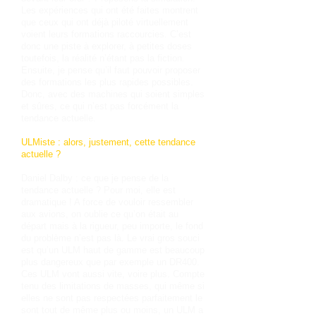
Les expériences qui ont été faites montrent
que ceux qui ont déjà piloté virtuellement
voient leurs formations raccourcies. C’est
donc une piste à explorer, à petites doses
toutefois, la réalité n’étant pas la fiction.
Ensuite, je pense qu’il faut pouvoir proposer
des formations les plus rapides possibles.
Donc, avec des machines qui soient simples
et sûres, ce qui n’est pas forcément la
tendance actuelle.
ULMiste : alors, justement, cette tendance
actuelle ?
Daniel Dalby : ce que je pense de la
tendance actuelle ? Pour moi, elle est
dramatique ! A force de vouloir ressembler
aux avions, on oublie ce qu’on était au
départ mais à la rigueur, peu importe, le fond
du problème n’est pas là. Le vrai gros souci
est qu’un ULM haut de gamme est beaucoup
plus dangereux que par exemple un DR400.
Ces ULM vont aussi vite, voire plus. Compte
tenu des limitations de masses, qui même si
elles ne sont pas respectées parfaitement le
sont tout de même plus ou moins, un ULM a