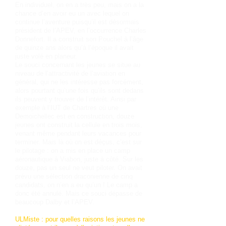
En individuel, on en a très peu, mais on a la
chance d’en avoir eu un avec lequel on
continue l’aventure puisqu’il est désormais
président de l’APEV, en l’occurrence Charles
Donnefort. Il a construit son Pouchel à l’âge
de quinze ans alors qu’à l’époque il avait
juste volé en planeur.
Le souci concernant les jeunes se situe au
niveau de l’attractivité de l’aviation en
général, qui ne les intéresse pas forcément,
alors pourtant qu’une fois qu’ils sont dedans
ils peuvent y trouver de l’intérêt. Ainsi par
exemple à l’IUT de Chartres où une
Demoichellec est en construction, douze
jeunes ont construit la cellule en trois mois,
venant même pendant leurs vacances pour
terminer. Mais là où on est déçus, c’est sur
le pilotage : on a mis en place un camp
aéronautique à Viabon, juste à côté. Sur les
douze, pas un seul ne veut piloter. On avait
prévu une sélection draconienne de cinq
candidats, on n’en a eu qu’un ! Le camp a
donc été annulé. Mais ce souci dépasse de
beaucoup Dalby et l’APEV.
ULMiste : pour quelles raisons les jeunes ne