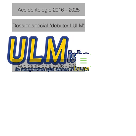
Accidentologie 2016 - 2025
Dossier spécial "débuter l'ULM"
Accidentologie 2006 - 2015