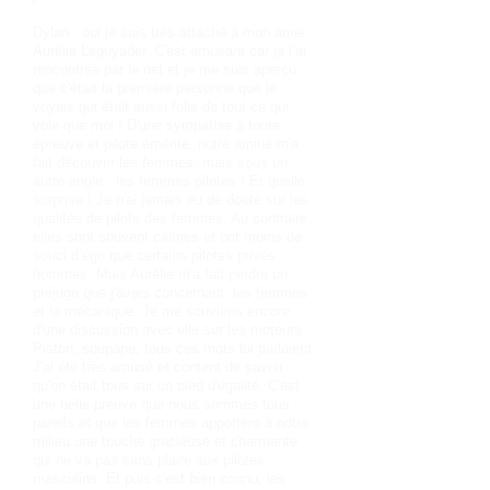
Dylan : oui je suis très attaché à mon amie
Aurélie Leguyader. C'est amusant car je l’ai
rencontrée par le net et je me suis aperçu
que c'était la première personne que je
voyais qui était aussi folle de tout ce qui
vole que moi ! D'une sympathie à toute
épreuve et pilote émérite, notre amitié m'a
fait découvrir les femmes, mais sous un
autre angle : les femmes pilotes ! Et quelle
surprise ! Je n'ai jamais eu de doute sur les
qualités de pilote des femmes. Au contraire,
elles sont souvent calmes et ont moins de
souci d’égo que certains pilotes privés
hommes. Mais Aurélie m'a fait perdre un
préjugé que j'avais concernant les femmes
et la mécanique. Je me souviens encore
d'une discussion avec elle sur les moteurs.
Piston, soupape, tous ces mots lui parlaient.
J'ai été très amusé et content de savoir
qu'on était tous sur un pied d'égalité. C'est
une belle preuve que nous sommes tous
pareils et que les femmes apportent à notre
milieu une touche gracieuse et charmante
qui ne va pas sans plaire aux pilotes
masculins. Et puis c'est bien connu, les