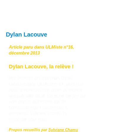
Dylan Lacouve
Article paru dans ULMiste n°16,
décembre 2013
Dylan Lacouve, la relève !
Nos lecteurs ont rencontré Dylan
Lacouve dans ULMiste n°14, alors que
nous annoncions son projet de monter
une patrouille ULM. Ce jeune garçon qui
vole depuis qu’il est en âge de
comprendre qu’il existe nous a
interpelés. Sylviane Chamu l’a
rencontré pour nous.
Propos recueillis par
Sylviane Chamu