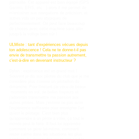
patrouille. Cet appareil est bien équipé (GPS
Garmin, EFIS, etc...) alors il me permet de
m'entraîner aux navigations de précision, et
autres vols un peu atypiques de
perfectionnement. On peut faire beaucoup
de choses avec cette machine sans aller
jusqu'à la voltige bien sûr !
ULMiste : tant d’expériences vécues depuis
ton adolescence ! Cela ne te donne-t-il pas
envie de transmettre ta passion autrement,
c'est-à-dire en devenant instructeur ?
Dylan : expérience est un grand mot !
Souvent je dis aux pilotes du club que je me
considère plus comme un pilotaillon du
dimanche. Pour l'instant j'ai vécu de beaux
moments en vol, de belles frayeurs et
j'adorerais transmettre ma passion aux
autres pilotes. Mais j’estime ne pas avoir
l'expérience suffisante pour enseigner l'art
qu'est le pilotage. C'est bien plus
qu'apprendre à un pilote à voler, ça tout le
monde peut le faire. Il faut lui apprendre
comment se gérer lui-même, comment
rester calme dans les situations les plus