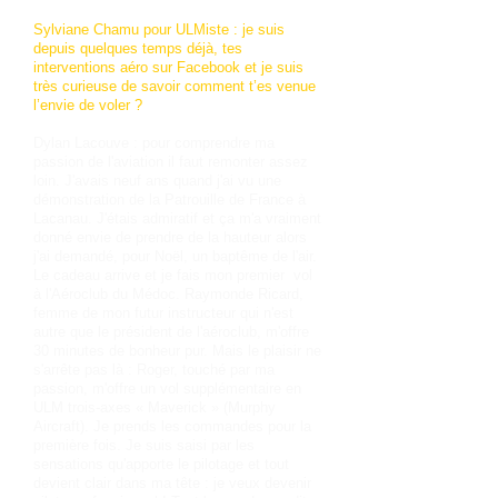
Sylviane Chamu pour ULMiste : je suis
depuis quelques temps déjà, tes
interventions aéro sur Facebook et je suis
très curieuse de savoir comment t’es venue
l’envie de voler ?
Dylan Lacouve : pour comprendre ma
passion de l'aviation il faut remonter assez
loin. J'avais neuf ans quand j'ai vu une
démonstration de la Patrouille de France à
Lacanau. J'étais admiratif et ça m'a vraiment
donné envie de prendre de la hauteur alors
j'ai demandé, pour Noël, un baptême de l'air.
Le cadeau arrive et je fais mon premier vol
à l'Aéroclub du Médoc. Raymonde Ricard,
femme de mon futur instructeur qui n'est
autre que le président de l'aéroclub, m'offre
30 minutes de bonheur pur. Mais le plaisir ne
s'arrête pas là : Roger, touché par ma
passion, m'offre un vol supplémentaire en
ULM trois-axes « Maverick » (Murphy
Aircraft). Je prends les commandes pour la
première fois. Je suis saisi par les
sensations qu'apporte le pilotage et tout
devient clair dans ma tête : je veux devenir