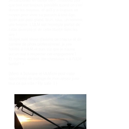
Je conclurais en disant ceci : n'oubliez pas
que tout est toujours possible quand on s'en
donne les moyens, et qu'il y a toujours un
moyen pour vivre sa passion à tout âge,
qu'on soit petit grand, brun, roux, un homme,
une femme. L'ULM est l'exemple parfait de
cette diversité et de cette liberté dans les
airs !
Malgré mes rêves d'avions de chasse et de
carrière de pilote professionnel, je jure
fidélité à l'ULM et suis sûr que je n'aurai
aucun mal à respecter cet engagement !
Et comme diraient les chasseurs « à l'ULM
bordel ! »
(Merci à Sylviane et ULMiste pour cette
opportunité de partage de mon amour pour
tout ce qui vole ! Fly safe :) )