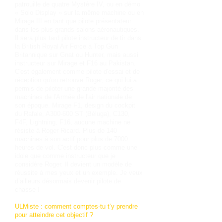
patrouille de quatre Mystère IV, ou en démo
« Solo Display » sur la même machine ou en
Mirage III en tant que pilote présentateur
dans les plus grands salons aéronautiques.
Il sera plus tard pilote instructeur de tir dans
la British Royal Air Force à Top Gun
Britannique sur Gnat ou Hunter, mais aussi
instructeur sur Mirage et F16 au Pakistan.
C'est également comme pilote d'essai et de
réception qu'on retrouve Roger, ce qui lui a
permis de piloter une grande majorité des
machines de l'Armée de l'air nationale de
son époque. Mirage F1, design du cockpit
du Rafale, A300-600 ST (Béluga), C130,
F4F, Lightning, F16, aucune machine ne
résiste à Roger Ricard. Plus de 140
machines à son actif pour plus de 7000
heures de vol. C'est donc plus comme une
idole que comme instructeur que je
considère Roger. Il devient un modèle de
réussite à mes yeux et un exemple. Je veux
d’ailleurs désormais devenir pilote de
chasse !
ULMiste : comment comptes-tu t’y prendre
pour atteindre cet objectif ?