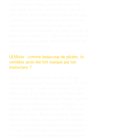
toujours trop longues pour moi et je vois
mon rêve approcher doucement, celui d'un
jour monter à l'échelle d'un avion de chasse.
D'ailleurs à chaque étape de mon parcours
aéronautique quand j'accomplis quelque
chose, j'ai pour habitude de dire « un pas de
plus vers l'objectif ! ». C'est ce que j'ai dit en
ce jour de ma 14 ème année, jour où j'ai fait
mon premier vol solo !
ULMiste : comme beaucoup de pilotes, tu
sembles avoir été fort marqué par ton
instructeur ?
Dylan : très rapidement, en fait, il a été
beaucoup plus que mon instructeur. On peut
même dire qu’il a été mon mentor. Ce qu'il
faut savoir, c'est que c'est une figure hors
norme de l'aviation française. Roger apprend
à piloter dans l'Armée de l'Air française à
l'époque sur North American T6 ! Dès son
premier vol solo, Roger enchaîne déjà les
figures de voltige. Il sera pilote de chasse
dans de nombreux escadrons de prestige en
France. On le retrouve à la coupe Comète,
en tant que pilote de présentation dans une