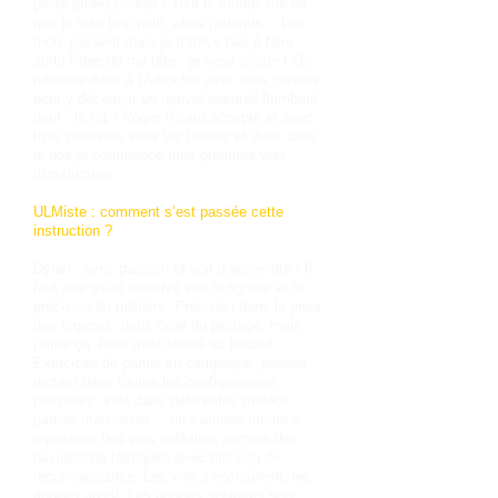
pilote professionnel ! Tout le monde me dit
que je suis trop petit, alors j'attends… Les
mois passent mais je n'arrive pas à faire
sortir l'idée de ma tête : je veux piloter ! On
retourne donc à l'Aéroclub avec mes parents
pour y découvrir un nouvel appareil flambant
neuf : le G1 ! Roger Ricard accepte et avec
trois coussins sous les fesses et deux dans
le dos je commence mes premiers vols
d'instruction.
ULMiste : comment s’est passée cette
instruction ?
Dylan : avec passion et soif d'apprendre ! Il
faut dire qu'on retrouve vite la rigueur et la
précision du militaire. Précision dans la prise
des régimes, dans celle du pilotage, mais
j'aime ça. Rien n'est laissé au hasard.
Exercices de panne en campagne, pannes
moteur dans toutes les configurations
possibles, vols dans différentes météos
parfois mauvaises… on s'amuse même à
reproduire des vols militaires comme des
navigations tactiques avec mission de
reconnaissance. Les vols s'enchaînent, les
années aussi. Les années scolaires sont