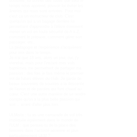
sombres, lui donner des ruses que seul le
temps nous apprend, pouvoir lui éviter les
âneries qui nous sont arrivées. Pour moi
c'est ça un instructeur de club. C'est
quelqu'un qui a un bagage derrière lui
permettant d'apprendre à l'élève comment
mener un vol en toute sécurité de A à Z,
comment le préparer, comment gérer son
passager, etc..
La pédagogie et l'expérience s'acquièrent
pour moi dans le temps.
Je n'ai que 18 ans, alors un jour, oui, j'y
viendrai, mais pour l'instant mes vols
baptêmes me permettent de partager ma
passion : des fois je fais même le premier
vol de futurs élèves du club. Je garde de
beaux souvenirs de sourires à la descente
de l'avion et de paroles qui font chaud au
cœur. C'est une autre manière de se rendre
compte qu'on a la plus belle passion qui
soit… avant d'aller plus loin.
ULMiste : tu as une camarade de vol très
impliquée également dans le monde de
l'ULM : que penses-tu de la place des
femmes dans l’activité aérienne et plus
particulièrement ULM ?