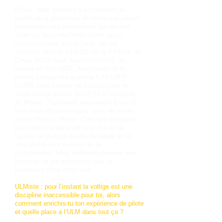
Dylan : déjà, pendant ma formation, je
profite de la générosité de nombreux pilotes
passionnés tout comme moi qui me font
voler sur leurs machines toutes aussi
exceptionnelles à mes yeux. Je me
souviens de vols en D112 sur le F-PHJK, en
Cirrus SR22, mais aussi en AS350, ou
encore en Extra300L. Mon plaisir, je le
prends chaque été quand le CAP10B F-
GEOR vient comme de tradition pour le
stage voltige annuel du CEVA à l'Aéroclub
du Médoc. J'apprends doucement à voir la
terre sous d'autres angles, avec le docile
avion d'August Mudry. C'est une discipline
que j'apprécie particulièrement pour la
rigueur de pilotage qu'elle demande et les
sensations hors normes qui la
caractérisent. Mais malheureusement mes
finances ne me permettent pas de
poursuivre dans cette voie.
ULMiste : pour l’instant la voltige est une
discipline inaccessible pour toi, alors
comment enrichis-tu ton expérience de pilote
et quelle place a l’ULM dans tout ça ?