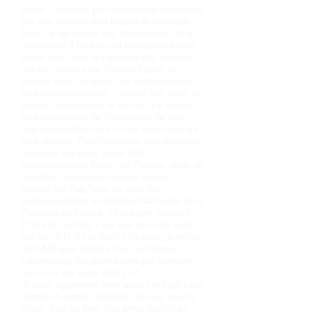
Dylan : la voltige pour l'instant ne correspond
pas aux moyens d'un lycéen de terminale.
Donc j'ai du trouver des alternatives. On a
commencé à faire du vol en patrouille avec
Roger pour créer la Patrouille des Dragons
une fois rejoints par Richard Martin, le
second ailier. Au début, les entraînements
sont impressionnants : on vole bas, avec de
grandes inclinaisons et en tant que leader,
on a conscience de l'importance de bien
tenir sa machine vis à vis de celui/ceux qui
sont derrière. Puis l'ambiance des quelques
meetings que nous avons faits,
personnellement Oléron ou Pauillac, avec de
superbes rencontres d'autres équipes,
comme les Cap Tens, ou avoir les
encouragements de Raphael Nal leader de la
Patrouille de France, c'est super motivant !
Et le plus sympa, c'est que tout cela s'est
fait sur ULM G1 et Spirit ! De plus, je profite
de l'ULM pour parfaire mes techniques :
l’atterrissage sur piste courte par exemple,
car le G1 est super pour ça !
Je peux également voler avec celui qui a été
appelé un temps "Dragon1" (le G1) pour le
plaisir, seul ou avec des amis, parfois en