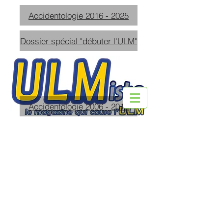
Accidentologie 2016 - 2025
Dossier spécial "débuter l'ULM"
Accidentologie 2006 - 2015