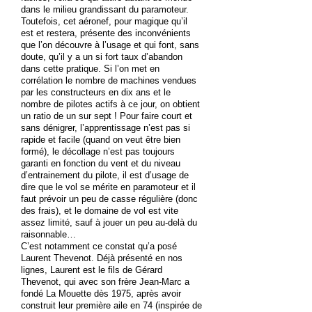
dans le milieu grandissant du paramoteur.
Toutefois, cet aéronef, pour magique qu’il
est et restera, présente des inconvénients
que l’on découvre à l’usage et qui font, sans
doute, qu’il y a un si fort taux d’abandon
dans cette pratique. Si l’on met en
corrélation le nombre de machines vendues
par les constructeurs en dix ans et le
nombre de pilotes actifs à ce jour, on obtient
un ratio de un sur sept ! Pour faire court et
sans dénigrer, l’apprentissage n’est pas si
rapide et facile (quand on veut être bien
formé), le décollage n’est pas toujours
garanti en fonction du vent et du niveau
d’entrainement du pilote, il est d’usage de
dire que le vol se mérite en paramoteur et il
faut prévoir un peu de casse régulière (donc
des frais), et le domaine de vol est vite
assez limité, sauf à jouer un peu au-delà du
raisonnable…
C’est notamment ce constat qu’a posé
Laurent Thevenot. Déjà présenté en nos
lignes, Laurent est le fils de Gérard
Thevenot, qui avec son frère Jean-Marc a
fondé La Mouette dès 1975, après avoir
construit leur première aile en 74 (inspirée de