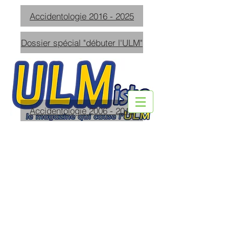
Accidentologie 2016 - 2025
Dossier spécial "débuter l'ULM"
Accidentologie 2006 - 2015