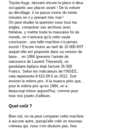
Toyota Aygo, laissant encore la place à deux
occupants aux places avant ! De la voiture
au décollage, il se passe moins de trente
minutes en s’y prenant très mal !
On peut étudier la question sous tous les
angles, compulser ses archives avec
frénésie, y mettre toute la mauvaise foi du
monde, on n’arrivera qu’à cette seule
conclusion : une telle machine n’a jamais
existé ! Encore moins au tarif de 10 000 €HT
auquel elle est proposée dans sa version de
base… en 1984 (prenons l’année de
naissance de Laurent Thevenot), un
pendulaire biplace était facturé 35 000
Francs. Selon les indicateurs de l’INSEE,
cela représente 9 615,58 € en 2012. Soit
environ le même prix. A la nuance près que,
pour le même prix qu’en 1984, on a
beaucoup mieux aujourd’hui, comme pour
tous nos jouets d’ailleurs.
Quel coût ?
Bien sûr, on ne peut comparer cette machine
à aucune autre, puisqu’elle créé un nouveau
créneau qui, nous n’en doutons pas, fera