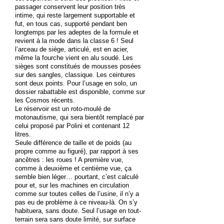
passager conservent leur position très
intime, qui reste largement supportable et
fut, en tous cas, supporté pendant ben
longtemps par les adeptes de la formule et
revient à la mode dans la classe 6 ! Seul
l’arceau de siège, articulé, est en acier,
même la fourche vient en alu soudé. Les
sièges sont constitués de mousses posées
sur des sangles, classique. Les ceintures
sont deux points. Pour l’usage en solo, un
dossier rabattable est disponible, comme sur
les Cosmos récents.
Le réservoir est un roto-moulé de
motonautisme, qui sera bientôt remplacé par
celui proposé par Polini et contenant 12
litres.
Seule différence de taille et de poids (au
propre comme au figuré), par rapport à ses
ancêtres : les roues ! A première vue,
comme à deuxième et centième vue, ça
semble bien léger… pourtant, c’est calculé
pour et, sur les machines en circulation
comme sur toutes celles de l’usine, il n’y a
pas eu de problème à ce niveau-là. On s’y
habituera, sans doute. Seul l’usage en tout-
terrain sera sans doute limité, sur surface