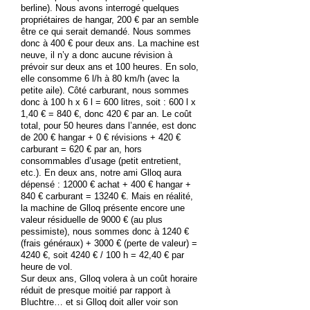
berline). Nous avons interrogé quelques
propriétaires de hangar, 200 € par an semble
être ce qui serait demandé. Nous sommes
donc à 400 € pour deux ans. La machine est
neuve, il n’y a donc aucune révision à
prévoir sur deux ans et 100 heures. En solo,
elle consomme 6 l/h à 80 km/h (avec la
petite aile). Côté carburant, nous sommes
donc à 100 h x 6 l = 600 litres, soit : 600 l x
1,40 € = 840 €, donc 420 € par an. Le coût
total, pour 50 heures dans l’année, est donc
de 200 € hangar + 0 € révisions + 420 €
carburant = 620 € par an, hors
consommables d’usage (petit entretient,
etc.). En deux ans, notre ami Glloq aura
dépensé : 12000 € achat + 400 € hangar +
840 € carburant = 13240 €. Mais en réalité,
la machine de Glloq présente encore une
valeur résiduelle de 9000 € (au plus
pessimiste), nous sommes donc à 1240 €
(frais généraux) + 3000 € (perte de valeur) =
4240 €, soit 4240 € / 100 h = 42,40 € par
heure de vol.
Sur deux ans, Glloq volera à un coût horaire
réduit de presque moitié par rapport à
Bluchtre… et si Glloq doit aller voir son