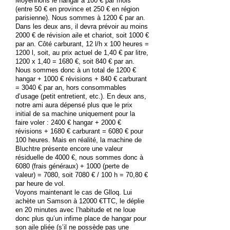
Moyennons le hangar à 100 € par mois
(entre 50 € en province et 250 € en région
parisienne). Nous sommes à 1200 € par an.
Dans les deux ans, il devra prévoir au moins
2000 € de révision aile et chariot, soit 1000 €
par an. Côté carburant, 12 l/h x 100 heures =
1200 l, soit, au prix actuel de 1,40 € par litre,
1200 x 1,40 = 1680 €, soit 840 € par an.
Nous sommes donc à un total de 1200 €
hangar + 1000 € révisions + 840 € carburant
= 3040 € par an, hors consommables
d’usage (petit entretient, etc.). En deux ans,
notre ami aura dépensé plus que le prix
initial de sa machine uniquement pour la
faire voler : 2400 € hangar + 2000 €
révisions + 1680 € carburant = 6080 € pour
100 heures. Mais en réalité, la machine de
Bluchtre présente encore une valeur
résiduelle de 4000 €, nous sommes donc à
6080 (frais généraux) + 1000 (perte de
valeur) = 7080, soit 7080 € / 100 h = 70,80 €
par heure de vol.
Voyons maintenant le cas de Glloq. Lui
achète un Samson à 12000 €TTC, le déplie
en 20 minutes avec l’habitude et ne loue
donc plus qu’un infime place de hangar pour
son aile pliée (s’il ne possède pas une