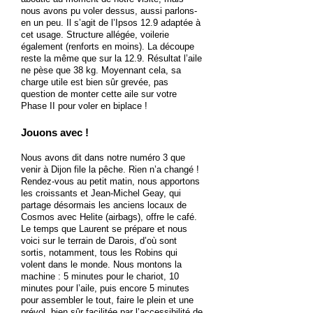
nous avons pu voler dessus, aussi parlons-
en un peu. Il s’agit de l’Ipsos 12.9 adaptée à
cet usage. Structure allégée, voilerie
également (renforts en moins). La découpe
reste la même que sur la 12.9. Résultat l’aile
ne pèse que 38 kg. Moyennant cela, sa
charge utile est bien sûr grevée, pas
question de monter cette aile sur votre
Phase II pour voler en biplace !
Jouons avec !
Nous avons dit dans notre numéro 3 que
venir à Dijon file la pêche. Rien n’a changé !
Rendez-vous au petit matin, nous apportons
les croissants et Jean-Michel Geay, qui
partage désormais les anciens locaux de
Cosmos avec Helite (airbags), offre le café.
Le temps que Laurent se prépare et nous
voici sur le terrain de Darois, d’où sont
sortis, notamment, tous les Robins qui
volent dans le monde. Nous montons la
machine : 5 minutes pour le chariot, 10
minutes pour l’aile, puis encore 5 minutes
pour assembler le tout, faire le plein et une
prévol, bien sûr facilitée par l’accessibilité de