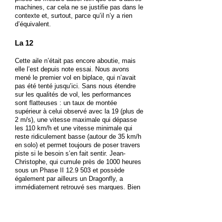
machines, car cela ne se justifie pas dans le
contexte et, surtout, parce qu’il n’y a rien
d’équivalent.
La 12
Cette aile n’était pas encore aboutie, mais
elle l’est depuis note essai. Nous avons
mené le premier vol en biplace, qui n’avait
pas été tenté jusqu’ici. Sans nous étendre
sur les qualités de vol, les performances
sont flatteuses : un taux de montée
supérieur à celui observé avec la 19 (plus de
2 m/s), une vitesse maximale qui dépasse
les 110 km/h et une vitesse minimale qui
reste ridiculement basse (autour de 35 km/h
en solo) et permet toujours de poser travers
piste si le besoin s’en fait sentir. Jean-
Christophe, qui cumule près de 1000 heures
sous un Phase II 12.9 503 et possède
également par ailleurs un Dragonfly, a
immédiatement retrouvé ses marques. Bien
sûr, le pliage-dépliage de l’aile sera un plus
long que la 19, nous avons ici 15 lattes par
côté.