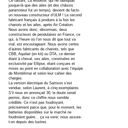
Ce faisant, La Mouette, qui ne fabriquait
jusque-là que des ailes (et des châssis
paramoteur fut un temps), devient de facto
un nouveau constructeur d’ULM ! Le second
fabricant français à produire à la fois les
chariots et les ailes, après Air Création.
Nous avons donc, désormais, deux
constructeurs de pendulaires en France, ce
qui, à l’heure où l’on nous dit que tout va
mal, est encourageant. Nous avons certes
d’autres fabricants de chariots, tels que
CBB, Aquilair (en kit) ou DTA, ce dernier
étant à cheval, ses ailes, construites en
exclusivité par Ellipse, étant conçues et
mises au point en collaboration avec l’équipe
de Montélimar et selon leur cahier des
charges.
La version électrique du Samson s’est
vendue, selon Laurent, à cinq exemplaires.
S’il nous en annonçait 30, le doute serait
permis, donc ce chiffre nous semble
crédible. Ce n’est pas foudroyant,
précisément parce que, pour le moment, les
batteries disponibles sur le marché ne
foudroient guère… ça va venir, nous assure-
t-on depuis des lustres.