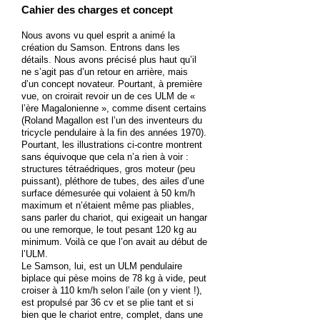
Cahier des charges et concept
Nous avons vu quel esprit a animé la
création du Samson. Entrons dans les
détails. Nous avons précisé plus haut qu’il
ne s’agit pas d’un retour en arrière, mais
d’un concept novateur. Pourtant, à première
vue, on croirait revoir un de ces ULM de «
l’ère Magalonienne », comme disent certains
(Roland Magallon est l’un des inventeurs du
tricycle pendulaire à la fin des années 1970).
Pourtant, les illustrations ci-contre montrent
sans équivoque que cela n’a rien à voir :
structures tétraédriques, gros moteur (peu
puissant), pléthore de tubes, des ailes d’une
surface démesurée qui volaient à 50 km/h
maximum et n’étaient même pas pliables,
sans parler du chariot, qui exigeait un hangar
ou une remorque, le tout pesant 120 kg au
minimum. Voilà ce que l’on avait au début de
l’ULM.
Le Samson, lui, est un ULM pendulaire
biplace qui pèse moins de 78 kg à vide, peut
croiser à 110 km/h selon l’aile (on y vient !),
est propulsé par 36 cv et se plie tant et si
bien que le chariot entre, complet, dans une