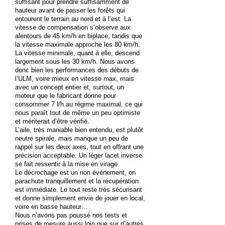
suffisant pour prendre suffisamment de
hauteur avant de passer les forêts qui
entourent le terrain au nord et à l’est. La
vitesse de compensation s’observe aux
alentours de 45 km/h en biplace, tandis que
la vitesse maximale approche les 80 km/h.
La vitesse minimale, quant à elle, descend
largement sous les 30 km/h. Nous avons
donc bien les performances des débuts de
l’ULM, voire mieux en vitesse max, mais
avec un concept entier et, surtout, un
moteur que le fabricant donne pour
consommer 7 l/h au régime maximal, ce qui
nous paraît tout de même un peu optimiste
et mériterait d’être vérifié.
L’aile, très maniable bien entendu, est plutôt
neutre spirale, mais manque un peu de
rappel sur les deux axes, tout en offrant une
précision acceptable. Un léger lacet inverse
se fait ressentir à la mise en virage
Le décrochage est un non événement, on
parachute tranquillement et la récupération
est immédiate. Le tout reste très sécurisant
et donne simplement envie de jouer en local,
voire en basse hauteur…
Nous n’avons pas poussé nos tests et
prises de mesure aussi loin que sur d’autres