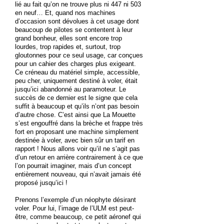
lié au fait qu’on ne trouve plus ni 447 ni 503
en neuf… Et, quand nos machines
d’occasion sont dévolues à cet usage dont
beaucoup de pilotes se contentent à leur
grand bonheur, elles sont encore trop
lourdes, trop rapides et, surtout, trop
gloutonnes pour ce seul usage, car conçues
pour un cahier des charges plus exigeant.
Ce créneau du matériel simple, accessible,
peu cher, uniquement destiné à voler, était
jusqu’ici abandonné au paramoteur. Le
succès de ce dernier est le signe que cela
suffit à beaucoup et qu’ils n’ont pas besoin
d’autre chose. C’est ainsi que La Mouette
s’est engouffré dans la brèche et frappe très
fort en proposant une machine simplement
destinée à voler, avec bien sûr un tarif en
rapport ! Nous allons voir qu’il ne s’agit pas
d’un retour en arrière contrairement à ce que
l’on pourrait imaginer, mais d’un concept
entièrement nouveau, qui n’avait jamais été
proposé jusqu’ici !
Prenons l’exemple d’un néophyte désirant
voler. Pour lui, l’image de l’ULM est peut-
être, comme beaucoup, ce petit aéronef qui