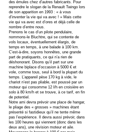
des émules chez d’autres fabricants. Pour
reprendre le slogan de la Renault Twingo lors
de son apparition en 1993 : « à vous
d’inventer la vie qui va avec ! » Mais cette
vie qui va avec est d’ores et déjà celle de
nombre d’entre nous.
Prenons le cas d’un pilote pendulaire,
nommons-le Bluchtre, qui se contente de
vols locaux, éventuellement élargis, de
temps en temps, à une balade à 100 km.
C’est-à-dire, soyons honnêtes, une grande
part de pratiquants, ce qui n’a rien de
déshonorant. Disons qu’il part sur une
machine biplace d’occasion à 5000 € et
vole, comme tous, seul à bord la plupart du
temps. L’appareil pèse 170 kg à vide, le
chariot n’est pas pliable, est poussé par un
moteur qui consomme 12 l/h en croisière en
solo à 80 km/h et se trouve, à ce tarif, en fin
de potentiel.
Notre ami devra prévoir une place de hangar,
le pliage des « grosses » machines étant
présenté si fastidieux qu’il ne tente même
pas l’expérience. Il devra aussi prévoir, dans
les 100 heures qui viennent (donc dans les
deux ans), une révision moteur et aile.