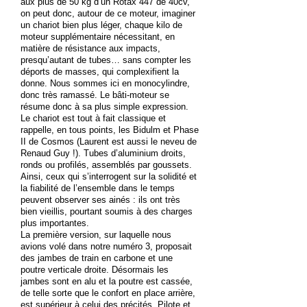
aux plus de 50 kg d’un Rotax 447 de 40cv,
on peut donc, autour de ce moteur, imaginer
un chariot bien plus léger, chaque kilo de
moteur supplémentaire nécessitant, en
matière de résistance aux impacts,
presqu’autant de tubes… sans compter les
déports de masses, qui complexifient la
donne. Nous sommes ici en monocylindre,
donc très ramassé. Le bâti-moteur se
résume donc à sa plus simple expression.
Le chariot est tout à fait classique et
rappelle, en tous points, les Bidulm et Phase
II de Cosmos (Laurent est aussi le neveu de
Renaud Guy !). Tubes d’aluminium droits,
ronds ou profilés, assemblés par goussets.
Ainsi, ceux qui s’interrogent sur la solidité et
la fiabilité de l’ensemble dans le temps
peuvent observer ses ainés : ils ont très
bien vieillis, pourtant soumis à des charges
plus importantes.
La première version, sur laquelle nous
avions volé dans notre numéro 3, proposait
des jambes de train en carbone et une
poutre verticale droite. Désormais les
jambes sont en alu et la poutre est cassée,
de telle sorte que le confort en place arrière,
est supérieur à celui des précités. Pilote et