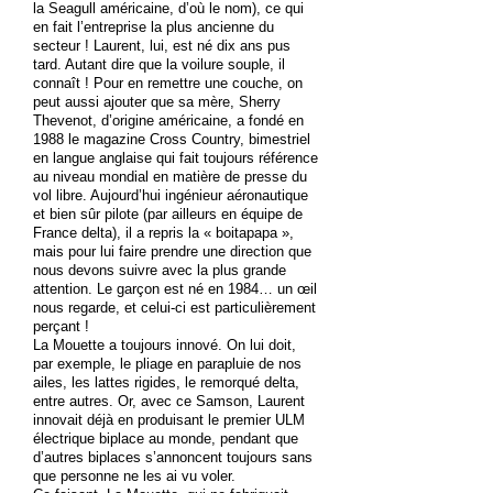
la Seagull américaine, d’où le nom), ce qui
en fait l’entreprise la plus ancienne du
secteur ! Laurent, lui, est né dix ans pus
tard. Autant dire que la voilure souple, il
connaît ! Pour en remettre une couche, on
peut aussi ajouter que sa mère, Sherry
Thevenot, d’origine américaine, a fondé en
1988 le magazine Cross Country, bimestriel
en langue anglaise qui fait toujours référence
au niveau mondial en matière de presse du
vol libre. Aujourd’hui ingénieur aéronautique
et bien sûr pilote (par ailleurs en équipe de
France delta), il a repris la « boitapapa »,
mais pour lui faire prendre une direction que
nous devons suivre avec la plus grande
attention. Le garçon est né en 1984… un œil
nous regarde, et celui-ci est particulièrement
perçant !
La Mouette a toujours innové. On lui doit,
par exemple, le pliage en parapluie de nos
ailes, les lattes rigides, le remorqué delta,
entre autres. Or, avec ce Samson, Laurent
innovait déjà en produisant le premier ULM
électrique biplace au monde, pendant que
d’autres biplaces s’annoncent toujours sans
que personne ne les ai vu voler.