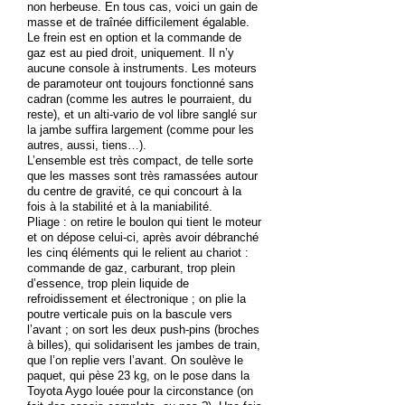
non herbeuse. En tous cas, voici un gain de
masse et de traînée difficilement égalable.
Le frein est en option et la commande de
gaz est au pied droit, uniquement. Il n’y
aucune console à instruments. Les moteurs
de paramoteur ont toujours fonctionné sans
cadran (comme les autres le pourraient, du
reste), et un alti-vario de vol libre sanglé sur
la jambe suffira largement (comme pour les
autres, aussi, tiens…).
L’ensemble est très compact, de telle sorte
que les masses sont très ramassées autour
du centre de gravité, ce qui concourt à la
fois à la stabilité et à la maniabilité.
Pliage : on retire le boulon qui tient le moteur
et on dépose celui-ci, après avoir débranché
les cinq éléments qui le relient au chariot :
commande de gaz, carburant, trop plein
d’essence, trop plein liquide de
refroidissement et électronique ; on plie la
poutre verticale puis on la bascule vers
l’avant ; on sort les deux push-pins (broches
à billes), qui solidarisent les jambes de train,
que l’on replie vers l’avant. On soulève le
paquet, qui pèse 23 kg, on le pose dans la
Toyota Aygo louée pour la circonstance (on