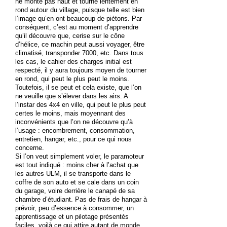
ne monte pas haut et tourne lentement en
rond autour du village, puisque telle est bien
l’image qu’en ont beaucoup de piétons. Par
conséquent, c’est au moment d’apprendre
qu’il découvre que, cerise sur le cône
d’hélice, ce machin peut aussi voyager, être
climatisé, transponder 7000, etc. Dans tous
les cas, le cahier des charges initial est
respecté, il y aura toujours moyen de tourner
en rond, qui peut le plus peut le moins.
Toutefois, il se peut et cela existe, que l’on
ne veuille que s’élever dans les airs. A
l’instar des 4x4 en ville, qui peut le plus peut
certes le moins, mais moyennant des
inconvénients que l’on ne découvre qu’à
l’usage : encombrement, consommation,
entretien, hangar, etc., pour ce qui nous
concerne.
Si l’on veut simplement voler, le paramoteur
est tout indiqué : moins cher à l’achat que
les autres ULM, il se transporte dans le
coffre de son auto et se cale dans un coin
du garage, voire derrière le canapé de sa
chambre d’étudiant. Pas de frais de hangar à
prévoir, peu d’essence à consommer, un
apprentissage et un pilotage présentés
faciles, voilà ce qui attire autant de monde