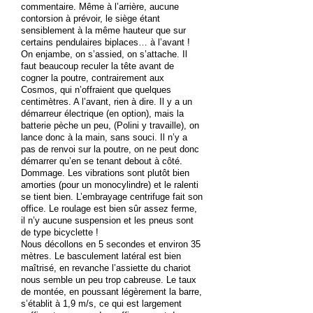
commentaire. Même à l’arrière, aucune
contorsion à prévoir, le siège étant
sensiblement à la même hauteur que sur
certains pendulaires biplaces… à l’avant !
On enjambe, on s’assied, on s’attache. Il
faut beaucoup reculer la tête avant de
cogner la poutre, contrairement aux
Cosmos, qui n’offraient que quelques
centimètres. A l’avant, rien à dire. Il y a un
démarreur électrique (en option), mais la
batterie pèche un peu, (Polini y travaille), on
lance donc à la main, sans souci. Il n’y a
pas de renvoi sur la poutre, on ne peut donc
démarrer qu’en se tenant debout à côté.
Dommage. Les vibrations sont plutôt bien
amorties (pour un monocylindre) et le ralenti
se tient bien. L’embrayage centrifuge fait son
office. Le roulage est bien sûr assez ferme,
il n’y aucune suspension et les pneus sont
de type bicyclette !
Nous décollons en 5 secondes et environ 35
mètres. Le basculement latéral est bien
maîtrisé, en revanche l’assiette du chariot
nous semble un peu trop cabreuse. Le taux
de montée, en poussant légèrement la barre,
s’établit à 1,9 m/s, ce qui est largement