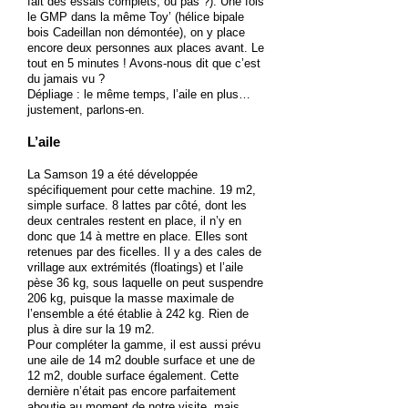
fait des essais complets, ou pas ?). Une fois
le GMP dans la même Toy’ (hélice bipale
bois Cadeillan non démontée), on y place
encore deux personnes aux places avant. Le
tout en 5 minutes ! Avons-nous dit que c’est
du jamais vu ?
Dépliage : le même temps, l’aile en plus…
justement, parlons-en.
L’aile
La Samson 19 a été développée
spécifiquement pour cette machine. 19 m2,
simple surface. 8 lattes par côté, dont les
deux centrales restent en place, il n’y en
donc que 14 à mettre en place. Elles sont
retenues par des ficelles. Il y a des cales de
vrillage aux extrémités (floatings) et l’aile
pèse 36 kg, sous laquelle on peut suspendre
206 kg, puisque la masse maximale de
l’ensemble a été établie à 242 kg. Rien de
plus à dire sur la 19 m2.
Pour compléter la gamme, il est aussi prévu
une aile de 14 m2 double surface et une de
12 m2, double surface également. Cette
dernière n’était pas encore parfaitement
aboutie au moment de notre visite, mais