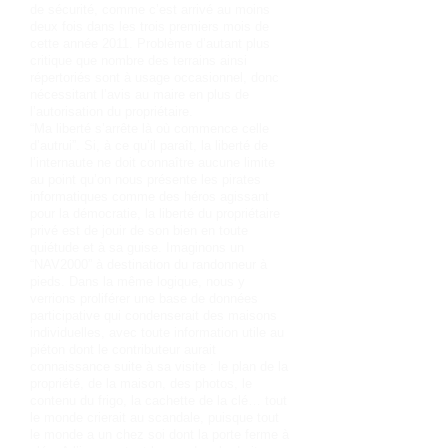
de sécurité, comme c’est arrivé au moins
deux fois dans les trois premiers mois de
cette année 2011. Problème d’autant plus
critique que nombre des terrains ainsi
répertoriés sont à usage occasionnel, donc
nécessitant l’avis au maire en plus de
l’autorisation du propriétaire.
“Ma liberté s’arrête là où commence celle
d’autrui”. Si, à ce qu’il paraît, la liberté de
l’internaute ne doit connaître aucune limite
au point qu’on nous présente les pirates
informatiques comme des héros agissant
pour la démocratie, la liberté du propriétaire
privé est de jouir de son bien en toute
quiétude et à sa guise. Imaginons un
“NAV2000” à destination du randonneur à
pieds. Dans la même logique, nous y
verrions proliférer une base de données
participative qui condenserait des maisons
individuelles, avec toute information utile au
piéton dont le contributeur aurait
connaissance suite à sa visite : le plan de la
propriété, de la maison, des photos, le
contenu du frigo, la cachette de la clé… tout
le monde crierait au scandale, puisque tout
le monde a un chez soi dont la porte ferme à