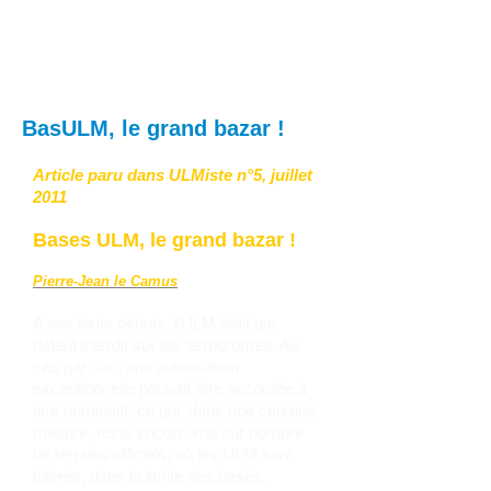
BasULM, le grand bazar !
Article paru dans ULMiste n°5, juillet
2011
Bases ULM, le grand bazar !
Pierre-Jean le Camus
A ses touts débuts, l’ULM était par
défaut interdit sur les aérodromes. Au
cas par cas, une autorisation
exceptionnelle pouvait être accordée à
titre nominatif, ce qui, dans une certaine
mesure, reste encore vrai sur nombre
de terrains officiels, où les ULM sont
tolérés, dans la limite des basés.