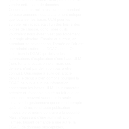
vendre cette base de données.
Concernant les militaires : un commandant
de base aérienne nous a clairement indiqué
que localiser les bases ULM pour les
survoler en radada était l’un des loisirs des
pilotes de chasse, donc l’idée qu’ils
voudraient nous éviter n’est pas forcément
leur règle absolue. Ensuite et surtout, en
attendant sa privatisation, l’armée de l’air est
une administration. La DGAC aussi. Or,
c’est bien la DGAC qui délivre les
autorisations d’exploitation d’une base ULM
(hors terrains occasionnels, mais ces
derniers n’ont par définition pas à être
connus). Quiconque a suivi cet article
depuis le début a bien compris pourquoi la
DGAC ne publie aucune information
concernant les bases ULM. Leur caractère
précaire et révocable ajouté au fait que les
consignes peuvent varier sur la seule
initiative du gestionnaire qui ne rend compte
qu’à lui-même, rend toute publication
impossible et même contraire à la sécurité.
Mais, s’agissant d’une administration,
l’armée, faisant demande à une autre, la
DGAC, de données susceptibles,