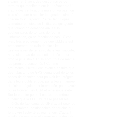
s’exprimer étaient des gestionnaires de
terrains qui manifestaient leur désaccord ! “Il
y aura des vérifications mais on va pas non
plus s’amuser à appeler les gestionnaires à
chaque fois”, répondit Pierre-Henri Lopez,
animateur principal de l’initiative, qui ajoute
que “quand on demande aux seuls
gestionnaires de terrains de fournir
l’information, ça ne fonctionne pas”. C’est
bien, très précisément, ce que ULMiste est
présentement en train de dire : les
gestionnaires de terrains, dans leur majorité,
ne veulent pas de tels outils et c’est leur
droit le plus strict. Et ils sont, tout de même,
les premiers concernés ! Comme
arguments, Pierre-Henri avança ensuite que
des fabricants de GPS demandent de telles
bases de données pour pouvoir les intégrer
dans leurs outils et que, par ailleurs, l’armée
de l’air est également intéressée, pour savoir
où se trouvent les ULM et ainsi nous éviter.
Sur le premier point, il est tout de même
curieux que la FFPlUM fasse passer les
intérêts de fabricants de GPS avant ceux de
ses membres, gestionnaires de terrains qui
font vivre l’activité au jour le jour. D’autant
qu’elle n’a contractuellement pas le droit de