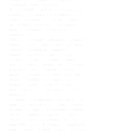
s’enregistrer sous l’appellation
“fertuig02vbx8” et en IP masquée, ne sera
jamais ennuyé pour les éventuelles fausses
informations mises en ligne, même de bonne
foi. En l’occurrence, c’est le pilote qui se
pose sans demander qui en subira les
conséquences.
Mais pas seulement : celui qui sera vraiment
ennuyé est l’utilisateur du terrain, qui en est
souvent le gestionnaire, propriétaire,
animateur, qui a sué et sue encore à
l’entretien de son petit aérodrome personnel,
rêve ultime de tout aviateur. Propriétaire qui,
bien souvent et par souci de pérennité,
passe des accords avec ses voisins : pas
de survol de telle maison, pas de vol le
dimanche matin, ou après 20 heures, ou
toute autre exigence légitime des indigènes
environnants.
De nombreux gestionnaires nous contactent
pour savoir ce qu’ils peuvent faire contre les
visiteurs impromptus qui viennent enfreindre
ces accommodements au simple titre que
leur ordinateur de poche leur indique une
base ULM juste ici. Pire encore, lorsqu’ils se
vautrent en bout de piste faute de consignes