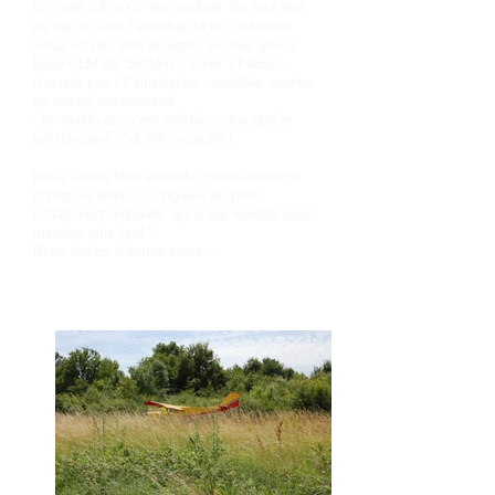
un code “LFxxxx” est attribué. En tout état
de fait et dans l’éventualité où ce terrain
serait un jour mis en ligne, sachez que la
base ULM de “Seffaux”, code “LF4652”,
n’existe pas ! L’illustration, modifiée, montre
un terrain occasionnel.
- la modification est validée, sans que le
gestionnaire n’ait été consulté !
Nous avons bien entendu immédiatement
corrigé et remis la longueur de piste
initialement indiquée, qui a été validée deux
minutes plus tard !
Nous ferons d’autres tests...