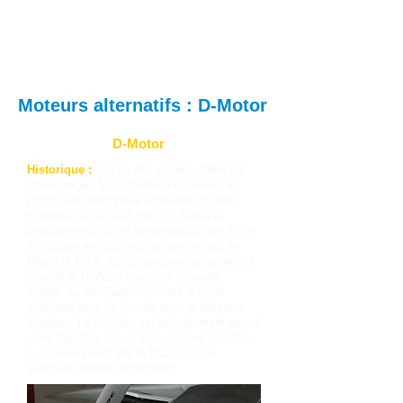
Moteurs alternatifs : D-Motor
D-Motor
Historique :
à la fin des années 1990, les
frères belges Masschelein conçoivent le
projet d’un hélicoptère ultraléger. D’abord
motorisé par un 582, puis un Jabiru à
injection maison qui ne dépassait pas 65 cv,
ils lancent en 2002 leur propre moteur, le
Masschi M2.6. Après quelques péripéties, il
devient le D-Motor avec une nouvelle
équipe. Le UL-Power ci-contre a aussi
quelques liens de famille avec le Masschi
d’origine. Le D-Motor est actuellement en vol
chez RandKar sur un Hanuman et un X’Air-
F, comme l’avait été le Maaschi 105
quelques années auparavant.