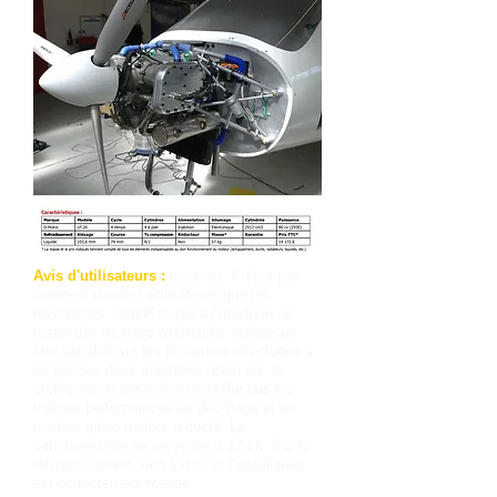
Avis d'utilisateurs :
jusqu’ici, il n’y a pas
vraiment d’autres utilisateurs que les
revendeurs. RandKar, qui a l’habitude de
tester des moteurs alternatifs, indique en
être satisfait sur les 80 heures effectuées à
ce jour sur deux machines. Bien sûr, la
configuration prise directe n’offre pas les
mêmes performances au décollage et en
montée qu’un moteur réducté. La
consommation se moyenne à 12 l/h. Sur le
refroidissement, rien à dire, si l’installation
est correctement menée.