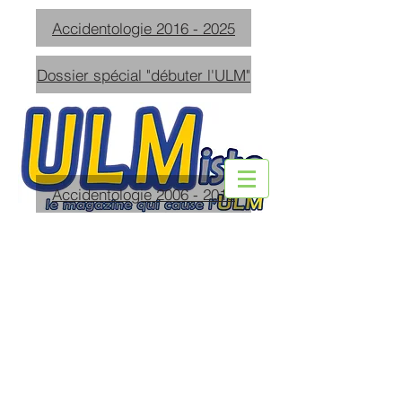
Accidentologie 2016 - 2025
Dossier spécial "débuter l'ULM"
Accidentologie 2006 - 2015