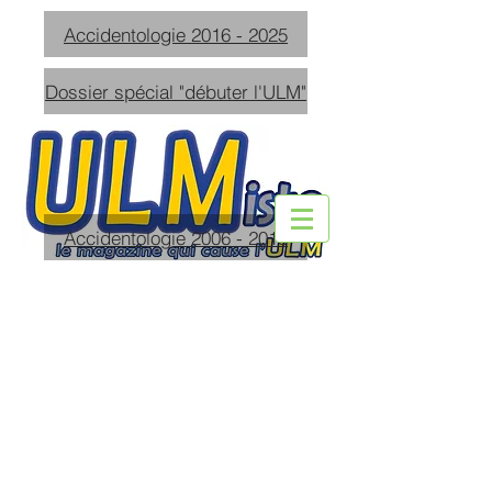
Accidentologie 2016 - 2025
Dossier spécial "débuter l'ULM"
Accidentologie 2006 - 2015