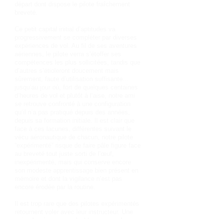
départ dont dispose le pilote fraîchement
breveté.
Ce petit capital initial d’aptitudes va
progressivement se compléter par diverses
expériences de vol. Au fil de ses aventures
aériennes, le pilote verra s’étoffer ses
compétences les plus sollicitées, tandis que
d’autres s’étioleront doucement mais
sûrement, faute d’utilisation suffisante…
jusqu’au jour où, fort de quelques centaines
d’heures de vol et plutôt à l’aise, notre ami
se retrouve confronté à une configuration
qu’il n’a pas pratiqué depuis des années,
depuis sa formation initiale. Il est clair que
face à ces lacunes, différentes suivant le
vécu aéronautique de chacun, notre pilote
“expérimenté” risque de faire pâle figure face
au breveté tout juste sorti de l’œuf,
inexpérimenté, mais qui conserve encore
son modeste apprentissage bien présent en
mémoire et dont la vigilance n’est pas
encore érodée par la routine.
Il est trop rare que des pilotes expérimentés
retournent voler avec leur instructeur. Une