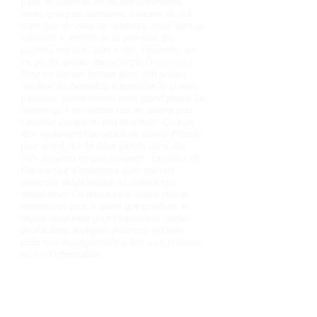
paire de séances en double commande
après quelques centaines d’heures de vol
n’est pas un aveu de faiblesse, mais bien au
contraire la preuve de la première des
qualités requises pour voler : l’humilité, qui
ne pourra qu’être apprécié par l’instructeur.
Pour ce dernier, revoler avec son ancien
“oisillon” lui permettra d’apprécier le chemin
parcouru, certainement avec grand plaisir. Le
mentor qu’il est mettra tout en œuvre pour
l’amener encore un peu plus haut. Ce peut
être également l’occasion de raviver l’intérêt
pour le vol, qui se dilue parfois dans des
vols devenus un peu routiniers. Le talent de
l’instructeur s’exprimera alors par une
approche plutôt ludique et surtout non
rébarbative. Ce retour sera autant utile et
intéressant pour le pilote que gratifiant et
même révélateur pour l’instructeur, lequel
pourra ainsi appliquer quelques réglages
dans son enseignement grâce à ce précieux
retour d’information.
Le maintien du niveau de compétences du
pilote est un élément indispensable au vol
(voir ULMiste 1 “Bullons”), qu’il faut entourer
d’au moins autant de soins et d’attentions