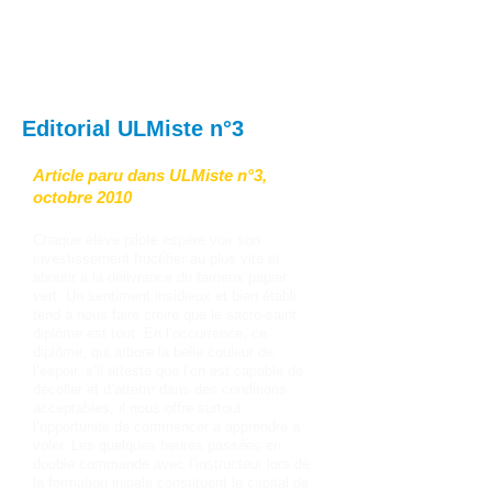
Editorial ULMiste n°3
Article paru dans ULMiste n°3,
octobre 2010
Chaque élève pilote espère voir son
investissement fructifier au plus vite et
aboutir à la délivrance du fameux papier
vert. Un sentiment insidieux et bien établi
tend à nous faire croire que le sacro-saint
diplôme est tout. En l’occurrence, ce
diplôme, qui arbore la belle couleur de
l’espoir, s’il atteste que l’on est capable de
décoller et d’atterrir dans des conditions
acceptables, il nous offre surtout
l’opportunité de commencer à apprendre à
voler. Les quelques heures passées en
double commande avec l’instructeur lors de
la formation initiale constituent le capital de