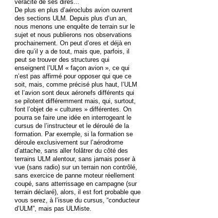
véracité de ses dires...
De plus en plus d’aéroclubs avion ouvrent
des sections ULM. Depuis plus d’un an,
nous menons une enquête de terrain sur le
sujet et nous publierons nos observations
prochainement. On peut d’ores et déjà en
dire qu’il y a de tout, mais que, parfois, il
peut se trouver des structures qui
enseignent l’ULM « façon avion », ce qui
n’est pas affirmé pour opposer qui que ce
soit, mais, comme précisé plus haut, l’ULM
et l’avion sont deux aéronefs différents qui
se pilotent différemment mais, qui, surtout,
font l’objet de « cultures » différentes. On
pourra se faire une idée en interrogeant le
cursus de l’instructeur et le déroulé de la
formation. Par exemple, si la formation se
déroule exclusivement sur l’aérodrome
d’attache, sans aller folâtrer du côté des
terrains ULM alentour, sans jamais poser à
vue (sans radio) sur un terrain non contrôlé,
sans exercice de panne moteur réellement
coupé, sans atterrissage en campagne (sur
terrain déclaré), alors, il est fort probable que
vous serez, à l’issue du cursus, “conducteur
d’ULM”, mais pas ULMiste.