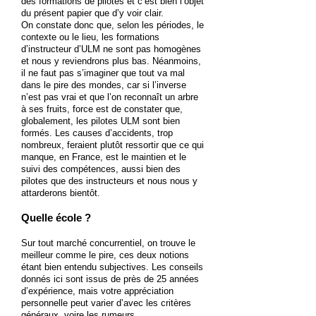
des formations de pilotes et c’est bien l’objet
du présent papier que d’y voir clair.
On constate donc que, selon les périodes, le
contexte ou le lieu, les formations
d’instructeur d’ULM ne sont pas homogènes
et nous y reviendrons plus bas. Néanmoins,
il ne faut pas s’imaginer que tout va mal
dans le pire des mondes, car si l’inverse
n’est pas vrai et que l’on reconnaît un arbre
à ses fruits, force est de constater que,
globalement, les pilotes ULM sont bien
formés. Les causes d’accidents, trop
nombreux, feraient plutôt ressortir que ce qui
manque, en France, est le maintien et le
suivi des compétences, aussi bien des
pilotes que des instructeurs et nous nous y
attarderons bientôt.
Quelle école ?
Sur tout marché concurrentiel, on trouve le
meilleur comme le pire, ces deux notions
étant bien entendu subjectives. Les conseils
donnés ici sont issus de près de 25 années
d’expérience, mais votre appréciation
personnelle peut varier d’avec les critères
généraux, voire les rumeurs.