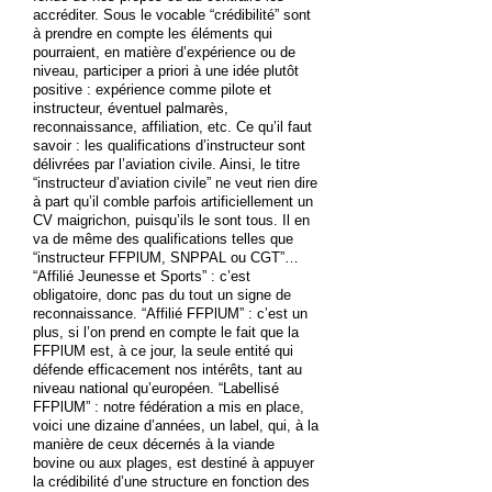
accréditer. Sous le vocable “crédibilité” sont
à prendre en compte les éléments qui
pourraient, en matière d’expérience ou de
niveau, participer a priori à une idée plutôt
positive : expérience comme pilote et
instructeur, éventuel palmarès,
reconnaissance, affiliation, etc. Ce qu’il faut
savoir : les qualifications d’instructeur sont
délivrées par l’aviation civile. Ainsi, le titre
“instructeur d’aviation civile” ne veut rien dire
à part qu’il comble parfois artificiellement un
CV maigrichon, puisqu’ils le sont tous. Il en
va de même des qualifications telles que
“instructeur FFPlUM, SNPPAL ou CGT”…
“Affilié Jeunesse et Sports” : c’est
obligatoire, donc pas du tout un signe de
reconnaissance. “Affilié FFPlUM” : c’est un
plus, si l’on prend en compte le fait que la
FFPlUM est, à ce jour, la seule entité qui
défende efficacement nos intérêts, tant au
niveau national qu’européen. “Labellisé
FFPlUM” : notre fédération a mis en place,
voici une dizaine d’années, un label, qui, à la
manière de ceux décernés à la viande
bovine ou aux plages, est destiné à appuyer
la crédibilité d’une structure en fonction des