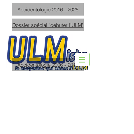
Accidentologie 2016 - 2025
Dossier spécial "débuter l'ULM"
Accidentologie 2006 - 2015