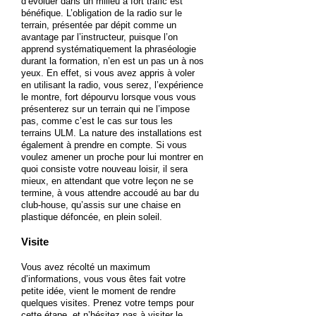
d’évoluer dans un milieu à fort trafic est
bénéfique. L’obligation de la radio sur le
terrain, présentée par dépit comme un
avantage par l’instructeur, puisque l’on
apprend systématiquement la phraséologie
durant la formation, n’en est un pas un à nos
yeux. En effet, si vous avez appris à voler
en utilisant la radio, vous serez, l’expérience
le montre, fort dépourvu lorsque vous vous
présenterez sur un terrain qui ne l’impose
pas, comme c’est le cas sur tous les
terrains ULM. La nature des installations est
également à prendre en compte. Si vous
voulez amener un proche pour lui montrer en
quoi consiste votre nouveau loisir, il sera
mieux, en attendant que votre leçon ne se
termine, à vous attendre accoudé au bar du
club-house, qu’assis sur une chaise en
plastique défoncée, en plein soleil.
Visite
Vous avez récolté un maximum
d’informations, vous vous êtes fait votre
petite idée, vient le moment de rendre
quelques visites. Prenez votre temps pour
cette étape, et n’hésitez pas à visiter le