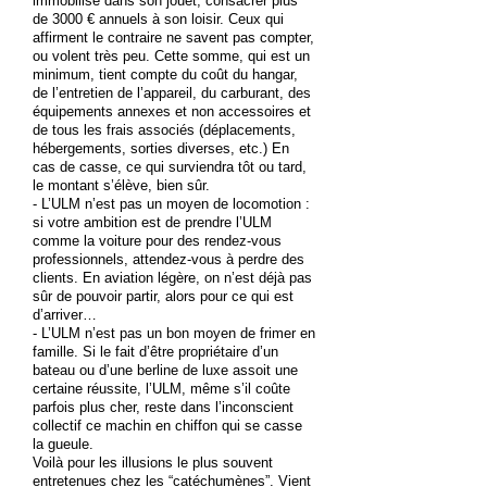
immobilisé dans son jouet, consacrer plus
de 3000 € annuels à son loisir. Ceux qui
affirment le contraire ne savent pas compter,
ou volent très peu. Cette somme, qui est un
minimum, tient compte du coût du hangar,
de l’entretien de l’appareil, du carburant, des
équipements annexes et non accessoires et
de tous les frais associés (déplacements,
hébergements, sorties diverses, etc.) En
cas de casse, ce qui surviendra tôt ou tard,
le montant s’élève, bien sûr.
- L’ULM n’est pas un moyen de locomotion :
si votre ambition est de prendre l’ULM
comme la voiture pour des rendez-vous
professionnels, attendez-vous à perdre des
clients. En aviation légère, on n’est déjà pas
sûr de pouvoir partir, alors pour ce qui est
d’arriver…
- L’ULM n’est pas un bon moyen de frimer en
famille. Si le fait d’être propriétaire d’un
bateau ou d’une berline de luxe assoit une
certaine réussite, l’ULM, même s’il coûte
parfois plus cher, reste dans l’inconscient
collectif ce machin en chiffon qui se casse
la gueule.
Voilà pour les illusions le plus souvent
entretenues chez les “catéchumènes”. Vient